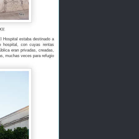
XII.
l Hospital estaba destinado a
 hospital, con cuyas rentas
blica eran privadas, creadas,
ias, muchas veces para refugio