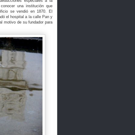
deducciones especiales a la
conocer una institución que
ificio se vendió en 1870. El
dó el hospital a la calle Pan y
pal motivo de su fundador para