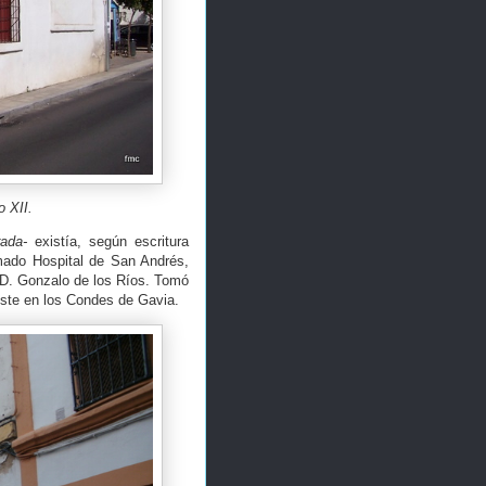
o XII.
ada-
existía, según escritura
amado Hospital de San Andrés,
 D. Gonzalo de los Ríos. Tomó
éste en los Condes de Gavia.