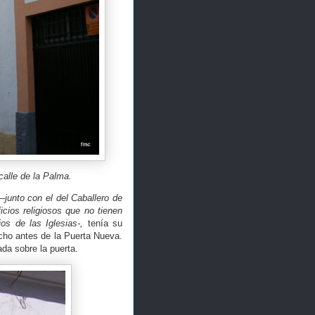
calle de la Palma.
–junto con el del Caballero de
icios religiosos que no tienen
os de las Iglesias-,
tenía su
ucho antes de la Puerta Nueva.
ada sobre la puerta.