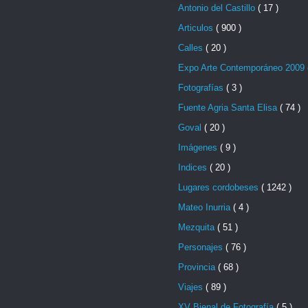
Antonio del Castillo
( 17 )
Articulos
( 900 )
Calles
( 20 )
Expo Arte Contemporáneo 2009
Fotografías
( 3 )
Fuente Agria Santa Elisa
( 74 )
Goval
( 20 )
Imágenes
( 9 )
Indices
( 20 )
Lugares cordobeses
( 1242 )
Mateo Inurria
( 4 )
Mezquita
( 51 )
Personajes
( 76 )
Provincia
( 68 )
Viajes
( 89 )
XV Bienal de Fotografía
( 5 )