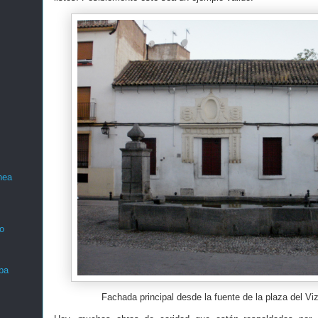
nea
o
ba
Fachada principal desde la fuente de la plaza del V