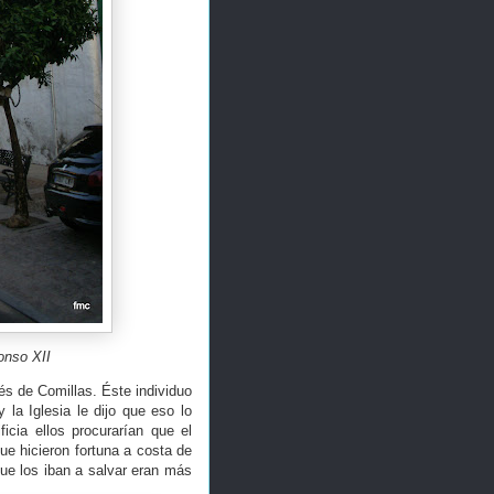
onso XII
s de Comillas. Éste individuo
la Iglesia le dijo que eso lo
ficia ellos procurarían que el
ue hicieron fortuna a costa de
ue los iban a salvar eran más