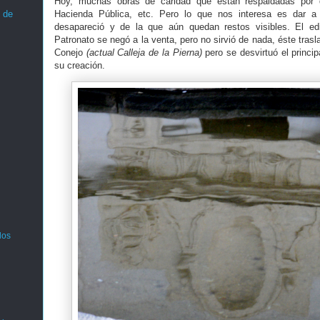
Hoy, muchas obras de caridad que están respaldadas por 
 de
Hacienda Pública, etc. Pero lo que nos interesa es dar a 
desapareció y de la que aún quedan restos visibles. El ed
Patronato se negó a la venta, pero no sirvió de nada, éste trasla
Conejo
(actual Calleja de la Pierna)
pero se desvirtuó el princi
su creación.
los