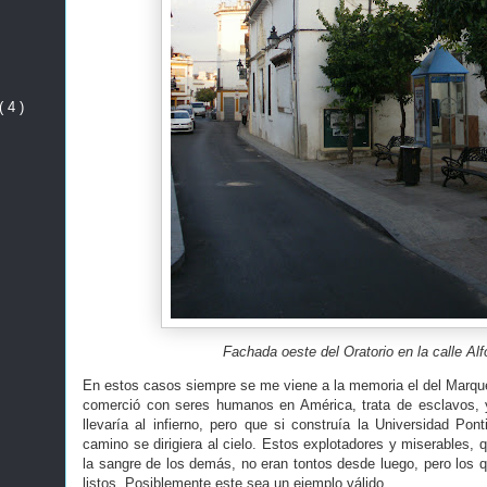
( 4 )
Fachada oeste del Oratorio en la calle Alf
En estos casos siempre se me viene a la memoria el del Marqué
comerció con seres humanos en América, trata de esclavos, y 
llevaría al infierno, pero que si construía la Universidad Ponti
camino se dirigiera al cielo. Estos explotadores y miserables, q
la sangre de los demás, no eran tontos desde luego, pero los q
listos. Posiblemente este sea un ejemplo válido.