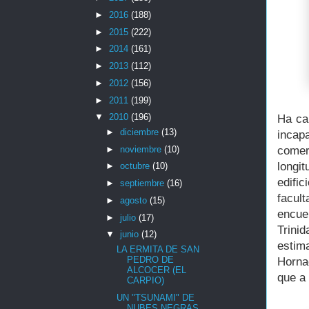
►
2016
(188)
►
2015
(222)
►
2014
(161)
►
2013
(112)
►
2012
(156)
►
2011
(199)
▼
2010
(196)
Ha ca
►
diciembre
(13)
incap
►
noviembre
(10)
comer
longit
►
octubre
(10)
edifi
►
septiembre
(16)
facul
►
agosto
(15)
encue
►
julio
(17)
Trini
▼
junio
(12)
estim
LA ERMITA DE SAN
PEDRO DE
Horna
ALCOCER (EL
que a 
CARPIO)
UN "TSUNAMI" DE
NUBES NEGRAS