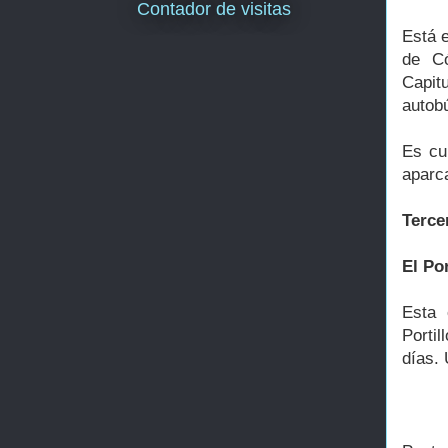
Contador de visitas
Está e
de Có
Capit
autob
Es cu
aparca
Terce
El Por
Esta 
Porti
días. 