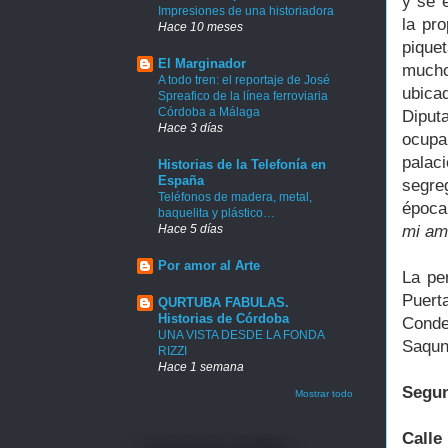
y se 
Impresiones de una historiadora
la pr
Hace 10 meses
pique
El Marginador
muchos
A todo tren: el reportaje de José
ubica
Spreafico de la línea ferroviaria
Córdoba a Málaga
Diput
Hace 3 días
ocupa
palac
Historias de la Telefonía en
España
segreg
Teléfonos de madera, metal,
época
baquelita y plástico…
mi am
Hace 5 días
Por amor al Arte
La pe
Puert
QURTUBA FABULAS.
Historias de Córdoba
Conde
UNA VISTA DESDE LA FONDA
Saqun
RIZZI
Hace 1 semana
Segun
Mostrar todo
Calle