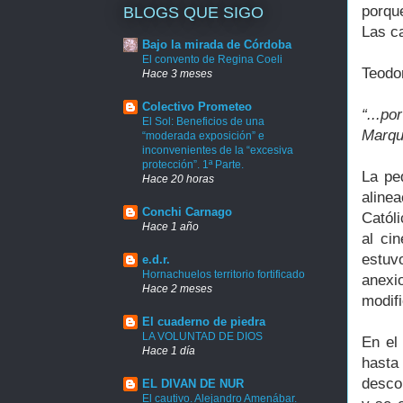
porqu
BLOGS QUE SIGO
Las ca
Bajo la mirada de Córdoba
El convento de Regina Coeli
Teodo
Hace 3 meses
Colectivo Prometeo
“...p
El Sol: Beneficios de una
Marqué
“moderada exposición” e
inconvenientes de la “excesiva
protección”. 1ª Parte.
La pe
Hace 20 horas
alinea
Conchi Carnago
Católi
Hace 1 año
al ci
estuv
e.d.r.
Hornachuelos territorio fortificado
anexi
Hace 2 meses
modifi
El cuaderno de piedra
LA VOLUNTAD DE DIOS
En el
Hace 1 día
hasta
desco
EL DIVAN DE NUR
El cautivo. Alejandro Amenábar.