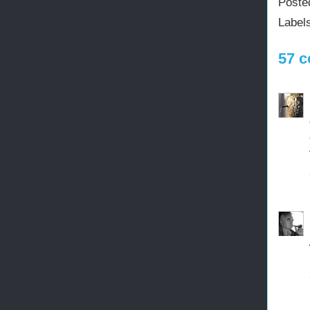
Poste
Label
57 c