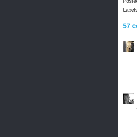
Poste
Label
57 c