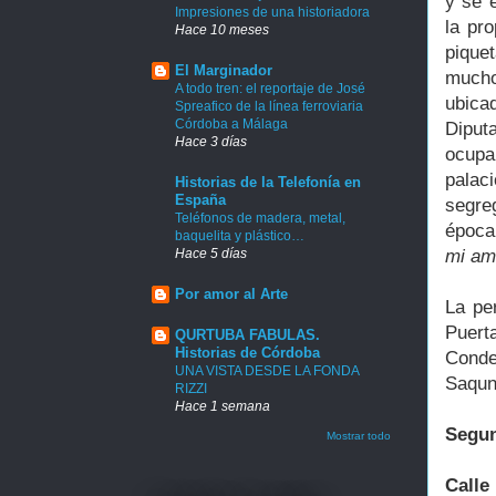
y se 
Impresiones de una historiadora
la pr
Hace 10 meses
pique
El Marginador
muchos
A todo tren: el reportaje de José
ubica
Spreafico de la línea ferroviaria
Córdoba a Málaga
Diput
Hace 3 días
ocupa
palac
Historias de la Telefonía en
España
segreg
Teléfonos de madera, metal,
época
baquelita y plástico…
mi am
Hace 5 días
Por amor al Arte
La pe
Puert
QURTUBA FABULAS.
Historias de Córdoba
Conde
UNA VISTA DESDE LA FONDA
Saqun
RIZZI
Hace 1 semana
Segun
Mostrar todo
Calle