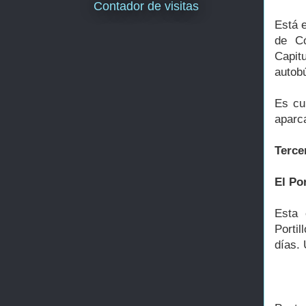
Contador de visitas
Está e
de Có
Capit
autob
Es cu
aparca
Terce
El Por
Esta 
Porti
días. 