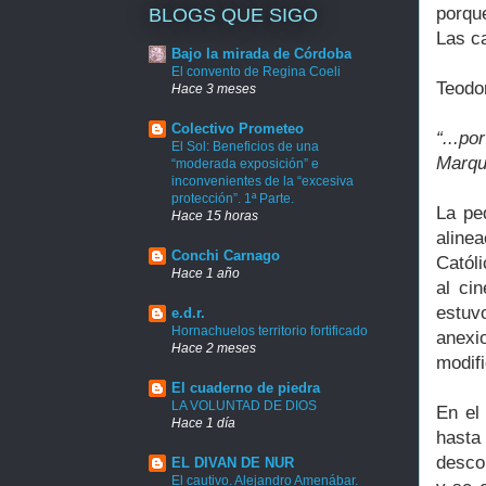
porqu
BLOGS QUE SIGO
Las ca
Bajo la mirada de Córdoba
El convento de Regina Coeli
Teodo
Hace 3 meses
Colectivo Prometeo
“...p
El Sol: Beneficios de una
Marqué
“moderada exposición” e
inconvenientes de la “excesiva
protección”. 1ª Parte.
La pe
Hace 15 horas
alinea
Conchi Carnago
Católi
Hace 1 año
al ci
estuv
e.d.r.
Hornachuelos territorio fortificado
anexi
Hace 2 meses
modifi
El cuaderno de piedra
LA VOLUNTAD DE DIOS
En el
Hace 1 día
hasta
desco
EL DIVAN DE NUR
El cautivo. Alejandro Amenábar.