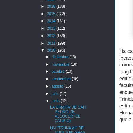
►
2016
(188)
►
2015
(222)
►
2014
(161)
►
2013
(112)
►
2012
(156)
►
2011
(199)
▼
2010
(196)
Ha ca
►
diciembre
(13)
incap
►
noviembre
(10)
comer
longit
►
octubre
(10)
edifi
►
septiembre
(16)
facul
►
agosto
(15)
encue
►
julio
(17)
Trini
▼
junio
(12)
estim
LA ERMITA DE SAN
PEDRO DE
Horna
ALCOCER (EL
que a 
CARPIO)
UN "TSUNAMI" DE
NUBES NEGRAS