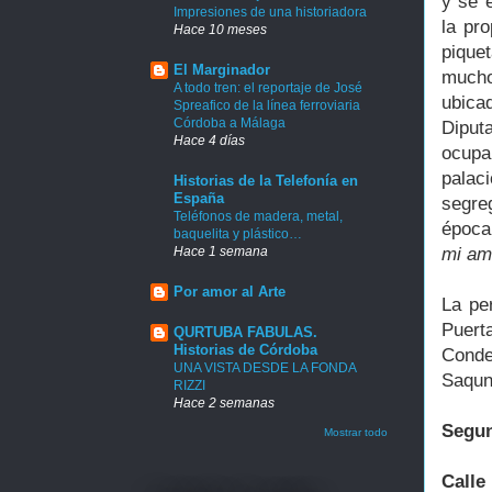
y se 
Impresiones de una historiadora
la pr
Hace 10 meses
pique
El Marginador
muchos
A todo tren: el reportaje de José
ubica
Spreafico de la línea ferroviaria
Córdoba a Málaga
Diput
Hace 4 días
ocupa
palac
Historias de la Telefonía en
España
segreg
Teléfonos de madera, metal,
época
baquelita y plástico…
mi am
Hace 1 semana
Por amor al Arte
La pe
Puert
QURTUBA FABULAS.
Historias de Córdoba
Conde
UNA VISTA DESDE LA FONDA
Saqun
RIZZI
Hace 2 semanas
Segun
Mostrar todo
Calle