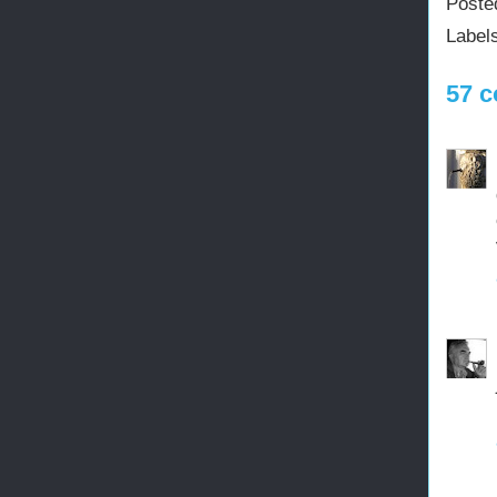
Poste
Label
57 c