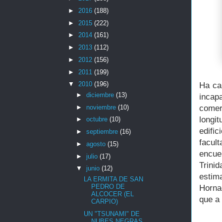
►
2016
(188)
►
2015
(222)
►
2014
(161)
►
2013
(112)
►
2012
(156)
►
2011
(199)
▼
2010
(196)
Ha ca
►
diciembre
(13)
incap
►
noviembre
(10)
comer
longit
►
octubre
(10)
edifi
►
septiembre
(16)
facul
►
agosto
(15)
encue
►
julio
(17)
Trini
▼
junio
(12)
estim
LA ERMITA DE SAN
PEDRO DE
Horna
ALCOCER (EL
que a 
CARPIO)
UN "TSUNAMI" DE
NUBES NEGRAS