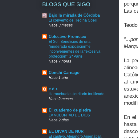
porqu
BLOGS QUE SIGO
Las ca
Bajo la mirada de Córdoba
El convento de Regina Coeli
Teodo
Hace 3 meses
Colectivo Prometeo
“...p
El Sol: Beneficios de una
Marqué
“moderada exposición” e
inconvenientes de la “excesiva
protección”. 2ª Parte
La pe
Hace 7 horas
alinea
Conchi Carnago
Católi
Hace 1 año
al ci
estuv
e.d.r.
Hornachuelos territorio fortificado
anexi
Hace 2 meses
modifi
El cuaderno de piedra
LA VOLUNTAD DE DIOS
En el
Hace 2 días
hasta
desco
EL DIVAN DE NUR
El cautivo. Alejandro Amenábar.