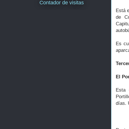
Contador de visitas
Está e
de Có
Capit
autob
Es cu
aparca
Terce
El Por
Esta 
Porti
días. 