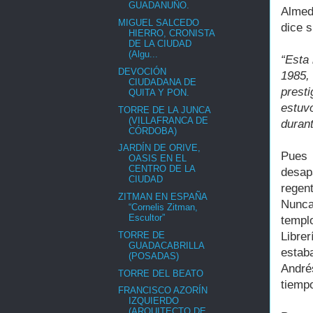
GUADANUÑO.
Almed
MIGUEL SALCEDO
dice 
HIERRO, CRONISTA
DE LA CIUDAD
(Algu...
“Esta
DEVOCIÓN
1985,
CIUDADANA DE
prest
QUITA Y PON.
estuvo
TORRE DE LA JUNCA
(VILLAFRANCA DE
duran
CÓRDOBA)
JARDÍN DE ORIVE,
Pues 
OASIS EN EL
CENTRO DE LA
desap
CIUDAD
regent
ZITMAN EN ESPAÑA
Nunca
“Cornelis Zitman,
Escultor”
templo
TORRE DE
Libre
GUADACABRILLA
estab
(POSADAS)
André
TORRE DEL BEATO
tiemp
FRANCISCO AZORÍN
IZQUIERDO
(ARQUITECTO DE