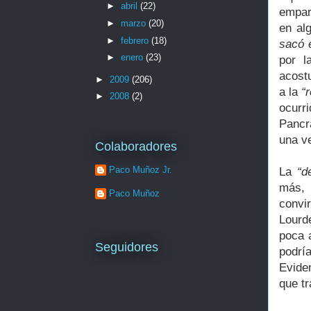
►
abril
(22)
empar
►
marzo
(20)
en al
►
febrero
(18)
sacó 
►
enero
(23)
por l
acost
►
2009
(206)
a la
“r
►
2008
(2)
ocurr
Pancr
una v
Colaboradores
Paco Muñoz Jr.
La
“d
más,
Paco Muñoz
convi
Lourd
poca a
Seguidores
podría
Evide
que tr