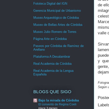
Fototeca Digital del IGN
de ell
milag
Gerencia Municipal de Urbanismo
celes
Museo Arqueológico de Córdoba
Marce
Museo de Bellas Artes de Córdoba
misma
Museo Julio Romero de Torres
valle 
Página Arte en Córdoba
Sirvan
Paseos por Córdoba de Ramírez de
lamen
Arellano
puede 
Plataforma A Desalambrar
y que
Real Academia de Córdoba
gente
Real Academia de la Lengua
dejam
Española
Fotograf
Según u
BLOGS QUE SIGO
Poste
Bajo la mirada de Córdoba
Label
El convento de Regina Coeli
Hace 3 meses