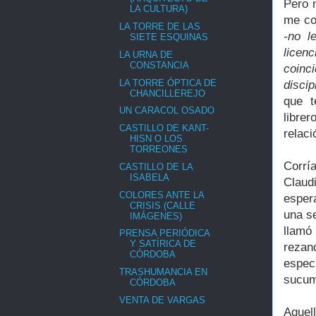
Pero 
LA CULTURA)
me co
LA TORRE DE LAS
-no l
SIETE ESQUINAS
licenc
LA URNA DE
CONSTANCIA
coinc
LA TORRE ÓPTICA DE
discip
CHANCILLEREJO
que t
UN CARACOL OSADO
libre
CASTILLO DE KANT-
relaci
HISN O LOS
TORREONES
Corrí
CASTILLO DE LA
ISABELA
Claud
COLORES ANTE LA
espera
CRISIS (CALLE
una se
IMÁGENES)
llamó
PRENSA PERIÓDICA
Y SATÍRICA DE
rezan
CÓRDOBA
espec
TRASHUMANCIA EN
sucum
CÓRDOBA
VENTA DE VARGAS
Aquell