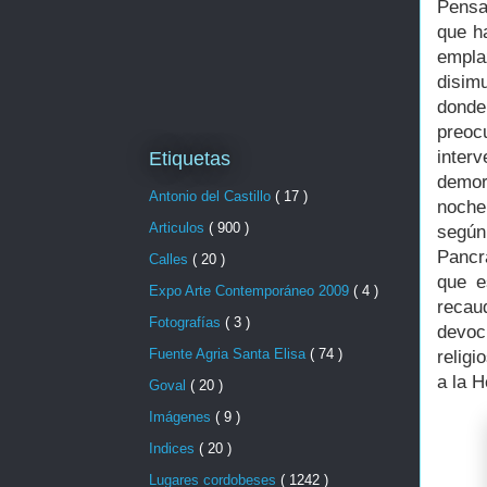
Pensa
que h
empla
disim
donde
preoc
inter
Etiquetas
demor
Antonio del Castillo
( 17 )
noche 
Articulos
( 900 )
según
Pancr
Calles
( 20 )
que e
Expo Arte Contemporáneo 2009
( 4 )
recau
Fotografías
( 3 )
devoc
Fuente Agria Santa Elisa
( 74 )
religi
a la 
Goval
( 20 )
Imágenes
( 9 )
Indices
( 20 )
Lugares cordobeses
( 1242 )