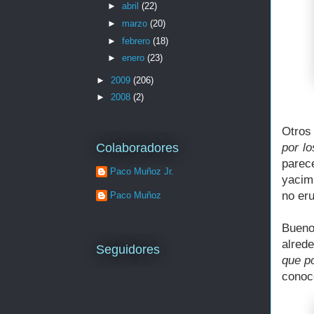
►
abril
(22)
►
marzo
(20)
►
febrero
(18)
►
enero
(23)
►
2009
(206)
►
2008
(2)
Otros
por lo
Colaboradores
parece
Paco Muñoz Jr.
yacim
no eru
Paco Muñoz
Bueno
alred
Seguidores
que po
conoc