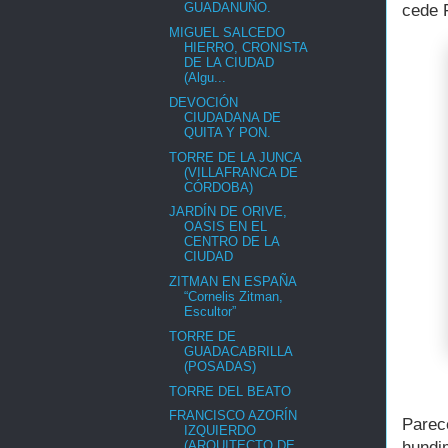
GUADANUÑO.
cede F
MIGUEL SALCEDO
HIERRO, CRONISTA
DE LA CIUDAD
(Algu...
DEVOCIÓN
CIUDADANA DE
QUITA Y PON.
TORRE DE LA JUNCA
(VILLAFRANCA DE
CÓRDOBA)
JARDÍN DE ORIVE,
OASIS EN EL
CENTRO DE LA
CIUDAD
ZITMAN EN ESPAÑA
“Cornelis Zitman,
Escultor”
TORRE DE
GUADACABRILLA
(POSADAS)
TORRE DEL BEATO
FRANCISCO AZORÍN
Parec
IZQUIERDO
hundi
(ARQUITECTO DE