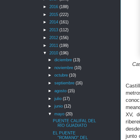
►
2016
(188)
►
2015
(222)
►
2014
(161)
►
2013
(112)
►
2012
(156)
►
2011
(199)
▼
2010
(196)
►
diciembre
(13)
Cas
►
noviembre
(10)
►
octubre
(10)
►
septiembre
(16)
Casti
►
agosto
(15)
metro
►
julio
(17)
conoc
►
junio
(12)
meand
XV, d
▼
mayo
(20)
PUENTE CALIFAL DEL
ribere
RÍO GUADIATO
desde
EL PUENTE
junto 
"ROMANO" DEL