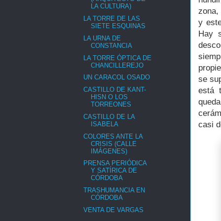
LA CULTURA)
zona,
LA TORRE DE LAS
y est
SIETE ESQUINAS
Hay s
LA URNA DE
desco
CONSTANCIA
siemp
LA TORRE ÓPTICA DE
CHANCILLEREJO
propi
UN CARACOL OSADO
se sup
está 
CASTILLO DE KANT-
HISN O LOS
queda
TORREONES
cerám
CASTILLO DE LA
casi d
ISABELA
COLORES ANTE LA
CRISIS (CALLE
IMÁGENES)
PRENSA PERIÓDICA
Y SATÍRICA DE
CÓRDOBA
TRASHUMANCIA EN
CÓRDOBA
VENTA DE VARGAS