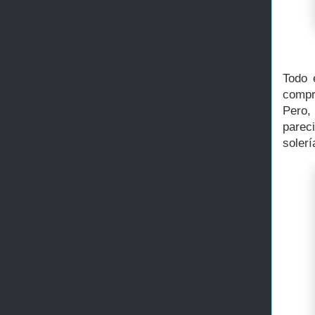
Todo 
compr
Pero,
parec
soler