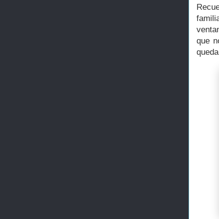
Recue
famil
ventan
que n
quedan