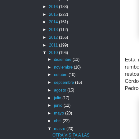
►
2016
(188)
►
2015
(222)
►
2014
(161)
►
2013
(112)
►
2012
(156)
►
2011
(199)
▼
2010
(196)
Esta 
►
diciembre
(13)
rumbo
►
noviembre
(10)
resto
►
octubre
(10)
Córdo
►
septiembre
(16)
Pedro
►
agosto
(15)
►
julio
(17)
►
junio
(12)
►
mayo
(20)
►
abril
(22)
▼
marzo
(20)
OTRA VISITA A LAS