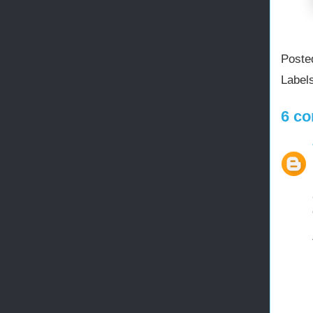
Poste
Label
6 co