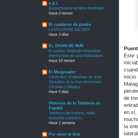
e.d.r.
Hornachuelos territorio fortificado
Hace 2 meses
El cuaderno de piedra
LA VOLUNTAD DE DIOS
Hace 3 días
EL DIVAN DE NUR
Puent
El cautivo. Alejandro Amenábar.
Este 
Impresiones de una historiadora
Hace 10 meses
inicia
cuand
El Marginador
inicio
A todo tren: el reportaje de José
Spreafico de la línea ferroviaria
Malag
Córdoba a Málaga
perol
Hace 5 días
de tre
Historias de la Telefonía en
entra
España
en sí
Teléfonos de madera, metal,
baquelita y plástico…
mucho
Hace 1 semana
la en
latera
Por amor al Arte