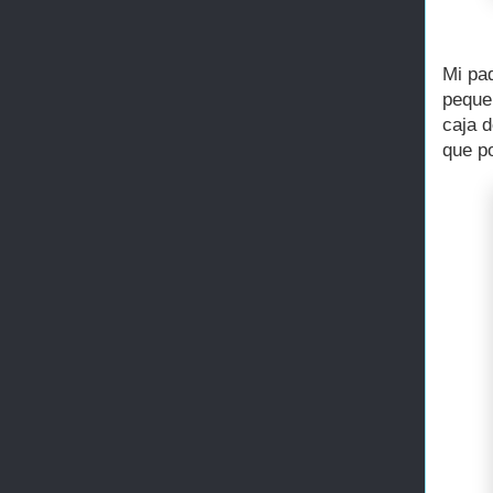
Mi pad
pequeñ
caja 
que p