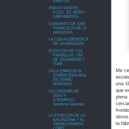
ERMITAS
EMILIO SANTOS
POZO, “EL MUDO”.
LIMPIABOTAS.
CONVENTO DE SAN
FRANCISCO DE LA
ARRUZAFA
LA CUEVA EREMITICA
DE LA ARRUZAFA
ESTACIÓN DE LOS
PRADILLOS, VÍA
DE SEGURIDAD Y
TÚNE...
Me ce
VILLA ENRIQUETA
(CARRETERA N432
excel
DE CERRO
una f
MURIANO)
que ex
LA CÓRDOBA DE
OSIO Y
plena
D.RODRIGO,
cerca
Jerónimo Sánchez,
...
frond
LA ESTACIÓN DE LA
olivos
BALANZONA Y EL
la fáb
TRAMO FÉRREO
CÓRD...