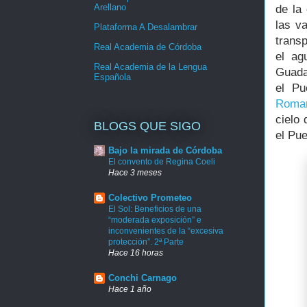
Arellano
de la
las v
Plataforma A Desalambrar
trans
Real Academia de Córdoba
el ag
Real Academia de la Lengua
Guada
Española
el Pu
Roma
cielo
BLOGS QUE SIGO
el Pu
Bajo la mirada de Córdoba
El convento de Regina Coeli
Hace 3 meses
Colectivo Prometeo
El Sol: Beneficios de una
“moderada exposición” e
inconvenientes de la “excesiva
protección”. 2ª Parte
Hace 16 horas
Conchi Carnago
Hace 1 año