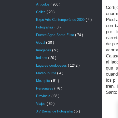
Articulos
( 900 )
Corti
Calles
( 20 )
enorm
Piedra
Expo Arte Contemporáneo 2009
( 4 )
con b
Fotografías
( 3 )
por l
Fuente Agria Santa Elisa
( 74 )
carre
Goval
( 20 )
de pi
acort
Imágenes
( 9 )
Calas
Indices
( 20 )
al lad
Lugares cordobeses
( 1242 )
que s
Mateo Inurria
( 4 )
cuand
los pi
Mezquita
( 51 )
tren.
Personajes
( 76 )
Santo
Provincia
( 68 )
Viajes
( 89 )
XV Bienal de Fotografía
( 5 )