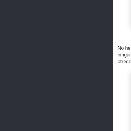
No he
ningú
ofrece