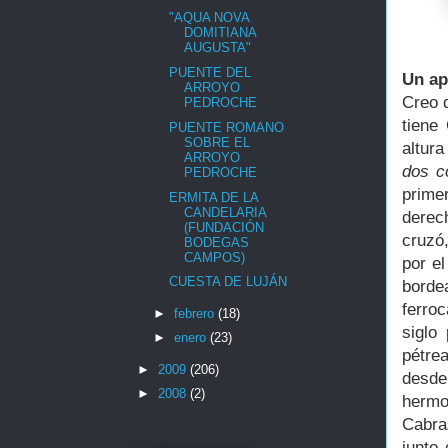
"AQUA NOVA
DOMITIANA
AUGUSTA"
PUENTE DEL
Un ap
ARROYO
Creo 
PEDROCHE
tiene
PUENTE ROMANO
SOBRE EL
altur
ARROYO
dos c
PEDROCHE
prime
ERMITA DE LA
CANDELARIA
derec
(FUNDACIÓN
cruzó
BODEGAS
CAMPOS)
por e
CUESTA DE LUJÁN
borde
ferroc
►
febrero
(18)
siglo
►
enero
(23)
pétre
►
2009
(206)
desde
►
2008
(2)
hermo
Cabra
junto