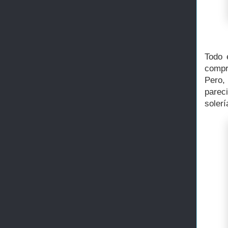
Todo 
compr
Pero,
parec
soler