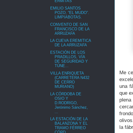
ERMITAS
EMILIO SANTOS
POZO, “EL MUDO”.
LIMPIABOTAS.
CONVENTO DE SAN
FRANCISCO DE LA
ARRUZAFA
LA CUEVA EREMITICA
DE LA ARRUZAFA
ESTACIÓN DE LOS
PRADILLOS, VÍA
DE SEGURIDAD Y
TÚNE...
Me ce
VILLA ENRIQUETA
(CARRETERA N432
excel
DE CERRO
una f
MURIANO)
que ex
LA CÓRDOBA DE
OSIO Y
plena
D.RODRIGO,
cerca
Jerónimo Sánchez,
...
frond
LA ESTACIÓN DE LA
olivos
BALANZONA Y EL
la fáb
TRAMO FÉRREO
CÓRD...