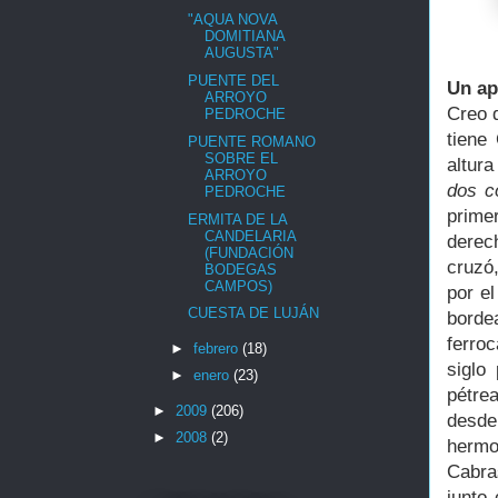
"AQUA NOVA
DOMITIANA
AUGUSTA"
PUENTE DEL
Un ap
ARROYO
Creo 
PEDROCHE
tiene
PUENTE ROMANO
SOBRE EL
altur
ARROYO
dos c
PEDROCHE
prime
ERMITA DE LA
CANDELARIA
derec
(FUNDACIÓN
cruzó
BODEGAS
CAMPOS)
por e
CUESTA DE LUJÁN
borde
ferroc
►
febrero
(18)
siglo
►
enero
(23)
pétre
►
2009
(206)
desde
►
2008
(2)
hermo
Cabra
junto