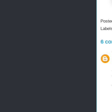
Poste
Label
6 co