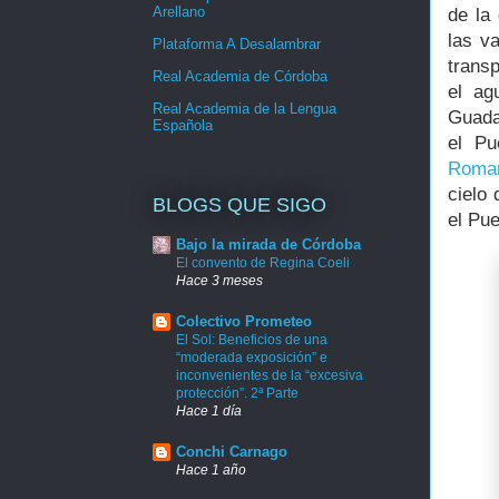
Arellano
de la
las v
Plataforma A Desalambrar
trans
Real Academia de Córdoba
el ag
Real Academia de la Lengua
Guada
Española
el Pu
Roma
cielo
BLOGS QUE SIGO
el Pu
Bajo la mirada de Córdoba
El convento de Regina Coeli
Hace 3 meses
Colectivo Prometeo
El Sol: Beneficios de una
“moderada exposición” e
inconvenientes de la “excesiva
protección”. 2ª Parte
Hace 1 día
Conchi Carnago
Hace 1 año