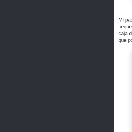
Mi pad
pequeñ
caja 
que p