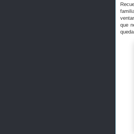
Recue
famil
ventan
que n
quedan