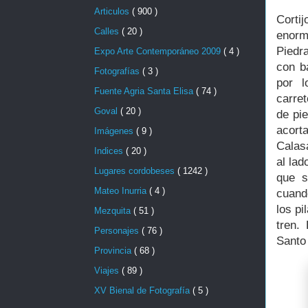
Articulos
( 900 )
Corti
Calles
( 20 )
enorm
Piedra
Expo Arte Contemporáneo 2009
( 4 )
con b
Fotografías
( 3 )
por l
Fuente Agria Santa Elisa
( 74 )
carre
Goval
( 20 )
de pi
acort
Imágenes
( 9 )
Calas
Indices
( 20 )
al lad
Lugares cordobeses
( 1242 )
que s
Mateo Inurria
( 4 )
cuand
los pi
Mezquita
( 51 )
tren.
Personajes
( 76 )
Santo
Provincia
( 68 )
Viajes
( 89 )
XV Bienal de Fotografía
( 5 )