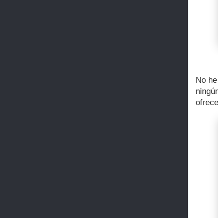
No he
ningú
ofrece