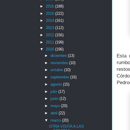
►
2016
(188)
►
2015
(222)
►
2014
(161)
►
2013
(112)
►
2012
(156)
►
2011
(199)
▼
2010
(196)
Esta 
►
diciembre
(13)
rumbo
►
noviembre
(10)
resto
►
octubre
(10)
Córdo
►
septiembre
(16)
Pedro
►
agosto
(15)
►
julio
(17)
►
junio
(12)
►
mayo
(20)
►
abril
(22)
▼
marzo
(20)
OTRA VISITA A LAS