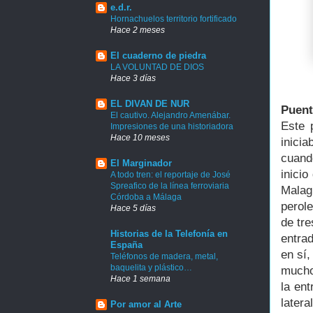
e.d.r.
Hornachuelos territorio fortificado
Hace 2 meses
El cuaderno de piedra
LA VOLUNTAD DE DIOS
Hace 3 días
EL DIVAN DE NUR
Puent
El cautivo. Alejandro Amenábar.
Este 
Impresiones de una historiadora
Hace 10 meses
inicia
cuand
El Marginador
inicio
A todo tren: el reportaje de José
Spreafico de la línea ferroviaria
Malag
Córdoba a Málaga
perol
Hace 5 días
de tre
Historias de la Telefonía en
entra
España
en sí
Teléfonos de madera, metal,
baquelita y plástico…
mucho
Hace 1 semana
la en
latera
Por amor al Arte