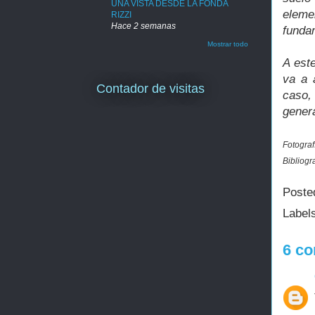
UNA VISTA DESDE LA FONDA
eleme
RIZZI
Hace 2 semanas
funda
Mostrar todo
A est
va a 
Contador de visitas
caso, 
genera
Fotograf
Bibliogr
Poste
Label
6 co