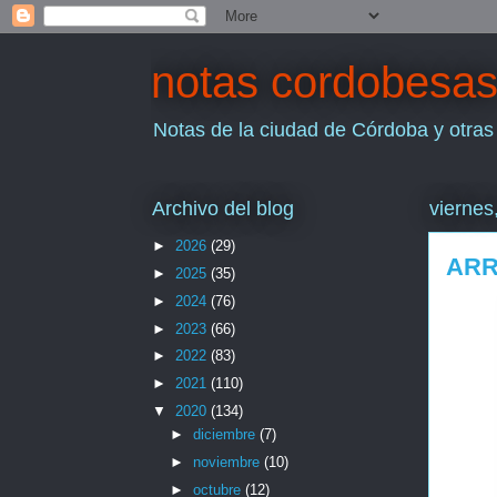
notas cordobesa
Notas de la ciudad de Córdoba y otras
Archivo del blog
viernes
►
2026
(29)
ARR
►
2025
(35)
►
2024
(76)
►
2023
(66)
►
2022
(83)
►
2021
(110)
▼
2020
(134)
►
diciembre
(7)
►
noviembre
(10)
►
octubre
(12)