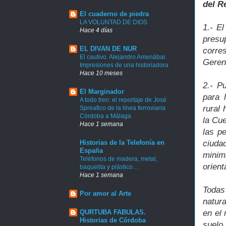
del R
El cuaderno de piedra
LA VOLUNTAD DE DIOS
1.- E
Hace 4 días
presu
EL DIVAN DE NUR
corre
El cautivo. Alejandro Amenábar.
Geren
Impresiones de una historiadora
Hace 10 meses
2.- P
El Marginador
para 
A todo tren: el reportaje de José
rural 
Spreafico de la línea ferroviaria
Córdoba a Málaga
la Cu
Hace 1 semana
las p
Historias de la Telefonía en
ciuda
España
minim
Teléfonos de madera, metal,
orient
baquelita y plástico…
Hace 1 semana
Todas
Por amor al Arte
natura
QURTUBA FABULAS.
en el
Historias de Córdoba
suelo