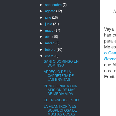
►
septiembre
(7)
N
►
agosto
(12)
►
julio
(16)
►
junio
(21)
Vaya 
►
mayo
(17)
han c
►
abril
(10)
para 
►
marzo
(6)
Me est
►
febrero
(10)
o Cam
▼
enero
(6)
Reven
SANTO DOMINGO EN
que A
DOMINGO
nos c
ARREGLO DE LA
CARRETERA DE
Ermita
LAS ERMITAS
PUNTO FINAL A UNA
AFICIÓN DE MÁS
DE MEDIA VIDA
EL TRIANGULO ROJO
LA FILANTROPÍA ES
SOSPECHOSA DE
MUCHAS COSAS