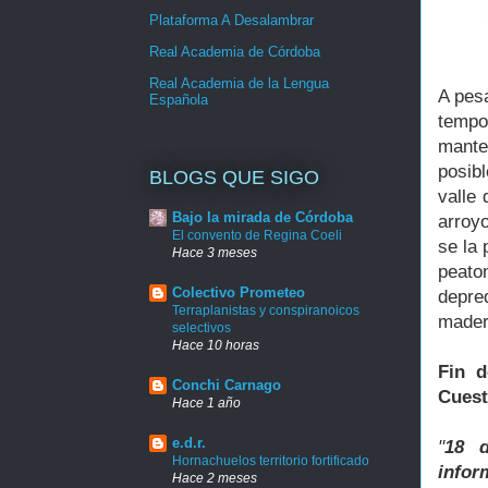
Plataforma A Desalambrar
Real Academia de Córdoba
Real Academia de la Lengua
A pes
Española
tempo
mante
posib
BLOGS QUE SIGO
valle 
Bajo la mirada de Córdoba
arroyo
El convento de Regina Coeli
se la 
Hace 3 meses
peaton
Colectivo Prometeo
depre
Terraplanistas y conspiranoicos
madera
selectivos
Hace 10 horas
Fin 
Conchi Carnago
Cuest
Hace 1 año
e.d.r.
"
18 
Hornachuelos territorio fortificado
infor
Hace 2 meses