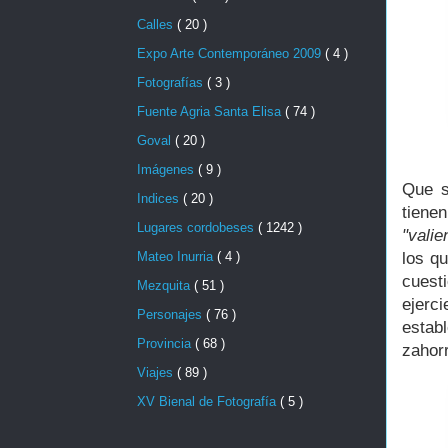
Calles
( 20 )
Expo Arte Contemporáneo 2009
( 4 )
Fotografías
( 3 )
Fuente Agria Santa Elisa
( 74 )
Goval
( 20 )
Imágenes
( 9 )
Que s
Indices
( 20 )
tiene
Lugares cordobeses
( 1242 )
"vali
los q
Mateo Inurria
( 4 )
cuest
Mezquita
( 51 )
ejerc
Personajes
( 76 )
estab
Provincia
( 68 )
zahorr
Viajes
( 89 )
XV Bienal de Fotografía
( 5 )