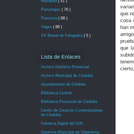
Mezquita
( 51 )
varia
Personajes
( 76 )
que n
Provincia
( 68 )
cosa 
Viajes
( 89 )
han m
amigo
XV Bienal de Fotografía
( 5 )
prueb
que l
subid
Lista de Enlaces
tenem
Archivo Histórico Provincial
cierto
Archivo Municipal de Córdoba
Ayuntamiento de Córdoba
Biblioteca Central
Biblioteca Provincial de Córdoba
Centro de Creación Contemporánea
de Córdoba
Fototeca Digital del IGN
Gerencia Municipal de Urbanismo