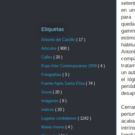
setent
en un
para 
qued
Etiquetas
gamma
estim
Antonio del Castillo
( 17 )
habit
Articulos
( 900 )
Anton
Calles
( 20 )
compa
tratam
Expo Arte Contemporáneo 2009
( 4 )
un au
Fotografías
( 3 )
el ló
Fuente Agria Santa Elisa
( 74 )
perió
Goval
( 20 )
desap
Imágenes
( 9 )
Cerra
Indices
( 20 )
pertu
Lugares cordobeses
( 1242 )
acaba
Mateo Inurria
( 4 )
intrí
famil