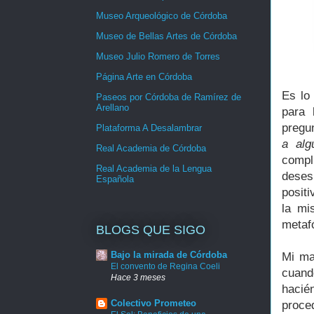
Museo Arqueológico de Córdoba
Museo de Bellas Artes de Córdoba
Museo Julio Romero de Torres
Página Arte en Córdoba
Es lo
Paseos por Córdoba de Ramírez de
Arellano
para 
pregu
Plataforma A Desalambrar
a alg
Real Academia de Córdoba
compl
Real Academia de la Lengua
deses
Española
positi
la mi
metaf
BLOGS QUE SIGO
Bajo la mirada de Córdoba
Mi ma
El convento de Regina Coeli
cuand
Hace 3 meses
hacié
Colectivo Prometeo
proce