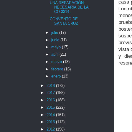
casa p
UNA REPARACIÓN
NECESARIA DE LA
contr
CO-3314
menos
CONVENTO DE
prueb
SANTA CRUZ
poste
►
julio
(17)
suspe
►
junio
(11)
previs
►
mayo
(17)
vista 
►
abril
(21)
y die
►
marzo
(13)
resona
►
febrero
(16)
►
enero
(13)
►
2018
(173)
►
2017
(158)
►
2016
(188)
►
2015
(222)
►
2014
(161)
►
2013
(112)
►
2012
(156)