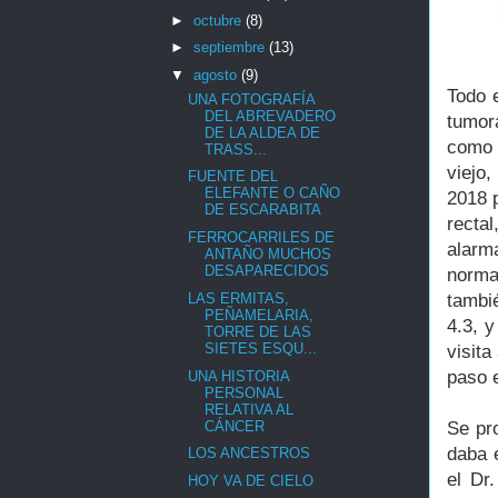
►
octubre
(8)
►
septiembre
(13)
▼
agosto
(9)
Todo 
UNA FOTOGRAFÍA
DEL ABREVADERO
tumor
DE LA ALDEA DE
como 
TRASS...
viejo
FUENTE DEL
ELEFANTE O CAÑO
2018 p
DE ESCARABITA
recta
FERROCARRILES DE
alarm
ANTAÑO MUCHOS
DESAPARECIDOS
norma
LAS ERMITAS,
tambi
PEÑAMELARIA,
4.3, y
TORRE DE LAS
SIETES ESQU...
visita
paso e
UNA HISTORIA
PERSONAL
RELATIVA AL
CÁNCER
Se pr
daba e
LOS ANCESTROS
el Dr
HOY VA DE CIELO