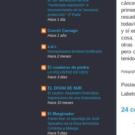
El Sol: Beneficios de una
cánce
“moderada exposición” e
prime
inconvenientes de la “excesiva
protección”. 2ª Parte
resue
Hace 1 día
todav
y sí e
Conchi Carnago
Hace 1 año
cosa.
otras
e.d.r.
pero 
Hornachuelos territorio fortificado
Hace 2 meses
tenid
El cuaderno de piedra
Fotograf
LA VOLUNTAD DE DIOS
Hace 3 días
Poste
EL DIVAN DE NUR
Label
El cautivo. Alejandro Amenábar.
Impresiones de una historiadora
Hace 10 meses
24 c
El Marginador
A todo tren: el reportaje de José
Spreafico de la línea ferroviaria
Córdoba a Málaga
Hace 5 días