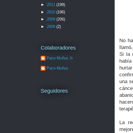
►
2011
(199)
►
2010
(196)
►
2009
(206)
►
2008
(2)
No ha
llamó,
Colaboradores
Si la
Paco Muñoz Jr.
había
hurta
Paco Muñoz
confi
una se
cánce
Seguidores
abani
hacer
terap
La re
mejor