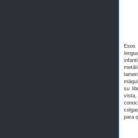
Esos 
lengu
infan
metál
lamen
máqui
su li
vista
conoc
colga
para 