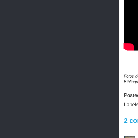
Fotos de
Bibliog
Poste
Label
2 co