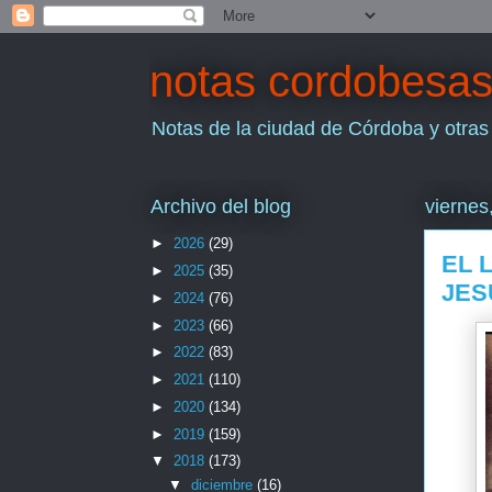
notas cordobesa
Notas de la ciudad de Córdoba y otras
Archivo del blog
viernes
►
2026
(29)
EL 
►
2025
(35)
JES
►
2024
(76)
►
2023
(66)
►
2022
(83)
►
2021
(110)
►
2020
(134)
►
2019
(159)
▼
2018
(173)
▼
diciembre
(16)