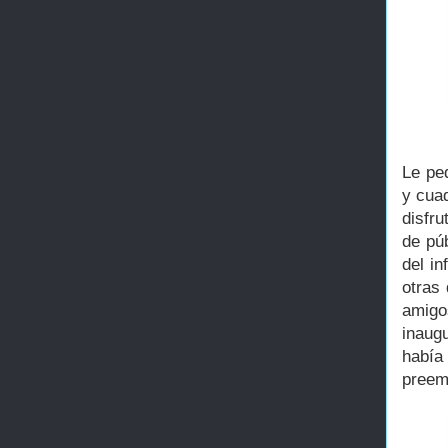
Le ped
y cua
disfru
de púb
del in
otras
amigo
inaug
había
preemi