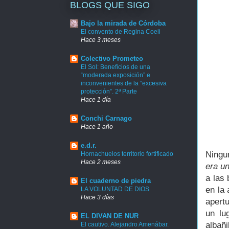
BLOGS QUE SIGO
Bajo la mirada de Córdoba
El convento de Regina Coeli
Hace 3 meses
Colectivo Prometeo
El Sol: Beneficios de una
“moderada exposición” e
inconvenientes de la “excesiva
protección”. 2ª Parte
Hace 1 día
Conchi Carnago
Hace 1 año
e.d.r.
Ningu
Hornachuelos territorio fortificado
Hace 2 meses
era u
a las
El cuaderno de piedra
en la
LA VOLUNTAD DE DIOS
Hace 3 días
apert
un lu
EL DIVAN DE NUR
albañ
El cautivo. Alejandro Amenábar.