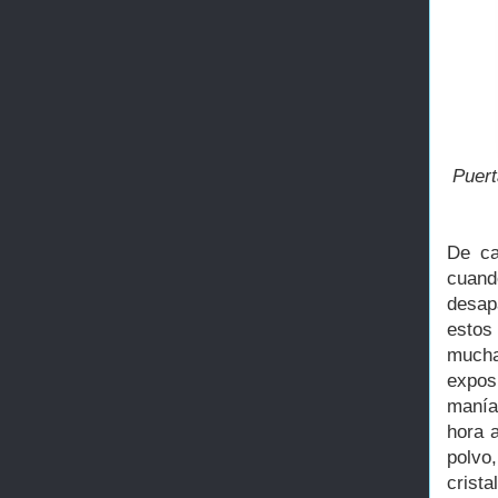
Puert
De ca
cuan
desap
estos
mucha
exposi
manía
hora a
polvo
crista