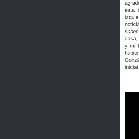
agrad
esta 
izqui
notic
saber
casa, 
y mí 
hubie
Gonzá
iniciat