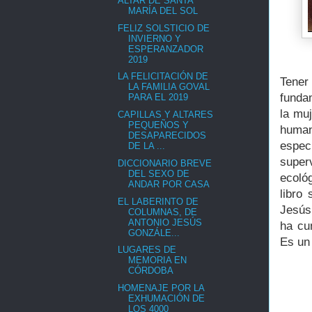
ALTAR DE SANTA
MARÍA DEL SOL
FELIZ SOLSTICIO DE
INVIERNO Y
ESPERANZADOR
2019
LA FELICITACIÓN DE
Tener
LA FAMILIA GOVAL
funda
PARA EL 2019
la mu
CAPILLAS Y ALTARES
PEQUEÑOS Y
human
DESAPARECIDOS
espe
DE LA ...
super
DICCIONARIO BREVE
DEL SEXO DE
ecoló
ANDAR POR CASA
libro
EL LABERINTO DE
Jesús
COLUMNAS, DE
ANTONIO JESÚS
ha cum
GONZÁLE...
Es un 
LUGARES DE
MEMORIA EN
CÓRDOBA
HOMENAJE POR LA
EXHUMACIÓN DE
LOS 4000