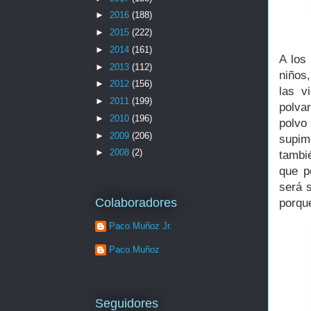
►
2016
(188)
►
2015
(222)
►
2014
(161)
A los
►
2013
(112)
niños
►
2012
(156)
las v
►
2011
(199)
polva
►
2010
(196)
polvo
►
2009
(206)
supim
►
2008
(2)
tambi
que p
será s
Colaboradores
porque
Paco Muñoz Jr.
Paco Muñoz
Seguidores