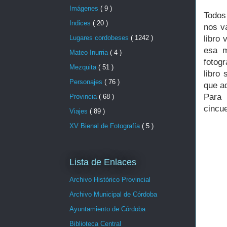
Imágenes
( 9 )
Todos
Indices
( 20 )
nos v
Lugares cordobeses
( 1242 )
libro 
esa m
Mateo Inurria
( 4 )
fotog
Mezquita
( 51 )
libro 
Personajes
( 76 )
que a
Para 
Provincia
( 68 )
cincue
Viajes
( 89 )
XV Bienal de Fotografía
( 5 )
Lista de Enlaces
Archivo Histórico Provincial
Archivo Municipal de Córdoba
Ayuntamiento de Córdoba
Biblioteca Central