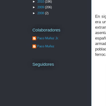
►
2010
(196)
►
2009
(206)
►
2008
(2)
En si
era u
extra
Colaboradores
asent
españ
Paco Muñoz Jr.
armad
Paco Muñoz
pobla
ferroc
Seguidores