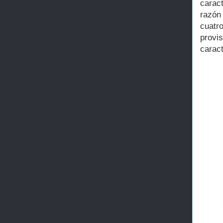
carac
razón
cuatr
provi
caract