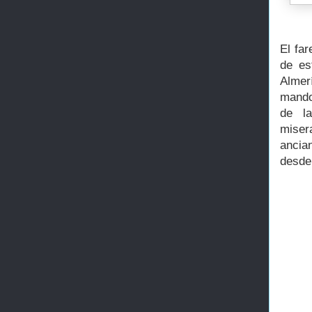
El fa
de es
Almerí
mando 
de l
miser
ancia
desde 