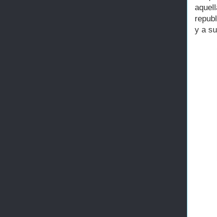
aquel
republ
y a s