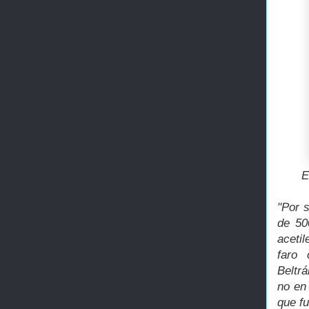
E
"Por s
de 50
aceti
faro 
Beltr
no en
que f