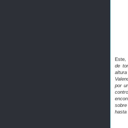
Este,
de to
altur
Valen
por u
contr
encon
sobre
hasta 