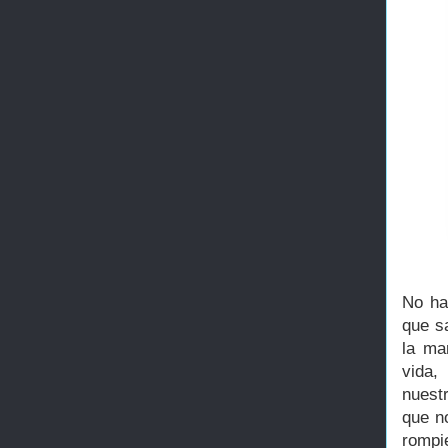
No ha
que s
la ma
vida,
nuest
que n
rompi