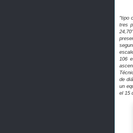
"tipo
tres 
24,70
prese
segun
escale
106 e
ascen
Técnic
de di
un eq
el 15 