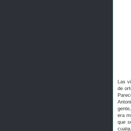
Las vi
de or
Parec
Antoni
gente,
era m
que s
cualq