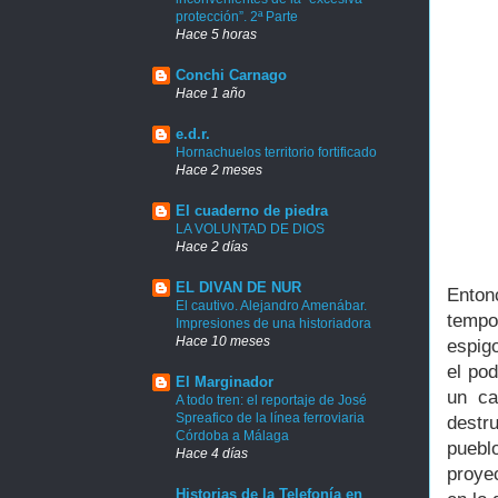
protección”. 2ª Parte
Hace 5 horas
Conchi Carnago
Hace 1 año
e.d.r.
Hornachuelos territorio fortificado
Hace 2 meses
El cuaderno de piedra
LA VOLUNTAD DE DIOS
Hace 2 días
EL DIVAN DE NUR
Enton
El cautivo. Alejandro Amenábar.
tempo
Impresiones de una historiadora
Hace 10 meses
espig
el pod
El Marginador
un ca
A todo tren: el reportaje de José
Spreafico de la línea ferroviaria
destr
Córdoba a Málaga
puebl
Hace 4 días
proye
Historias de la Telefonía en