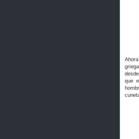
Ahora
grieg
desde
que e
hombr
cunet