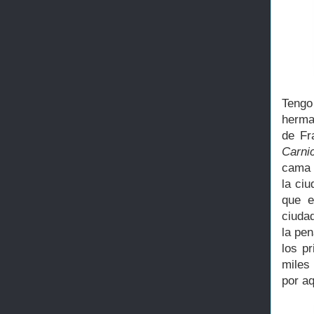
Tengo
herma
de Fr
Carni
cama 
la ci
que e
ciuda
la pe
los p
miles
por aq