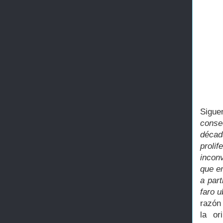
Sigue
conse
déca
proli
incon
que e
a part
faro u
razón
la or