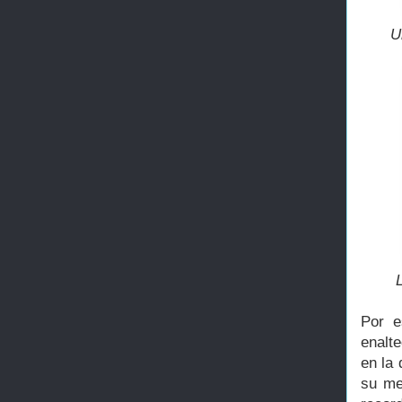
U
Por e
enalt
en la 
su me