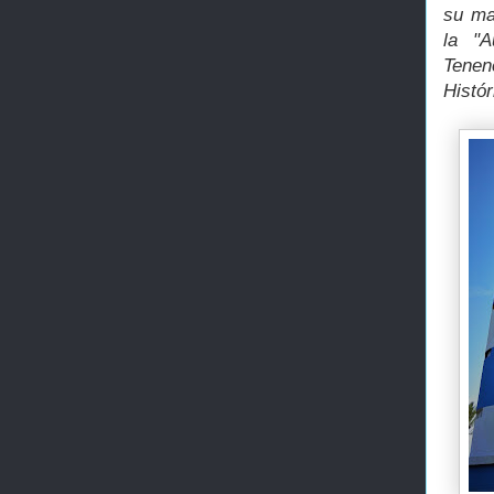
su ma
la "A
Tenen
Histó