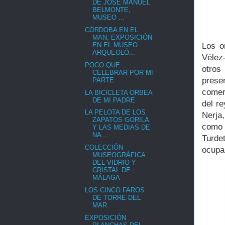
DE JOSÉ MANUEL
BELMONTE,
MUSEO ...
CÓRDOBA EN EL
MAN, EXPOSICIÓN
Los o
EN EL MUSEO
ARQUEOLÓ...
Vélez
POCO QUE
otros
CELEBRAR POR MI
prese
PARTE
comerc
LA BICICLETA ORBEA
DE MI PADRE
del re
LA PELOTA DE LOS
Nerja
ZAPATOS GORILA
como 
Y LAS MEDIAS DE
NA...
Turde
COLECCIÓN
ocupa
MUSEOGRÁFICA
DEL VIDRIO Y
CRISTAL DE
MÁLAGA
LOS CINCO FAROS
DE TORRE DEL
MAR
EXPOSICIÓN