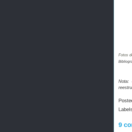
Fotos de
Bibliogr
Nota:
reestru
Poste
Label
9 co