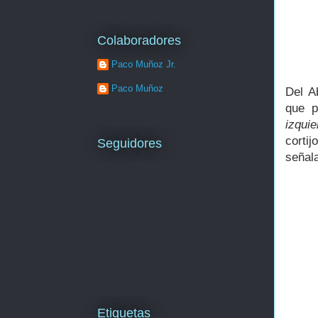
Colaboradores
Paco Muñoz Jr.
Paco Muñoz
Del A
que p
izquie
corti
Seguidores
señal
Etiquetas