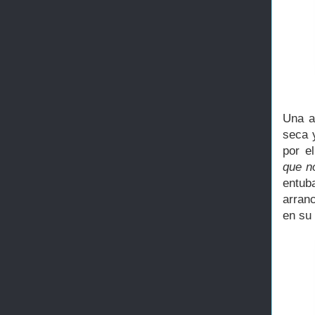
Una a
seca 
por e
que no
entuba
arran
en su 