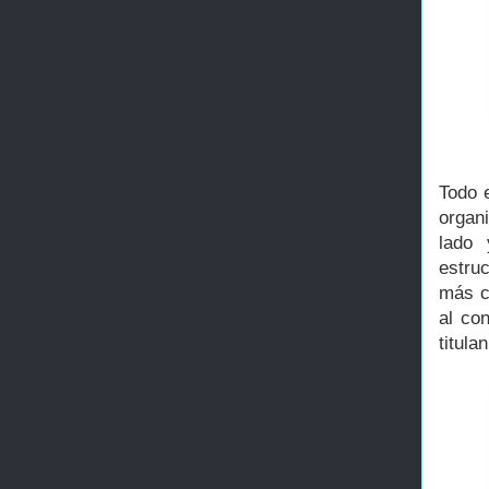
Todo 
organ
lado 
estru
más c
al co
titula