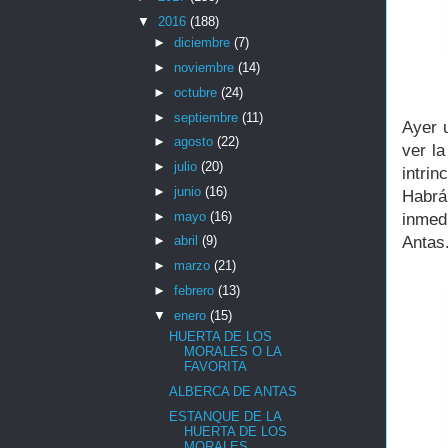
▼
2016
(188)
►
diciembre
(7)
►
noviembre
(14)
►
octubre
(24)
►
septiembre
(11)
Ayer 
►
agosto
(22)
ver la
►
julio
(20)
intri
►
junio
(16)
Habr
►
mayo
(16)
inmed
Antas
►
abril
(9)
►
marzo
(21)
►
febrero
(13)
▼
enero
(15)
HUERTA DE LOS
MORALES O LA
FAVORITA
ALBERCA DE ANTAS
ESTANQUE DE LA
HUERTA DE LOS
MORALES