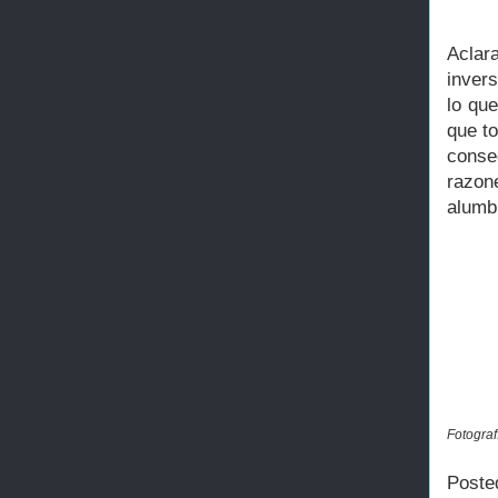
Acla
invers
lo qu
que t
conse
razon
alumb
Fotograf
Poste