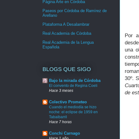
Página Arte en Córdoba
Paseos por Córdoba de Ramírez de
Arellano
Plataforma A Desalambrar
Real Academia de Córdoba
Por a
desde
Real Academia de la Lengua
Española
una o
const
tiemp
BLOGS QUE SIGO
roman
30º. S
Bajo la mirada de Córdoba
Cuarto
El convento de Regina Coeli
Hace 3 meses
de es
Colectivo Prometeo
Cuando el mediodía se hizo
noche: el eclipse de 1959 en
Tabaibarril
Hace 7 horas
Conchi Carnago
Hace 1 año