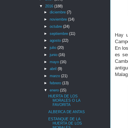
▼
2016
(188)
►
diciembre
(7)
►
noviembre
(14)
►
octubre
(24)
►
septiembre
(11)
Hay u
►
agosto
(22)
Campo
En lo
►
julio
(20)
es se
►
junio
(16)
Cambr
►
mayo
(16)
antig
►
abril
(9)
Malag
►
marzo
(21)
►
febrero
(13)
▼
enero
(15)
HUERTA DE LOS
MORALES O LA
FAVORITA
ALBERCA DE ANTAS
ESTANQUE DE LA
HUERTA DE LOS
MORALES