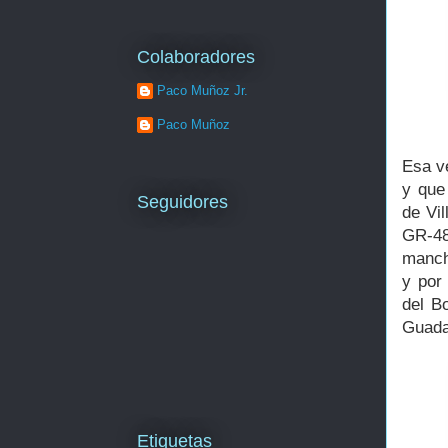
Colaboradores
Paco Muñoz Jr.
Paco Muñoz
Esa ve
y que
Seguidores
de Vil
GR-48
manch
y por
del Bo
Guad
Etiquetas