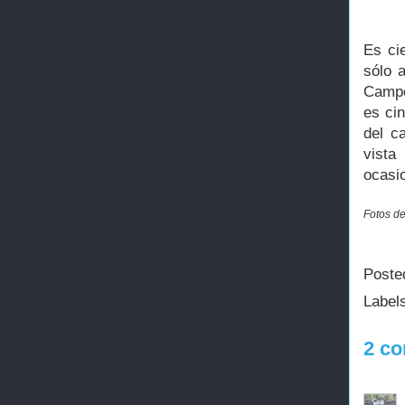
Es ci
sólo 
Campo
es ci
del c
vista
ocasio
Fotos de
Poste
Label
2 co