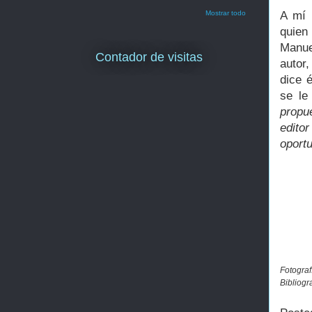
A mí 
Mostrar todo
quien 
Manue
Contador de visitas
autor
dice 
se le
propu
edito
oportu
Fotograf
Bibliogr