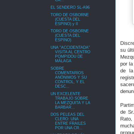
EL SENDERO SL-A96
TORO DE OSBORNE
(CUESTA DEL
ESPINO) y II
TORO DE OSBORNE
(CUESTA DEL
ESPINO)
Discr
UNA "ACCIDENTADA"
su últ
VISITA AL CENTRO
Mezqu
POMPIDOU DE
MÁLAGA
por la
SOBRE
de la
COMENTARIOS
regis
ANÓNIMOS Y SU
CONTROL, Y EL
sacer
DESC...
denun
UN EXCELENTE
TRABAJO SOBRE
LA MEZQUITA Y LA
Parti
BARBAR...
de Sr.
DOS PELEAS DEL
Rato,
CLERO: UNA
ENTRE FRAILES
mucha
POR UNA CR...
propue