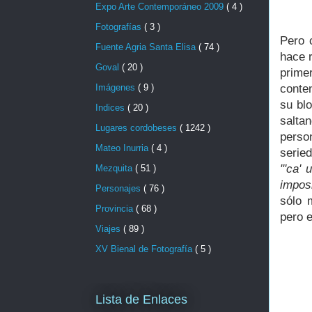
Expo Arte Contemporáneo 2009
( 4 )
Fotografías
( 3 )
Pero 
Fuente Agria Santa Elisa
( 74 )
hace r
Goval
( 20 )
prime
conte
Imágenes
( 9 )
su blo
Indices
( 20 )
salta
Lugares cordobeses
( 1242 )
perso
Mateo Inurria
( 4 )
serie
"'ca' 
Mezquita
( 51 )
imposi
Personajes
( 76 )
sólo 
Provincia
( 68 )
pero e
Viajes
( 89 )
XV Bienal de Fotografía
( 5 )
Lista de Enlaces