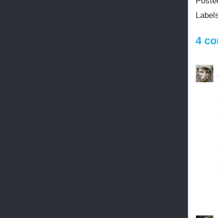
Poste
Label
4 co