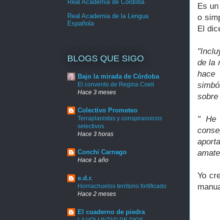
Real Academia de Córdoba
Es un
Real Academia de la Lengua
o simp
Española
El dic
"
Inclu
BLOGS QUE SIGO
de la
hace 
Bajo la mirada de Córdoba
simbó
El convento de Regina Coeli
Hace 3 meses
sobre 
Colectivo Prometeo
" He 
Terraplanistas y conspiranoicos
selectivos
conse
Hace 3 horas
aport
Conchi Carnago
amateu
Hace 1 año
Yo cr
e.d.r.
manua
Hornachuelos territorio fortificado
Hace 2 meses
El cuaderno de piedra
LA VOLUNTAD DE DIOS