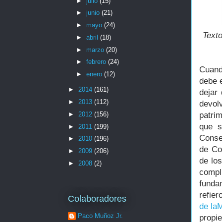
►
julio
(15)
►
junio
(21)
►
mayo
(24)
Texto
►
abril
(18)
►
marzo
(20)
►
febrero
(24)
Cuand
►
enero
(12)
debe 
►
2014
(161)
dejar
►
2013
(112)
devol
►
2012
(156)
patri
que s
►
2011
(199)
Conse
►
2010
(196)
de Co
►
2009
(206)
de lo
►
2008
(2)
compl
fundam
refier
Colaboradores
de la
Paco Muñoz Jr.
propie