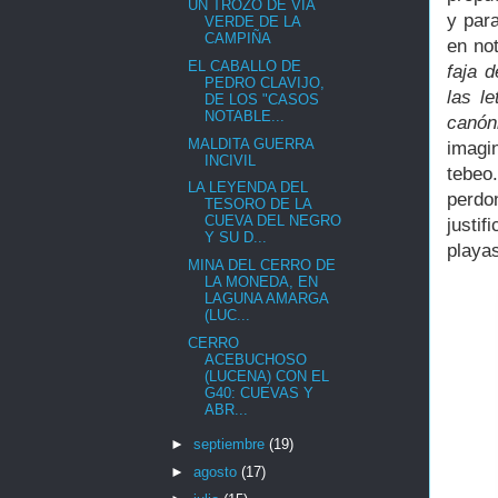
UN TROZO DE VÍA
y par
VERDE DE LA
CAMPIÑA
en not
EL CABALLO DE
faja 
PEDRO CLAVIJO,
las le
DE LOS "CASOS
NOTABLE...
canón
MALDITA GUERRA
imagi
INCIVIL
tebeo
LA LEYENDA DEL
perd
TESORO DE LA
CUEVA DEL NEGRO
justi
Y SU D...
playa
MINA DEL CERRO DE
LA MONEDA, EN
LAGUNA AMARGA
(LUC...
CERRO
ACEBUCHOSO
(LUCENA) CON EL
G40: CUEVAS Y
ABR...
►
septiembre
(19)
►
agosto
(17)