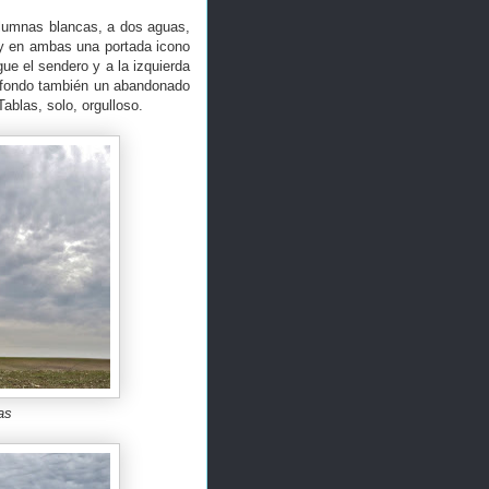
olumnas blancas, a dos aguas,
, y en ambas una portada icono
ue el sendero y a la izquierda
al fondo también un abandonado
ablas, solo, orgulloso.
as