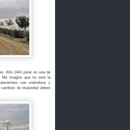
las. Año 1441 pone en una de
. Me imagino que no será la
rratenientes van uniéndose y
 cambios de titularidad deben