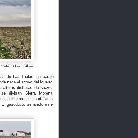
ntrada a Las Tablas
adas de Las Tablas, un paraje
nde nace el arroyo del Muerto,
s alturas disfrutas de suaves
 se divisan Sierra Morena,
ste, por lo menos en otoño, ni
. El gasoducto señalado en el