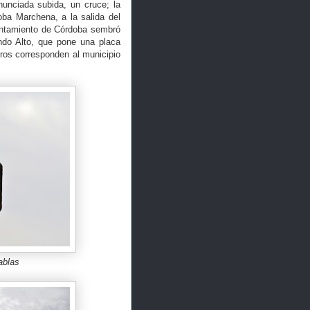
nunciada subida, un cruce; la
oba Marchena, a la salida del
yuntamiento de Córdoba sembró
ndo Alto, que pone una placa
ros corresponden al municipio
ablas