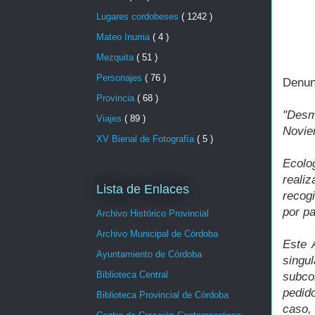
Lugares cordobeses
( 1242 )
Mateo Inurria
( 4 )
Mezquita
( 51 )
Personajes
( 76 )
Denun
Provincia
( 68 )
"Desm
Viajes
( 89 )
Novie
XV Bienal de Fotografía
( 5 )
Ecolo
reali
Lista de Enlaces
recogi
por p
Archivo Histórico Provincial
Archivo Municipal de Córdoba
Este 
Ayuntamiento de Córdoba
sing
Biblioteca Central
subco
pedid
Biblioteca Provincial de Córdoba
caso,