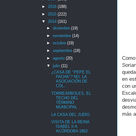
►
2016
(188)
►
2015
(222)
▼
2014
(161)
►
diciembre
(19)
►
noviembre
(14)
►
octubre
(19)
►
septiembre
(18)
Como 
►
agosto
(20)
Soria
▼
julio
(11)
queda
¿CASA DE "PEPE EL
FACHA"? NO, LA
en es
ASOCIACIÓN DE
con un
COL...
Escal
TORREÁRBOLES, EL
TECHO DEL
desvi
TÉRMINO
desmo
MUNICIPAL
más 
LA CASA DEL JUDIO
VISITA DE LA REINA
ISABEL II A
ACÓRDOBA 1862