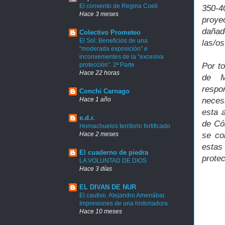
El convento de Regina Coeli
350-
Hace 3 meses
proye
dañad
Colectivo Prometeo
El Sol: Beneficios de una
las/o
“moderada exposición” e
inconvenientes de la “excesiva
protección”. 2ª Parte
Por to
Hace 22 horas
de M
respo
Conchi Carnago
Hace 1 año
necesa
esta 
e.d.r.
de Có
Hornachuelos territorio fortificado
Hace 2 meses
se co
estas
El cuaderno de piedra
protec
LA VOLUNTAD DE DIOS
Hace 3 días
EL DIVAN DE NUR
El cautivo. Alejandro Amenábar.
Impresiones de una historiadora
Hace 10 meses