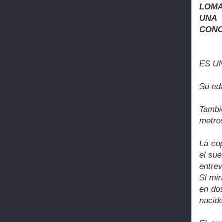
LOMA
UNA 
CONO
ES U
Su ed
Tambi
metros
La co
el sue
entrev
Si mi
en do
nacid