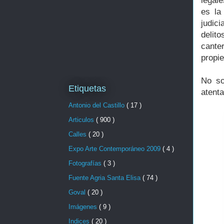
legal
es la
judic
delit
cante
propie
No so
Etiquetas
atenta
Antonio del Castillo
( 17 )
Articulos
( 900 )
Calles
( 20 )
Expo Arte Contemporáneo 2009
( 4 )
Fotografías
( 3 )
Fuente Agria Santa Elisa
( 74 )
Goval
( 20 )
Imágenes
( 9 )
Indices
( 20 )