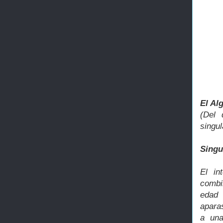
El Al
(Del 
singul
Singu
El in
combi
edad
apara
a una