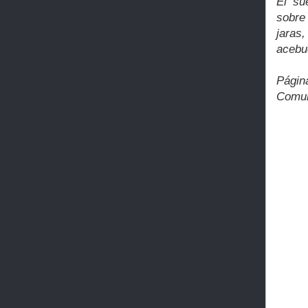
El su
sobre
jaras
acebu
Págin
Comun