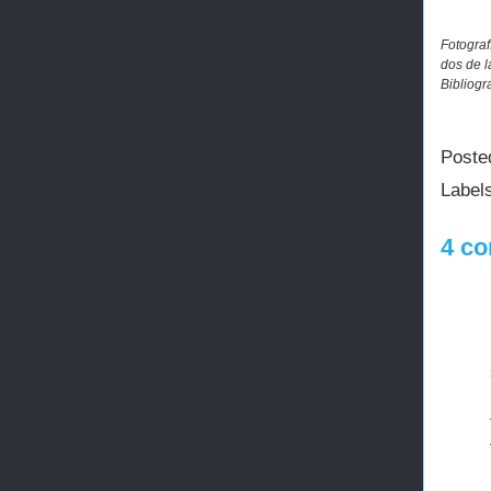
Fotografí
dos de l
Bibliogr
Poste
Label
4 co