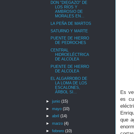
DON "DIEGAZO" DE
LOS RÍOS Y
AMBROSIO DE
MORALES EN...
LA PEÑA DE MARTOS
SATURNO Y MARTE
PUENTE DE HIERRO
DE PEDROCHES
CENTRAL
HIDROELÉCTRICA
DE ALCOLEA
PUENTE DE HIERRO
DE ALCOLEA
EL ALGARROBO DE
LA LOMA DE LOS
ESCALONES,
Es ve
ÁRBOL SI...
es cu
►
junio
(15)
eléct
►
mayo
(10)
Enriq
►
abril
(14)
que a
►
marzo
(4)
enorm
►
febrero
(10)
cortar