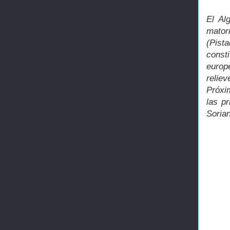
El Al
mator
(Pist
const
europe
relie
Próxim
las p
Soria