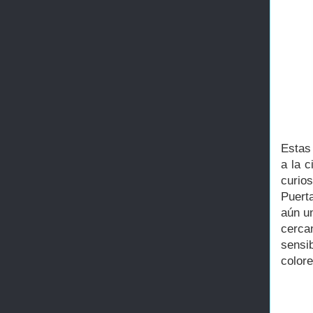
Estas
a la 
curio
Puert
aún un
cerca
sensib
colore