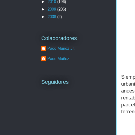
►
2010
(196)
►
2009
(206)
►
2008
(2)
Colaboradores
Paco Muñoz Jr.
Paco Muñoz
Siemp
Seguidores
urban
ances
renta
parce
terre