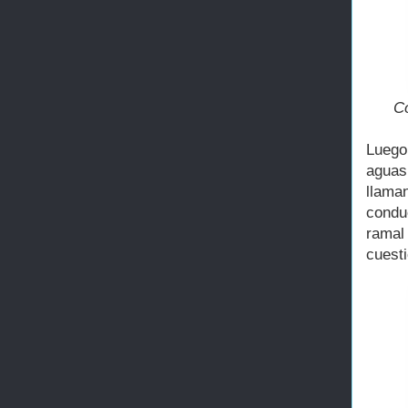
Co
Luego,
aguas
llama
condu
ramal
cuest