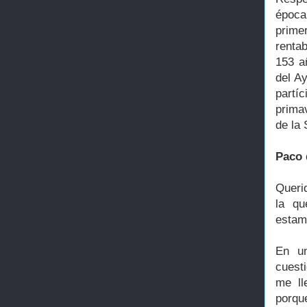
época
prime
renta
153 a
del A
partí
primav
de la 
Paco 
Queri
la qu
estam
En un
cuest
me ll
porqu