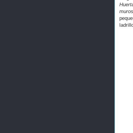
Huert
muros
pequeñ
ladril