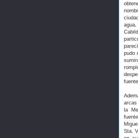
obten
nombr
ciuda
agua,
Cabi
parti
parec
pudo d
sumin
rompi
despe
fuent
Ademá
arcas 
la Me
fuente
Migue
Sta. 