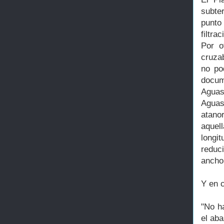
subte
punto
filtr
Por o
cruzab
no po
docum
Aguas
Aguas
atano
aquel
longi
reduc
ancho
Y en c
"No ha
el aba