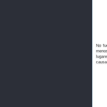
No fu
menos
lugar
causa