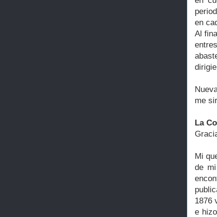
en cu
perio
en ca
Al fin
entre
abast
dirig
Nueva
me si
La Col
Graci
Mi que
de mi
encon
publi
1876 
e hiz