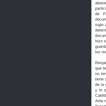
abast
parti
de F
docum
siglo
deter
docum
hizo 
guard
los n
Respe
que t
no te
tiene 
de la
y lo 
Cabil
Ante m