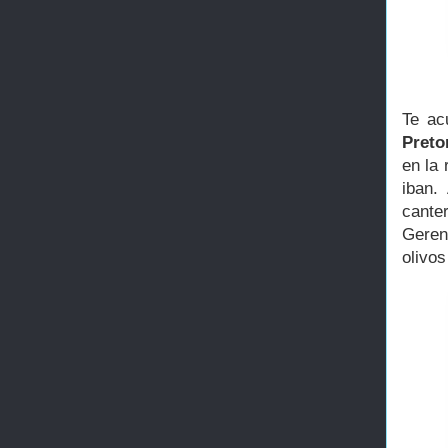
Te ac
Preto
en la
iban.
cante
Geren
olivo