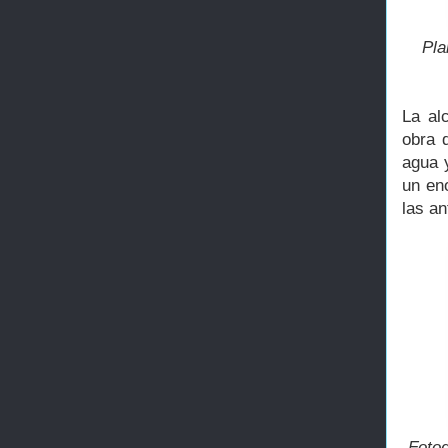
Pla
La alc
obra 
agua y
un en
las an
Fotog