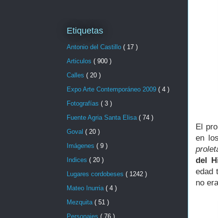
Etiquetas
Antonio del Castillo
( 17 )
Articulos
( 900 )
Calles
( 20 )
Expo Arte Contemporáneo 2009
( 4 )
Fotografías
( 3 )
Fuente Agria Santa Elisa
( 74 )
El pr
Goval
( 20 )
en lo
Imágenes
( 9 )
prolet
del H
Indices
( 20 )
edad 
Lugares cordobeses
( 1242 )
no er
Mateo Inurria
( 4 )
Mezquita
( 51 )
Personajes
( 76 )