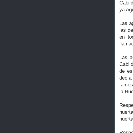
Cabil
ya Ag
Las a
las d
en to
llamad
Las a
Cabild
de es
decía
famos
la Hue
Respe
huert
huerta
Respe