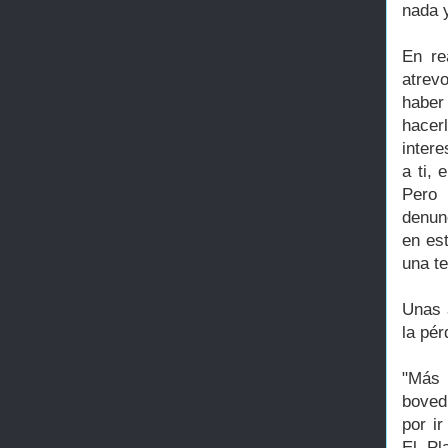
nada 
En re
atrev
haber
hacer
inter
a ti, 
Pero 
denun
en est
una te
Unas 
la pér
"Más 
boved
por ir
El Pl