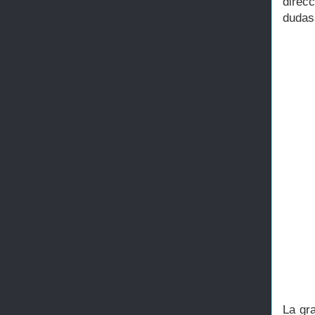
direc
dudas
La gr