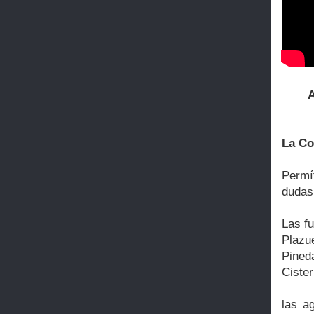
A
La Co
Permí
dudas
Las f
Plazue
Pineda
Cister
las a