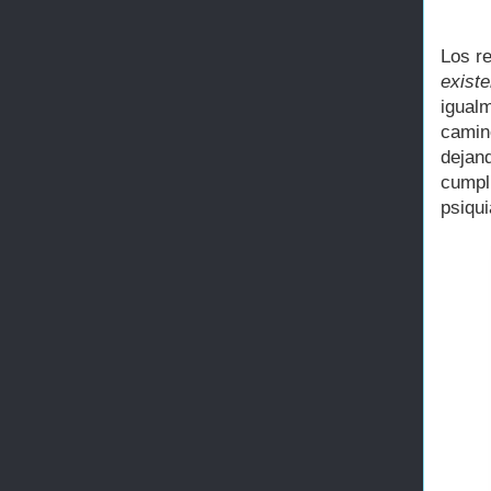
Los r
exist
igual
camin
dejan
cumpli
psiqui