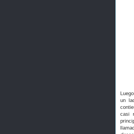
Luego 
un la
conti
casi 
princi
llama