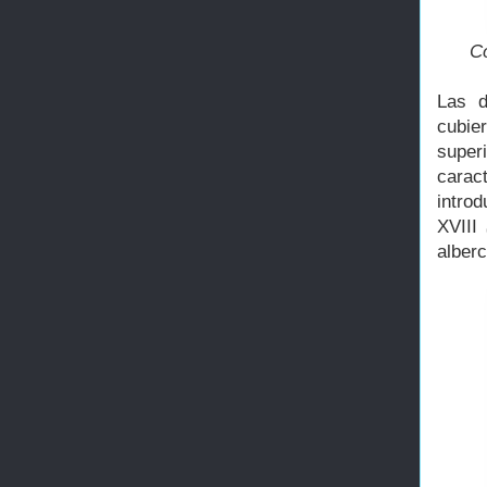
Co
Las d
cubie
supe
carac
introd
XVIII
alber