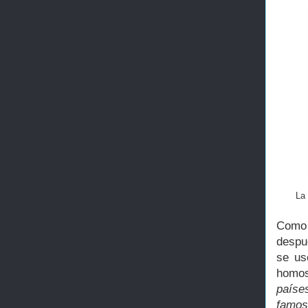
La 
Como 
despué
se us
homos
paíse
famos