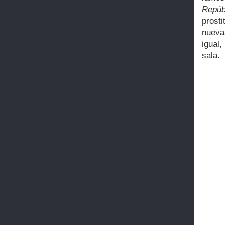
Repúb
prost
nueva
igual
sala.