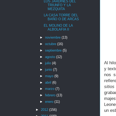
LOS JARDINES DEL
TRIUNFO Y LA
MEZQUITA
LA CASA TORRE DEL
BAÑO O DE ARCAS
EL MOLINO DE LA
ALBOLAFIA II
►
noviembre
(13)
►
octubre
(16)
►
septiembre
(5)
►
agosto
(12)
Al hil
►
julio
(4)
y text
►
junio
(7)
nos s
►
mayo
(9)
refier
►
abril
(6)
sitio
►
marzo
(7)
graba
►
febrero
(13)
majes
►
enero
(11)
Leones
►
2012
(156)
un esb