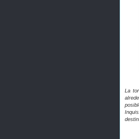
La to
alred
posibl
Inqui
destin