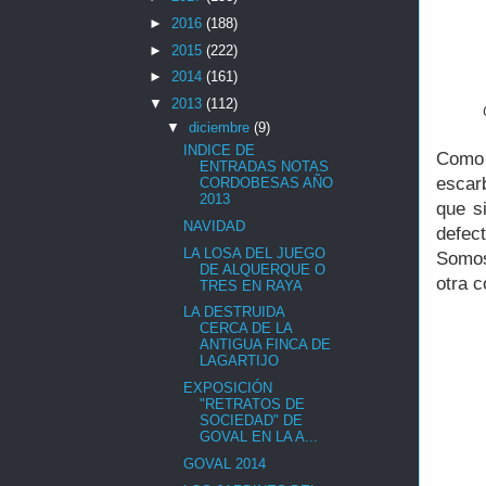
►
2016
(188)
►
2015
(222)
►
2014
(161)
▼
2013
(112)
▼
diciembre
(9)
INDICE DE
Como 
ENTRADAS NOTAS
escarb
CORDOBESAS AÑO
2013
que s
NAVIDAD
defec
LA LOSA DEL JUEGO
Somos
DE ALQUERQUE O
otra c
TRES EN RAYA
LA DESTRUIDA
CERCA DE LA
ANTIGUA FINCA DE
LAGARTIJO
EXPOSICIÓN
"RETRATOS DE
SOCIEDAD" DE
GOVAL EN LA A...
GOVAL 2014