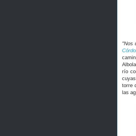
"Nos 
Córdo
camin
Albol
río c
cuyas
torre
las ag