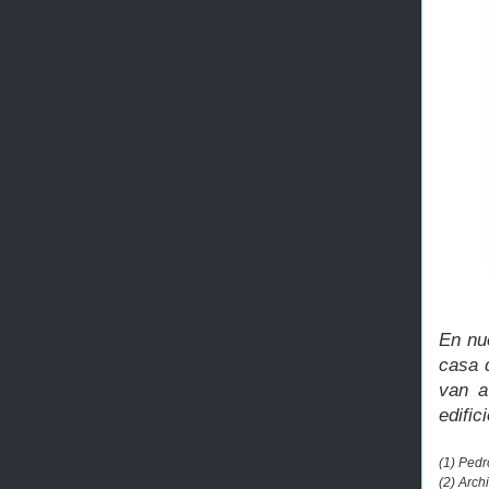
En nu
casa 
van a
edifi
(1) Pedr
(2) Arch