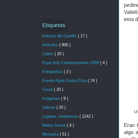
jardi
Vallel
esta d
Etiquetas
Antonio del Castillo
( 17 )
Articulos
( 900 )
Calles
( 20 )
Expo Arte Contemporáneo 2009
( 4 )
Fotografías
( 3 )
Fuente Agria Santa Elisa
( 74 )
Goval
( 20 )
Imágenes
( 9 )
Indices
( 20 )
U
Lugares cordobeses
( 1242 )
Eran 
Mateo Inurria
( 4 )
algo 
Mezquita
( 51 )