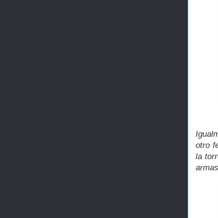
Igual
otro 
la to
armas