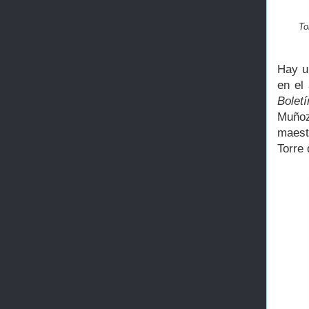
To
Hay u
en el
Bolet
Muñoz
maest
Torre 