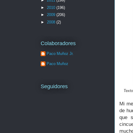
►
2011
(199)
►
2010
(196)
►
2009
(206)
►
2008
(2)
Colaboradores
Paco Muñoz Jr.
Paco Muñoz
Seguidores
Texto
Mi me
de hu
que s
cincu
mucho