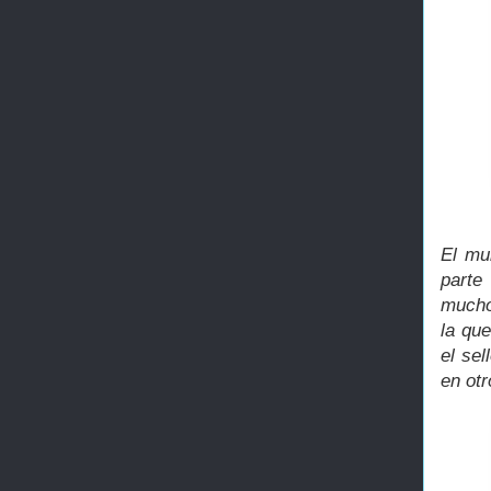
El mu
parte
mucho
la qu
el sel
en otr