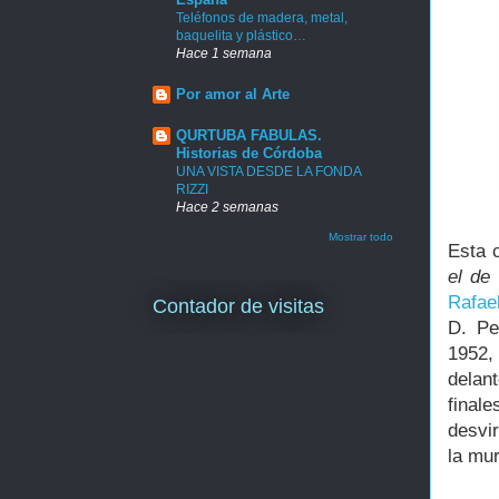
Teléfonos de madera, metal,
baquelita y plástico…
Hace 1 semana
Por amor al Arte
QURTUBA FABULAS.
Historias de Córdoba
UNA VISTA DESDE LA FONDA
RIZZI
Hace 2 semanas
Mostrar todo
Esta 
el de
Rafae
Contador de visitas
D. Pe
1952, 
delan
final
desvir
la mur