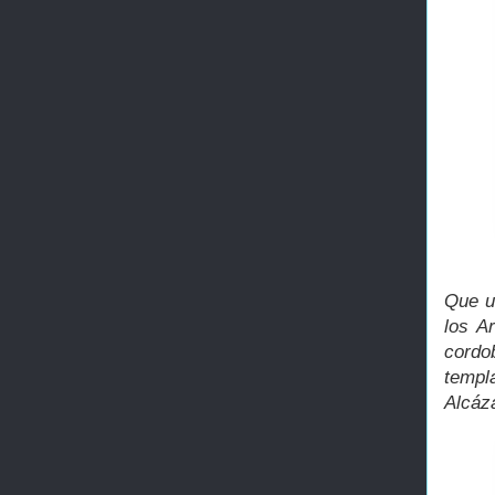
Que ut
los A
cordo
templ
Alcáz