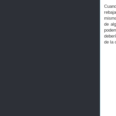
Cuan
rebaj
mismo
de al
podem
deberí
de la 