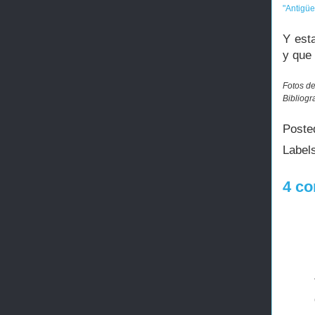
"Antigü
Y est
y que
Fotos de
Bibliogr
Poste
Label
4 co