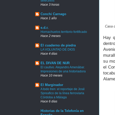
selectivos
Hace 3 horas
Conchi Carnago
Hace 1 año
Casa d
e.d.r.
Hornachuelos territorio fortificado
Hace 2 meses
Hay q
dentro
El cuaderno de piedra
Avenid
LA VOLUNTAD DE DIOS
Hace 4 días
mural
su mo
EL DIVAN DE NUR
el Co
El cautivo. Alejandro Amenábar.
Impresiones de una historiadora
tocab
Hace 10 meses
Alame
El Marginador
A todo tren: el reportaje de José
Spreafico de la línea ferroviaria
Córdoba a Málaga
Hace 6 días
Historias de la Telefonía en
España