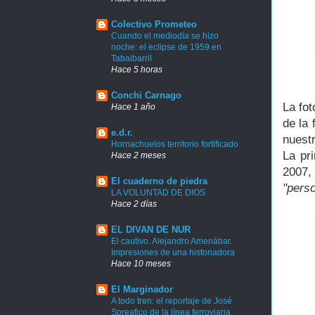
Colectivo Prometeo
Cuando el mediodía se hizo
noche: el eclipse de 1959 en
Tabaibarril
Hace 5 horas
Conchi Carnago
La fot
Hace 1 año
de la 
e.d.r.
nuestr
Hornachuelos territorio fortificado
La pr
Hace 2 meses
2007,
El cuaderno de piedra
"pers
LA VOLUNTAD DE DIOS
Hace 2 días
EL DIVAN DE NUR
El cautivo. Alejandro Amenábar.
Impresiones de una historiadora
Hace 10 meses
El Marginador
A todo tren: el reportaje de José
Spreafico de la línea ferroviaria