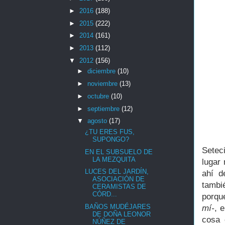
►
2016
(188)
►
2015
(222)
►
2014
(161)
►
2013
(112)
▼
2012
(156)
►
diciembre
(10)
►
noviembre
(13)
►
octubre
(10)
►
septiembre
(12)
▼
agosto
(17)
¿TU ERES FUS,
SUPONGO?
Setec
EN EL SUBSUELO DE
LA MEZQUITA
lugar 
LUCES DEL JARDÍN,
ahí d
ASOCIACIÓN DE
tambi
CERAMISTAS DE
CÓRD...
porqu
BAÑOS MUDÉJARES
mí-
, 
DE DOÑA LEONOR
cosa 
NÚÑEZ DE