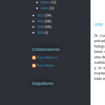
►
febrero
(12)
►
enero
(11)
►
2011
(199)
►
2010
(196)
2009
►
2009
(206)
►
2008
(2)
Si cu
entra
fotog
Colaboradores
tiene
una de
Paco Muñoz Jr.
subid
Paco Muñoz
y lo 
mante
todo e
Seguidores