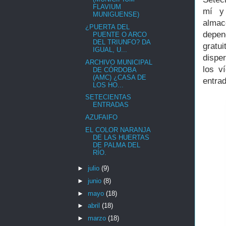
FLAVIUM
mí y
MUNIGUENSE)
alma
¿PUERTA DEL
depen
PUENTE O ARCO
DEL TRIUNFO? DA
gratu
IGUAL, U...
disper
ARCHIVO MUNICIPAL
los v
DE CÓRDOBA
(AMC) ¿CASA DE
entrad
LOS HO...
SETECIENTAS
ENTRADAS
AZUFAIFO
EL COLOR NARANJA
DE LAS HUERTAS
DE PALMA DEL
RÍO.
►
julio
(9)
►
junio
(8)
►
mayo
(18)
►
abril
(18)
►
marzo
(18)