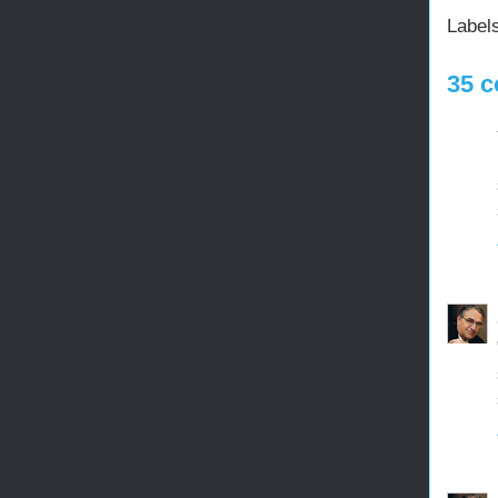
Label
35 c