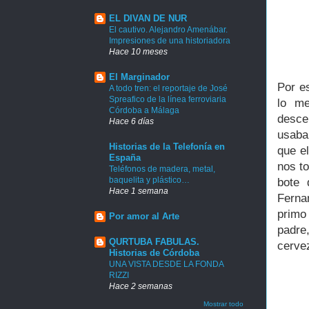
EL DIVAN DE NUR
El cautivo. Alejandro Amenábar.
Impresiones de una historiadora
Hace 10 meses
El Marginador
Por e
A todo tren: el reportaje de José
Spreafico de la línea ferroviaria
lo me
Córdoba a Málaga
desce
Hace 6 días
usaba
Historias de la Telefonía en
que el
España
nos t
Teléfonos de madera, metal,
baquelita y plástico…
bote 
Hace 1 semana
Ferna
primo
Por amor al Arte
padre
QURTUBA FABULAS.
cerve
Historias de Córdoba
UNA VISTA DESDE LA FONDA
RIZZI
Hace 2 semanas
Mostrar todo