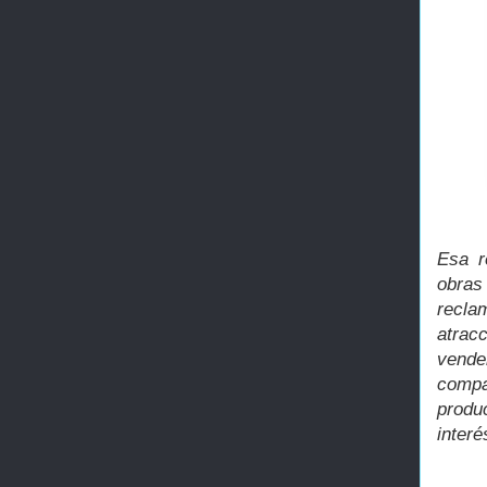
Esa r
obras
recla
atrac
vende
comp
produ
interé