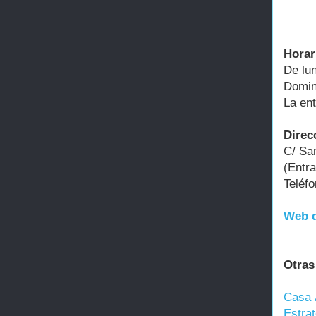
Horar
De lun
Domin
La ent
Direc
C/ Sa
(Entr
Teléf
Web d
Otras
Casa 
Estrat