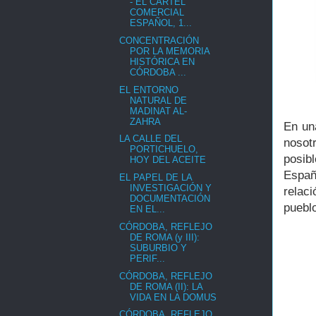
- EL CARTEL
COMERCIAL
ESPAÑOL, 1...
CONCENTRACIÓN
POR LA MEMORIA
HISTÓRICA EN
CÓRDOBA ...
EL ENTORNO
NATURAL DE
MADINAT AL-
ZAHRA
En un
LA CALLE DEL
nosot
PORTICHUELO,
posib
HOY DEL ACEITE
Españ
EL PAPEL DE LA
INVESTIGACIÓN Y
relac
DOCUMENTACIÓN
puebl
EN EL...
CÓRDOBA, REFLEJO
DE ROMA (y III):
SUBURBIO Y
PERIF...
CÓRDOBA, REFLEJO
DE ROMA (II): LA
VIDA EN LA DOMUS
CÓRDOBA, REFLEJO