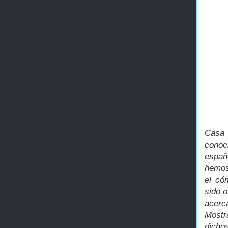
Casa 
conoc
españ
hemos
el có
sido o
acerc
Mostr
dicho