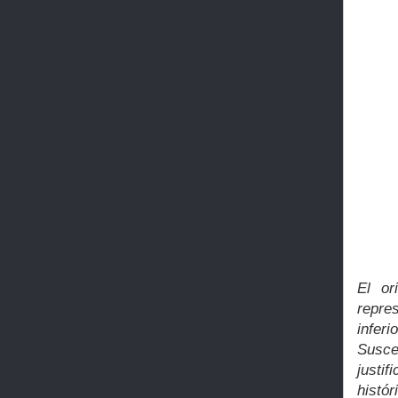
El or
repre
infer
Susce
justi
histór