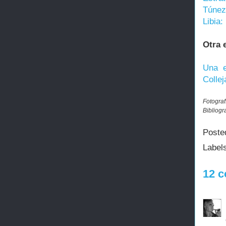
Túnez
Libia:
Otra 
Una e
Collej
Fotograf
Bibliogra
Poste
Label
12 c