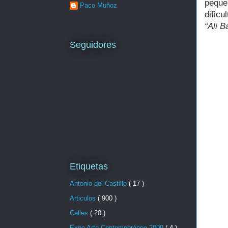
pequ
Paco Muñoz
dific
“Ali B
Seguidores
Etiquetas
Antonio del Castillo
( 17 )
Articulos
( 900 )
Calles
( 20 )
Expo Arte Contemporáneo 2009
( 4 )