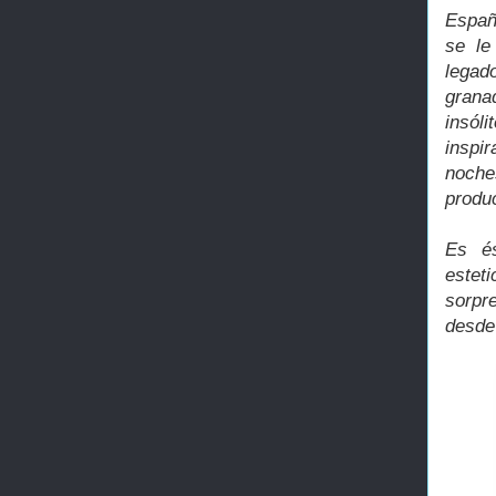
Españ
se le
legad
grana
insól
inspi
noche
produc
Es és
estet
sorpr
desde 