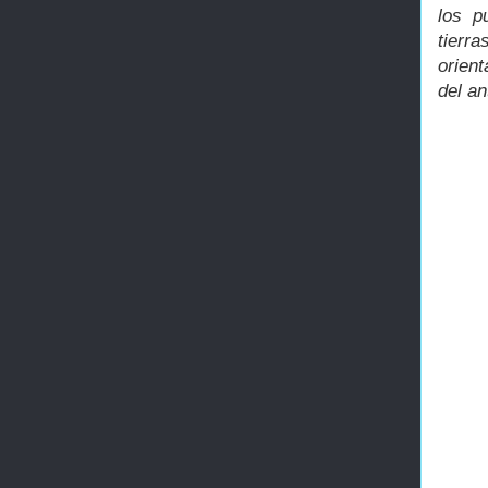
los p
tierr
orien
del an