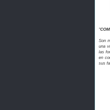
"
COM
Son m
una v
las f
en co
sus fa