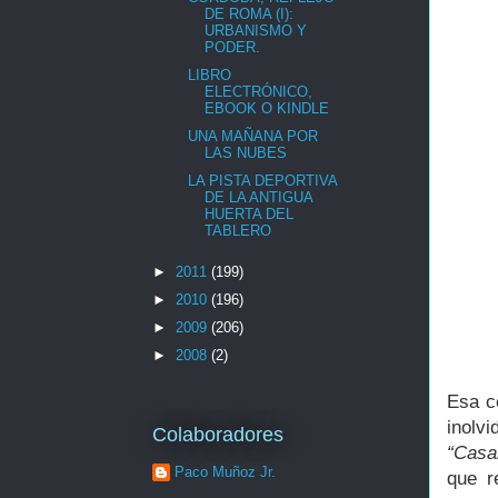
DE ROMA (I):
URBANISMO Y
PODER.
LIBRO
ELECTRÓNICO,
EBOOK O KINDLE
UNA MAÑANA POR
LAS NUBES
LA PISTA DEPORTIVA
DE LA ANTIGUA
HUERTA DEL
TABLERO
►
2011
(199)
►
2010
(196)
►
2009
(206)
►
2008
(2)
Esa c
inolv
Colaboradores
“Casa
Paco Muñoz Jr.
que r