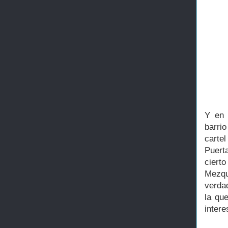
Y en 
barrio
carte
Puert
ciert
Mezqu
verda
la qu
intere