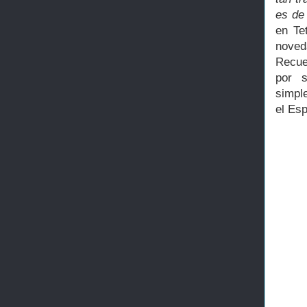
es de
en Te
noved
Recue
por 
simpl
el Esp