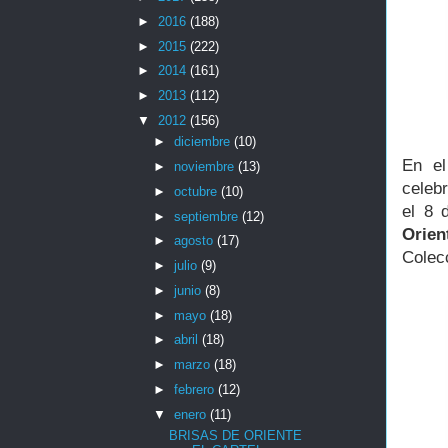
►
2016
(188)
►
2015
(222)
►
2014
(161)
►
2013
(112)
▼
2012
(156)
►
diciembre
(10)
En el
►
noviembre
(13)
celeb
►
octubre
(10)
el 8 
►
septiembre
(12)
Orien
►
agosto
(17)
Colec
►
julio
(9)
►
junio
(8)
►
mayo
(18)
►
abril
(18)
►
marzo
(18)
►
febrero
(12)
▼
enero
(11)
BRISAS DE ORIENTE