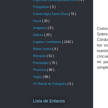
Fotografías
( 3 )
Fuente Agria Santa Elisa
( 74 )
Goval
( 20 )
Imágenes
( 9 )
Como 
Sobre
Indices
( 20 )
Córdo
Lugares cordobeses
( 1242 )
los v
Mateo Inurria
( 4 )
nuest
cincu
Mezquita
( 51 )
mi p
Personajes
( 76 )
simpl
Provincia
( 68 )
Viajes
( 89 )
XV Bienal de Fotografía
( 5 )
Lista de Enlaces