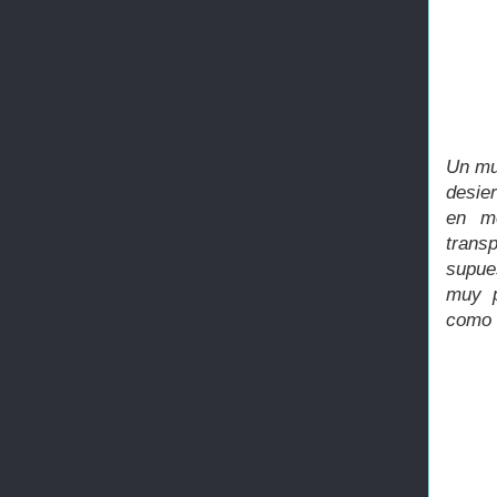
Un mu
desier
en me
trans
supue
muy p
como a