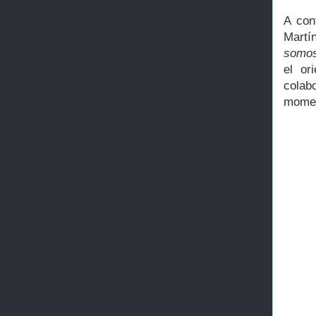
A con
Martí
somos
el or
colab
mome