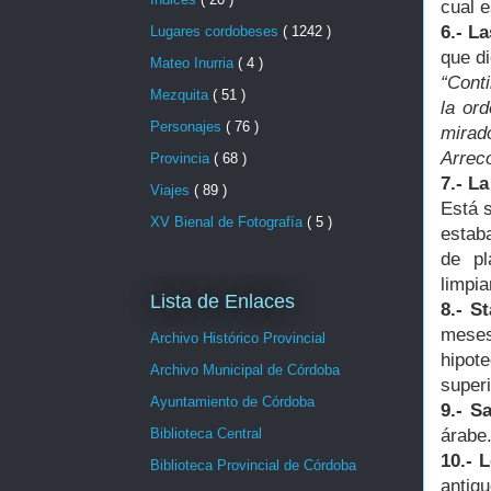
cual e
6.- L
Lugares cordobeses
( 1242 )
que d
Mateo Inurria
( 4 )
“Cont
Mezquita
( 51 )
la or
Personajes
( 76 )
mirad
Arrec
Provincia
( 68 )
7.- L
Viajes
( 89 )
Está s
XV Bienal de Fotografía
( 5 )
estab
de pl
limpia
Lista de Enlaces
8.- S
meses
Archivo Histórico Provincial
hipot
Archivo Municipal de Córdoba
superi
Ayuntamiento de Córdoba
9.- S
árabe
Biblioteca Central
10.- 
Biblioteca Provincial de Córdoba
antig