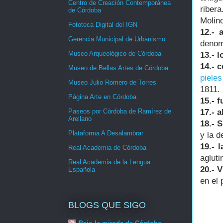
Centro de Creación Contemporánea
ribera
de Córdoba
Molino
Fototeca Digital del IGN
12.- 
Gerencia Municipal de Urbanismo
denom
Museo Arqueológico de Córdoba
13.- l
14.- 
Museo de Bellas Artes de Córdoba
pieles
Museo Julio Romero de Torres
1811.
Página Arte en Córdoba
15.- 
17.- 
Paseos por Córdoba de Ramírez de
Arellano
18.- S
Plataforma A Desalambrar
y la d
19.- 
Real Academia de Córdoba
agluti
Real Academia de la Lengua
20.- V
Española
en el
BLOGS QUE SIGO