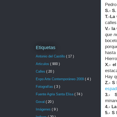
Pedro 
S.- S.
T.-La
calles
V.- la
que n
bocet
porque
Etiquetas
hasta
Antonio del Castillo
( 17 )
Hierro
Articulos
( 900 )
X.- e
estaca
Calles
( 20 )
Hay qu
Expo Arte Contemporáneo 2009
( 4 )
Z.- S
Fotografías
( 3 )
espad
3.- 
Fuente Agria Santa Elisa
( 74 )
minare
Goval
( 20 )
4.- L
Imágenes
( 9 )
5.- S
Indices
( 20 )