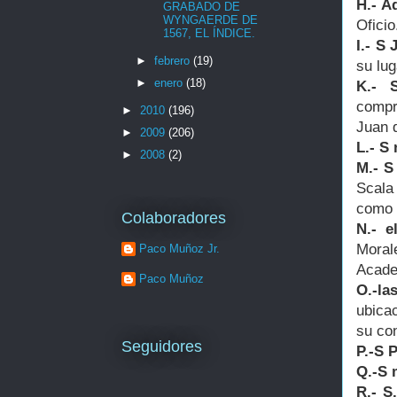
H.- A
GRABADO DE
WYNGAERDE DE
Oficio
1567, EL ÍNDICE.
I.- S
►
febrero
(19)
su lug
►
enero
(18)
K.- 
compr
►
2010
(196)
Juan d
►
2009
(206)
L.- S 
►
2008
(2)
M.- 
Scala
como 
Colaboradores
N.- e
Moral
Paco Muñoz Jr.
Acade
Paco Muñoz
O.-la
ubica
su con
Seguidores
P.-S 
Q.-S 
R.- S