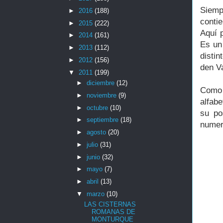
Siemp
►
2016
(188)
conti
►
2015
(222)
Aquí p
►
2014
(161)
Es un 
►
2013
(112)
disti
►
2012
(156)
den V
▼
2011
(199)
►
diciembre
(12)
Como 
►
noviembre
(9)
alfabe
►
octubre
(10)
su po
►
septiembre
(18)
numera
►
agosto
(20)
►
julio
(31)
►
junio
(32)
►
mayo
(7)
►
abril
(13)
▼
marzo
(10)
LAS CISTERNAS
ROMANAS DE
MONTURQUE