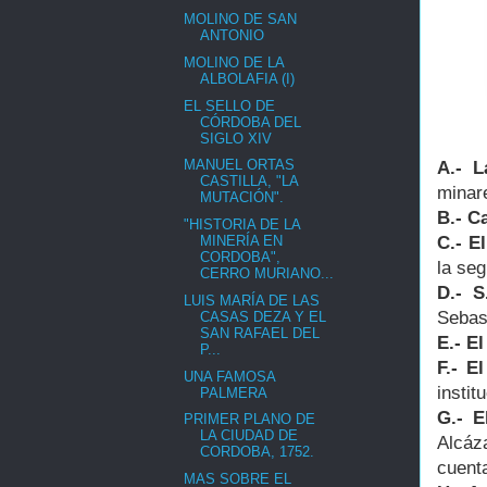
MOLINO DE SAN
ANTONIO
MOLINO DE LA
ALBOLAFIA (I)
EL SELLO DE
CÓRDOBA DEL
SIGLO XIV
MANUEL ORTAS
A.- L
CASTILLA, "LA
minar
MUTACIÓN".
B.- C
"HISTORIA DE LA
C.- E
MINERÍA EN
CORDOBA",
la se
CERRO MURIANO...
D.- S
LUIS MARÍA DE LAS
Sebast
CASAS DEZA Y EL
SAN RAFAEL DEL
E.- El
P...
F.- E
UNA FAMOSA
instit
PALMERA
G.- E
PRIMER PLANO DE
LA CIUDAD DE
Alcáza
CORDOBA, 1752.
cuenta
MAS SOBRE EL