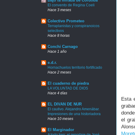
Bajo la mirada de Córdoba
El convento de Regina Coeli
Hace 3 meses
Colectivo Prometeo
Terraplanistas y conspiranoicos
selectivos
Hace 8 horas
Conchi Carnago
Hace 1 año
e.d.r.
Hornachuelos territorio fortificado
Hace 2 meses
El cuaderno de piedra
LA VOLUNTAD DE DIOS
Hace 4 días
Esta e
EL DIVAN DE NUR
graba
El cautivo. Alejandro Amenábar.
donde 
Impresiones de una historiadora
Hace 10 meses
el gra
Alons
El Marginador
Moret
A todo tren: el reportaje de José