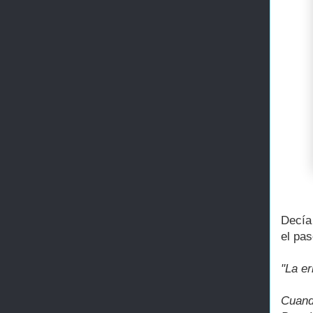
Decía
el pa
"La e
Cuand