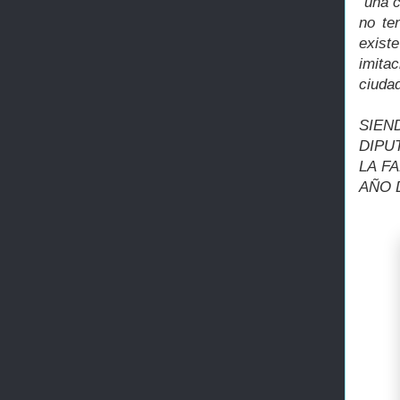
"una c
no te
existe
imita
ciudad
SIE
DIPU
LA F
AÑO 