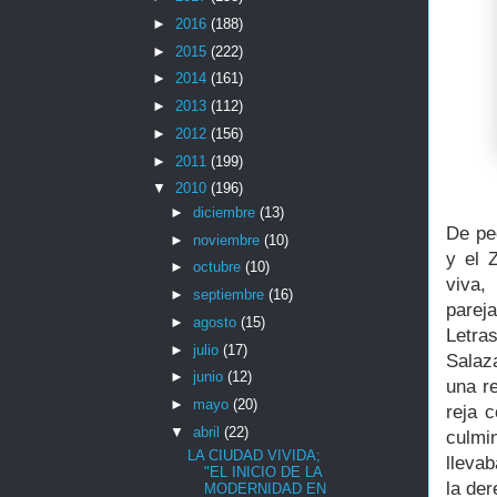
►
2016
(188)
►
2015
(222)
►
2014
(161)
►
2013
(112)
►
2012
(156)
►
2011
(199)
▼
2010
(196)
►
diciembre
(13)
De pe
►
noviembre
(10)
y el 
►
octubre
(10)
viva,
►
septiembre
(16)
parej
►
agosto
(15)
Letra
►
julio
(17)
Salaz
►
junio
(12)
una re
►
mayo
(20)
reja c
▼
abril
(22)
culmi
LA CIUDAD VIVIDA;
llevab
"EL INICIO DE LA
la de
MODERNIDAD EN