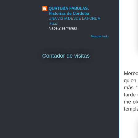
QURTUBA FABULAS.
Historias de Córdoba
UNA VISTA DESDE LA FONDA
RIZZI
Hace 2 semanas
Mostrar todo
Contador de visitas
Merec
quien
más
“
tarde 
me olv
templ