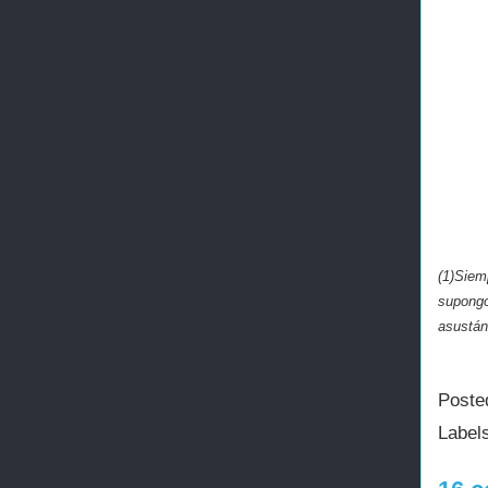
(1)Siem
supongo
asustán
Poste
Label