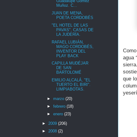
Guadalupe Gómez
Muñoz. C...
JUAN DE MENA,
POETA CORDOBÉS
"EL HOTEL DE LAS
PAVAS", CASAS DE
LA JUDERÍA.
RAFAEL LUBIÁN,
MAGO CORDOBÉS,
Como d
INVENTOR DEL
PLAY BACK
agua
CAPILLA MUDÉJAR
sierr
DE SAN
sostie
BARTOLOMÉ
que l
EMILIO ALCALÁ, "EL
TUERTO EL BIRI".
colum
LIMPIABOTAS.
yeserí
►
marzo
(20)
►
febrero
(18)
►
enero
(23)
►
2009
(206)
►
2008
(2)