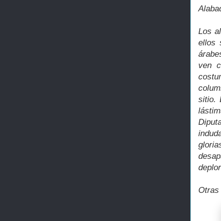
Alaba
Los a
ellos
árabe
ven c
costu
column
sitio
lásti
Diput
indud
glori
desap
deplo
Otras 