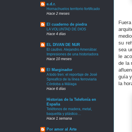
e.d.r.
Hornachuelos territorio fortificado
Hace 2 meses
Fuera
El cuaderno de piedra
arquit
LA VOLUNTAD DE DIOS
Hace 4 días
medioc
su re
EL DIVAN DE NUR
sea u
El cautivo. Alejandro Amenábar.
Impresiones de una historiadora
le aco
Hace 10 meses
de la
aflue
El Marginador
A todo tren: el reportaje de José
guía 
Spreafico de la línea ferroviaria
la ho
Córdoba a Málaga
Hace 6 días
Historias de la Telefonía en
España
Teléfonos de madera, metal,
baquelita y plástico…
Hace 1 semana
Por amor al Arte