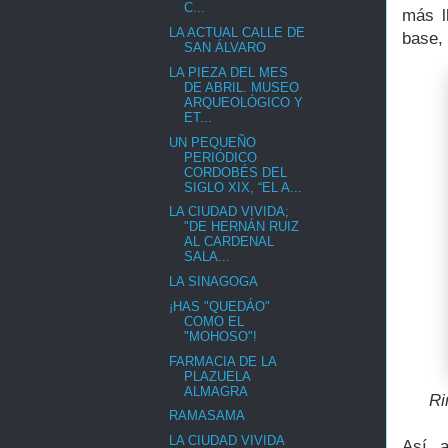
C...
más l
LA ACTUAL CALLE DE
base,
SAN ÁLVARO
LA PIEZA DEL MES
DE ABRIL. MUSEO
ARQUEOLÓGICO Y
ET...
UN PEQUEÑO
PERIÓDICO
CORDOBÉS DEL
SIGLO XIX, “EL A...
LA CIUDAD VIVIDA;
"DE HERNÁN RUIZ
AL CARDENAL
SALA...
LA SINAGOGA
¡HAS "QUEDÁO"
COMO EL
"MOHOSO"!
FARMACIA DE LA
PLAZUELA
ALMAGRA
Ri
RAMASAMA
LA CIUDAD VIVIDA
Así, 