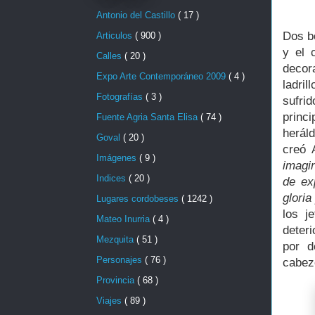
Antonio del Castillo
( 17 )
Dos b
Articulos
( 900 )
y el 
Calles
( 20 )
decor
Expo Arte Contemporáneo 2009
( 4 )
ladri
Fotografías
( 3 )
sufri
princ
Fuente Agria Santa Elisa
( 74 )
herál
Goval
( 20 )
creó 
Imágenes
( 9 )
imagi
Indices
( 20 )
de ex
gloria
Lugares cordobeses
( 1242 )
los j
Mateo Inurria
( 4 )
deter
Mezquita
( 51 )
por d
Personajes
( 76 )
cabez
Provincia
( 68 )
Viajes
( 89 )