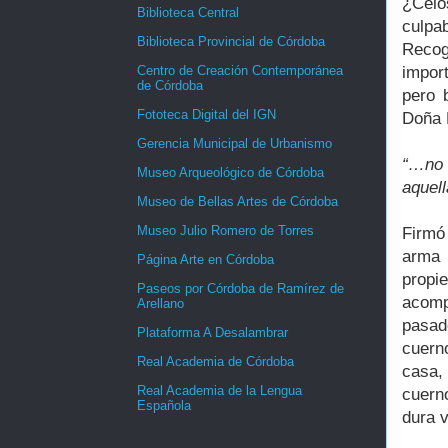
¿Celo
Biblioteca Central
culpa
Biblioteca Provincial de Córdoba
Recog
impor
Centro de Creación Contemporánea
de Córdoba
pero 
Fototeca Digital del IGN
Doña 
Gerencia Municipal de Urbanismo
“…no 
Museo Arqueológico de Córdoba
aquel
Museo de Bellas Artes de Córdoba
Museo Julio Romero de Torres
Firmó 
arma 
Página Arte en Córdoba
propi
Paseos por Córdoba de Ramírez de
acomp
Arellano
pasado
Plataforma A Desalambrar
cuern
Real Academia de Córdoba
casa,
Real Academia de la Lengua
cuern
Española
dura v