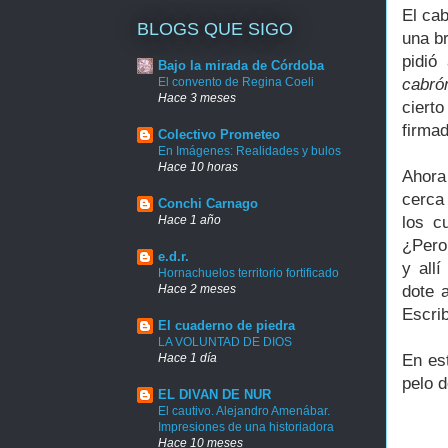
El ca
BLOGS QUE SIGO
una br
pidió
Bajo la mirada de Córdoba
El convento de Regina Coeli
cabró
Hace 3 meses
ciert
firmad
Colectivo Prometeo
En Imágenes: Realidades y bulos
Hace 10 horas
Ahora
cerca 
Conchi Carnago
Hace 1 año
los c
¿Pero
e.d.r.
y all
Hornachuelos territorio fortificado
Hace 2 meses
dote 
Escrib
El cuaderno de piedra
LA VOLUNTAD DE DIOS
Hace 1 día
En es
pelo 
EL DIVAN DE NUR
El cautivo. Alejandro Amenábar.
Impresiones de una historiadora
Hace 10 meses