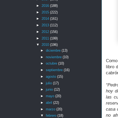
►
2016
(188)
►
2015
(222)
►
2014
(161)
►
2013
(112)
►
2012
(156)
►
2011
(199)
▼
2010
(196)
►
diciembre
(13)
►
noviembre
(10)
Como 
►
octubre
(10)
libro 
►
septiembre
(16)
cabró
►
agosto
(15)
►
julio
(17)
“Pedr
►
junio
(12)
hoy d
►
mayo
(20)
las c
►
abril
(22)
reser
casa 
►
marzo
(20)
no af
▼
febrero
(18)