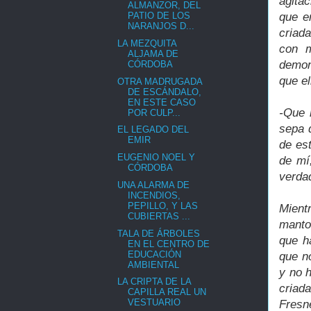
agita
ALMANZOR, DEL
que e
PATIO DE LOS
NARANJOS D...
criad
LA MEZQUITA
con m
ALJAMA DE
demon
CÓRDOBA
que el
OTRA MADRUGADA
DE ESCÁNDALO,
EN ESTE CASO
-Que 
POR CULP...
sepa 
EL LEGADO DEL
EMIR
de es
EUGENIO NOEL Y
de mí
CÓRDOBA
verda
UNA ALARMA DE
INCENDIOS,
PEPILLO, Y LAS
Mient
CUBIERTAS ...
manto
TALA DE ÁRBOLES
que h
EN EL CENTRO DE
EDUCACIÓN
que n
AMBIENTAL
y no 
LA CRIPTA DE LA
criad
CAPILLA REAL UN
VESTUARIO
Fresne