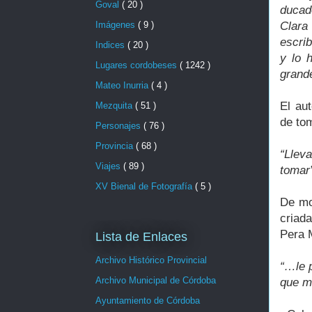
Goval
( 20 )
ducad
Clara
Imágenes
( 9 )
escri
Indices
( 20 )
y lo 
Lugares cordobeses
( 1242 )
grand
Mateo Inurria
( 4 )
El au
Mezquita
( 51 )
de tom
Personajes
( 76 )
Provincia
( 68 )
“Llev
Viajes
( 89 )
tomar
XV Bienal de Fotografía
( 5 )
De mo
criada
Pera 
Lista de Enlaces
Archivo Histórico Provincial
“…le 
Archivo Municipal de Córdoba
que m
Ayuntamiento de Córdoba