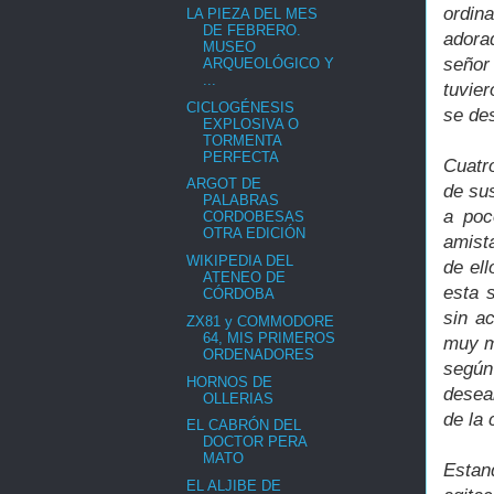
ordin
LA PIEZA DEL MES
DE FEBRERO.
adora
MUSEO
señor
ARQUEOLÓGICO Y
...
tuvier
CICLOGÉNESIS
se des
EXPLOSIVA O
TORMENTA
PERFECTA
Cuatr
ARGOT DE
de su
PALABRAS
a poc
CORDOBESAS
OTRA EDICIÓN
amist
WIKIPEDIA DEL
de ell
ATENEO DE
esta 
CÓRDOBA
sin a
ZX81 y COMMODORE
64, MIS PRIMEROS
muy ma
ORDENADORES
según
HORNOS DE
deseab
OLLERIAS
de la 
EL CABRÓN DEL
DOCTOR PERA
MATO
Estan
EL ALJIBE DE