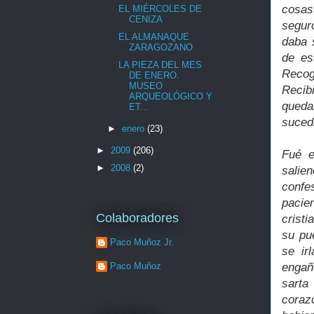
cosas
EL MIÉRCOLES DE
CENIZA
segur
EL ALMANAQUE
daba 
ZARAGOZANO
de es
LA PIEZA DEL MES
Recog
DE ENERO.
MUSEO
Recib
ARQUEOLÓGICO Y
queda
ET...
suced
►
enero
(23)
►
2009
(206)
Fué e
►
2008
(2)
salie
confe
pacie
Colaboradores
crist
su pu
Paco Muñoz Jr.
se ir
Paco Muñoz
engañó
sarta
coraz