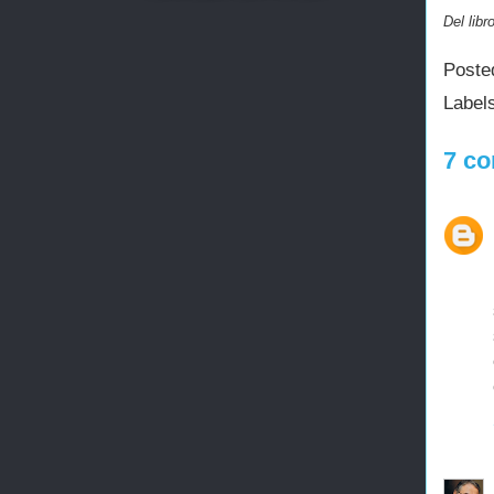
Del lib
Poste
Label
7 co