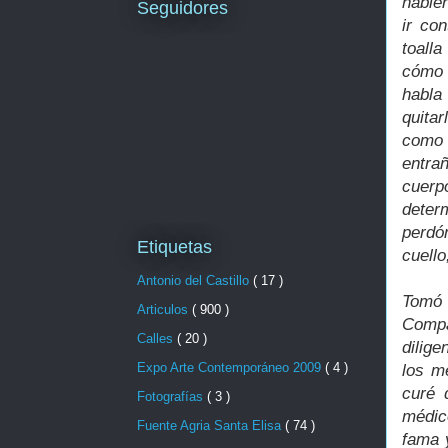
habie
Seguidores
ir co
toall
cómo 
habla
quita
como 
entra
cuerp
deter
perdó
Etiquetas
cuello
Antonio del Castillo
( 17 )
Tomó 
Articulos
( 900 )
Compa
Calles
( 20 )
dilige
Expo Arte Contemporáneo 2009
( 4 )
los m
curé 
Fotografías
( 3 )
médico
Fuente Agria Santa Elisa
( 74 )
fama 