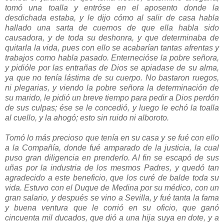
tomó una toalla y entróse en el aposento donde la
desdichada estaba, y le dijo cómo al salir de casa habla
hallado una sarta de cuernos de que ella habla sido
causadora, y de toda su deshonra, y que determinaba de
quitarla la vida, pues con ello se acabarían tantas afrentas y
trabajos como habla pasado. Enternecióse la pobre señora,
y pidióle por las entrañas de Dios se apiadase de su alma,
ya que no tenía lástima de su cuerpo. No bastaron ruegos,
ni plegarias, y viendo la pobre señora la determinación de
su marido, le pidió un breve tiempo para pedir a Dios perdón
de sus culpas; ése se le concedió, y luego le echó la toalla
al cuello, y la ahogó; esto sin ruido ni alboroto.
Tomó lo más precioso que tenía en su casa y se fué con ello
a la Compañía, donde fué amparado de la justicia, la cual
puso gran diligencia en prenderlo. Al
fin se escapó de sus
uñas por la industria de los mesmos Padres, y quedó tan
agradecido a este beneficio, que los curé de balde toda su
vida. Estuvo con el Duque de Medina por su médico, con un
gran salario, y después se vino a Sevilla, y fué tanta la fama
y buena ventura que le corrió en su oficio, que ganó
cincuenta mil ducados, que dió a una hija suya en dote, y a