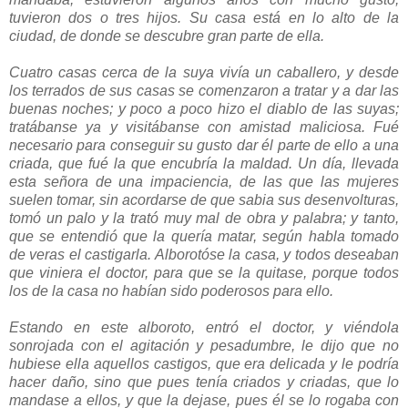
tuvieron dos o tres hijos. Su casa está en lo alto de la
ciudad, de donde se descubre gran parte de ella.
Cuatro casas cerca de la suya vivía un caballero, y desde
los terrados de sus casas se comenzaron a tratar y a dar las
buenas noches; y poco a poco hizo el diablo de las suyas;
tratábanse ya y visitábanse con amistad maliciosa. Fué
necesario para conseguir su gusto dar él parte de ello a una
criada, que fué la que encubría la maldad. Un día, llevada
esta señora de una impaciencia, de las que las mujeres
suelen tomar, sin acordarse de que sabia sus desenvolturas,
tomó un palo y la trató muy mal de obra y palabra; y tanto,
que se entendió que la quería matar, según habla tomado
de veras el castigarla. Alborotóse la casa, y todos deseaban
que viniera el doctor, para que se la quitase, porque todos
los de la casa no habían sido poderosos para ello.
Estando en este alboroto, entró el doctor, y viéndola
sonrojada con el agitación y pesadumbre, le dijo que no
hubiese ella aquellos castigos, que era delicada y le podría
hacer daño, sino que pues tenía criados y criadas, que lo
mandase a ellos, y que la dejase, pues él se lo rogaba con