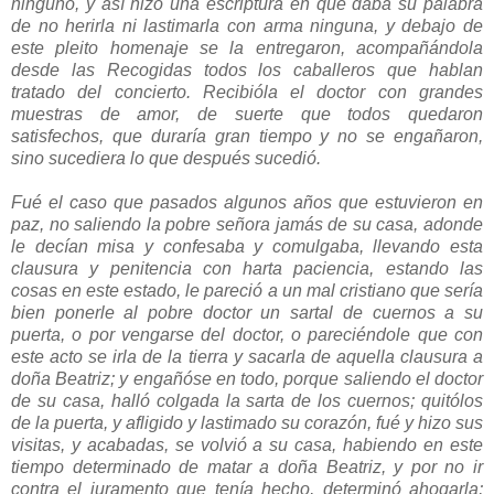
ninguno, y así hizo una escriptura en que daba su palabra
de no herirla ni lastimarla con arma ninguna, y debajo de
este pleito homenaje se la entregaron, acompañándola
desde las Recogidas todos los caballeros que hablan
tratado del concierto. Recibióla el doctor con grandes
muestras de amor, de suerte que todos quedaron
satisfechos, que duraría gran tiempo y no se engañaron,
sino sucediera lo que después sucedió.
Fué el caso que pasados algunos años que estuvieron en
paz, no saliendo la pobre señora jamás de su casa, adonde
le decían misa y confesaba y comulgaba, llevando esta
clausura y penitencia con harta paciencia, estando las
cosas en este estado, le pareció a un mal cristiano que sería
bien ponerle al pobre doctor un sartal de cuernos a su
puerta, o por vengarse del doctor, o pareciéndole que con
este acto se irla de la tierra y sacarla de aquella clausura a
doña Beatriz; y engañóse en todo, porque saliendo el doctor
de su casa, halló colgada la sarta de los cuernos; quitólos
de la puerta, y afligido y lastimado su corazón, fué y hizo sus
visitas, y acabadas, se volvió a su casa, habiendo en este
tiempo determinado de matar a doña Beatriz, y por no ir
contra el juramento que tenía hecho, determinó ahogarla;