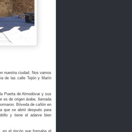
 en nuestra ciudad. Nos vamos
ia de las calle Tejón y Marín
e la Puerta de Almodóvar y sus
ue es de origen árabe, llamada
reformaron. Bóveda de cañón en
ta que se abrió después para
drillo y tiene el adarve bien
 en el rincón que formaba el