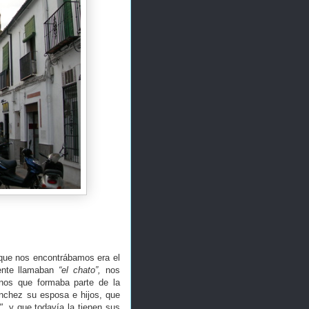
 que nos encontrábamos era el
ente llamaban
“el chato”,
nos
nos que formaba parte de la
nchez su esposa e hijos, que
",
y que todavía la tienen sus