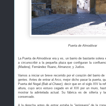
Puerta de Almodóvar
La Puerta de Almodóvar era y es, un barrio de bastante solera
a circunscribir a la pequeña plaza que configuran la confluenc
(Madera),
Fernández Ruano, Almanzor, y Judíos.
Vamos a iniciar un breve recorrido por el corazón del barrio d
gentes. Antes de entrar al Arco, mejor dicho pasar la puerta, q
Puerta del Nogal
(Bab al-Chawz),
decir que en el siglo XIV la 
altura, cuyo arco estuvo cegado en el XIX por un muro, has
mostrar la adintelada actual. Su fábrica es de sillería y la
conservado.
A la derecha antes de entrar estaba la
"jeringuera"
de la zona,