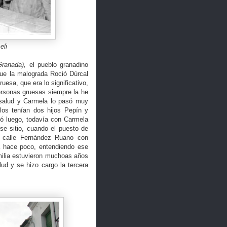
eli
Granada),
el pueblo granadino
que la malograda Roció Dúrcal
esa, que era lo significativo,
ersonas gruesas siempre la he
a salud y Carmela lo pasó muy
los tenían dos hijos Pepín y
só luego, todavía con Carmela
se sitio, cuando el puesto de
a calle Fernández Ruano con
a hace poco, entendiendo ese
milia estuvieron muchoas años
ud y se hizo cargo la tercera