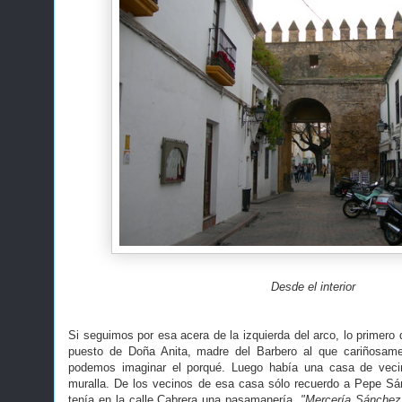
Desde el interior
Si seguimos por esa acera de la izquierda del arco, lo primero
puesto de Doña Anita, madre del Barbero al que cariñosam
podemos imaginar el porqué. Luego había una casa de veci
muralla. De los vecinos de esa casa sólo recuerdo a Pepe Sá
tenía en la calle Cabrera una pasamanería,
"Mercería Sánchez