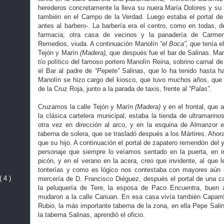
herederos concretamente la lleva su nuera María Dolores y su h
también en el Campo de la Verdad. Luego estaba el portal de
antes al barbero-. La barbería era el centro, como en todas, de
farmacia; otra casa de vecinos y la panadería de Carmen
Remedios, viuda. A continuación Manolín
“el Boca”, que
tenía el
Tejón y Marín
(Madera),
que después fue el bar de Salinas. Mano
tío político del famoso portero Manolín Reina, sobrino carnal de
el Bar al padre de
“Pepete”
Salinas, que lo ha tenido hasta 
Manolín se hizo cargo del kiosco, que tuvo muchos años, que h
de la Cruz Roja, junto a la parada de taxis, frente al
“Palas”.
Cruzamos la calle Tejón y Marín
(Madera)
y en el frontal, que a
la clásica cartelera municipal, estaba la tienda de ultramarin
otra vez en dirección al arco, y en la esquina de Almanzor 
taberna de solera, que se trasladó después a los Mártires. Ahora
que su hijo. A continuación el portal de zapatero remendón del
personaje que siempre lo veíamos sentado en la puerta, en i
picón, y en el verano en la acera, creo que invidente, al que
tonterías y como es lógico nos contestaba con mayores aún q
( 4 )
mercería de D. Francisco Diéguez, después el portal de una 
la peluquería de Tere, la esposa de Paco Encuentra, buen a
mudaron a la calle Cariuan. En esa casa vivía también Capar
Rubio, la más importante taberna de la zona, en ella Pepe Salin
la taberna Salinas, aprendió el oficio.