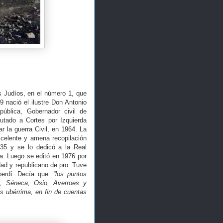
s Judíos, en el número 1, que
9 nació el ilustre Don Antonio
epública, Gobernador civil de
utado a Cortes por Izquierda
r la guerra Civil, en 1964. La
celente y amena recopilación
1935 y se lo dedicó a la Real
a. Luego se editó en 1976 por
ad y republicano de pro. Tuve
 perdí. Decía que:
“los puntos
n, Séneca, Osio, Averroes y
s ubérrima, en fin de cuentas