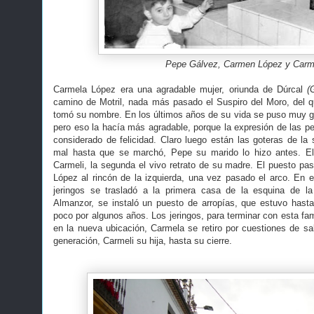
Pepe Gálvez, Carmen López y Carm
Carmela López era una agradable mujer, oriunda de Dúrcal
(
camino de Motril, nada más pasado el Suspiro del Moro, del 
tomó su nombre. En los últimos años de su vida se puso muy gru
pero eso la hacía más agradable, porque la expresión de las p
considerado de felicidad. Claro luego están las goteras de l
mal hasta que se marchó, Pepe su marido lo hizo antes. El
Carmeli, la segunda el vivo retrato de su madre. El puesto pa
López al rincón de la izquierda, una vez pasado el arco. En e
jeringos se trasladó a la primera casa de la esquina de l
Almanzor, se instaló un puesto de arropías, que estuvo hast
poco por algunos años. Los jeringos, para terminar con esta fa
en la nueva ubicación, Carmela se retiro por cuestiones de sal
generación, Carmeli su hija, hasta su cierre.