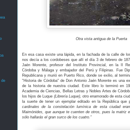
nea
o
Otra vista antigua de la Puerta
En esa casa existe una lápida, en la fachada de la calle de lo
ba
nos decía a los cordobeses que allí el día 3 de febrero de 187
Jaén Morente, profesor del Instituto Provincial, en la II R
Córdoba y Málaga y embajador del Perú y Filipinas. Fue Dip
Republicana y murió en Puerto Rico, donde se exilio, al termina
 de
"Historia de Córdoba" de Don Antonio Jaén Morente es una ex
de la historia de nuestra ciudad. Este libro lo terminó en 
Academia de Ciencias, Bellas Letras y Nobles Artes de Córdob
los hijos de Luque
(Librería Luque),
otro enamorado de esta ciud
la suerte de tener un ejemplar editado en la República que
cardinales de la constelación lumínica de esta ciudad era
Maimónides, que aunque te cuenten de otros, pues la matriz e
sólo hallarás el gran surco de los cuatro.”