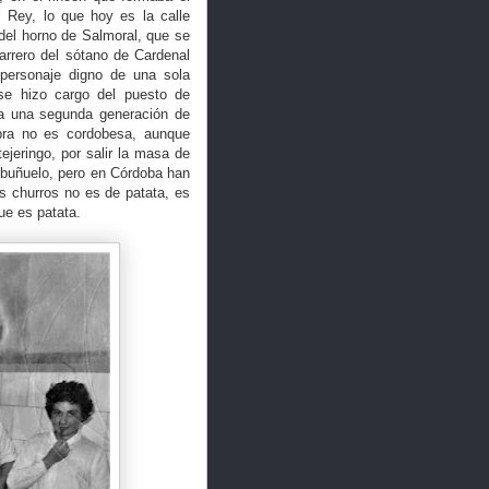
l Rey, lo que hoy es la calle
el horno de Salmoral, que se
arrero del sótano de Cardenal
personaje digno de una sola
se hizo cargo del puesto de
 a una segunda generación de
abra no es cordobesa, aunque
jeringo, por salir la masa de
n buñuelo, pero en Córdoba han
os churros no es de patata, es
ue es patata.