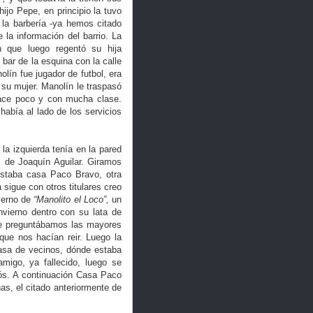
ijo Pepe, en principio la tuvo
 la barbería -ya hemos citado
 la información del barrio. La
 que luego regentó su hija
 bar de la esquina con la calle
lín fue jugador de futbol, era
 su mujer. Manolín le traspasó
hace poco y con mucha clase.
abía al lado de los servicios
 la izquierda tenía en la pared
os de Joaquín Aguilar. Giramos
estaba casa Paco Bravo, otra
 sigue con otros titulares creo
 yerno de
“Manolito el Loco”,
un
nvierno dentro con su lata de
 le preguntábamos las mayores
ue nos hacían reir. Luego la
casa de vecinos, dónde estaba
migo, ya fallecido, luego se
rós. A continuación Casa Paco
as, el citado anteriormente de