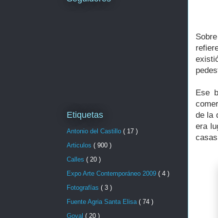
Sobre
refie
existi
pedest
Ese b
comer
Etiquetas
de la 
era l
Antonio del Castillo
( 17 )
casas
Articulos
( 900 )
Calles
( 20 )
Expo Arte Contemporáneo 2009
( 4 )
Fotografías
( 3 )
Fuente Agria Santa Elisa
( 74 )
Goval
( 20 )