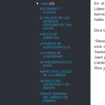
En el
▼
enero
(23)
López
ALEJANDRO Y
CLAUDIA
barro
EL PALACIO DE LOS
habla
VENEGAS,
ORATORIO DE SAN
FELIPE ...
Dice l
PUESTO DE
ARROPIAS
“Rein
LA PUERTA DE
esta 
ALMODOVAR (y II)
Santia
LA PUERTA DE
ALMODÓVAR
Jaen 
Cárde
UN ASESINATO EN EL
BAÑO
Rios y
MAPAS EN EL SUELO
DE LA JUDERÍA
UN BIGOTUDO
SACRISTÁN Y UN
OBISPO
PUENTE ROMANO
DEL ARROYO DE
LINARES