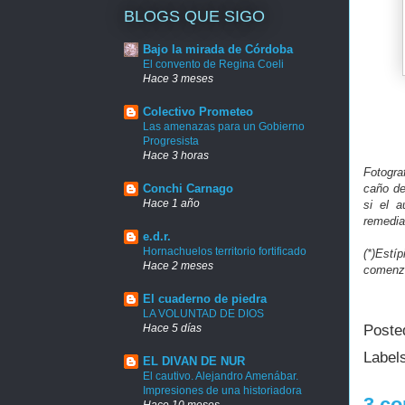
BLOGS QUE SIGO
Bajo la mirada de Córdoba
El convento de Regina Coeli
Hace 3 meses
Colectivo Prometeo
Las amenazas para un Gobierno
Progresista
Hace 3 horas
Fotogra
caño de
Conchi Carnago
Hace 1 año
si el a
remedia
e.d.r.
Hornachuelos territorio fortificado
(*)Estí
Hace 2 meses
comenzó
El cuaderno de piedra
LA VOLUNTAD DE DIOS
Hace 5 días
Poste
Label
EL DIVAN DE NUR
El cautivo. Alejandro Amenábar.
Impresiones de una historiadora
3 co
Hace 10 meses