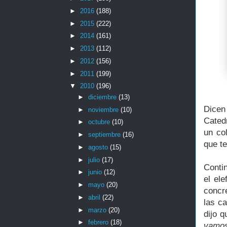
►
2016
(188)
►
2015
(222)
►
2014
(161)
►
2013
(112)
►
2012
(156)
►
2011
(199)
▼
2010
(196)
►
diciembre
(13)
Dicen
►
noviembre
(10)
Cated
►
octubre
(10)
un col
►
septiembre
(16)
que t
►
agosto
(15)
►
julio
(17)
Conti
►
junio
(12)
el el
►
mayo
(20)
concr
►
abril
(22)
las ca
►
marzo
(20)
dijo q
►
febrero
(18)
vamos