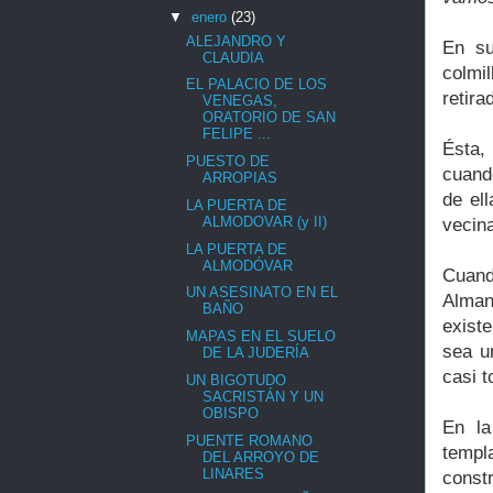
▼
enero
(23)
ALEJANDRO Y
En s
CLAUDIA
colmi
EL PALACIO DE LOS
retira
VENEGAS,
ORATORIO DE SAN
FELIPE ...
Ésta,
PUESTO DE
cuand
ARROPIAS
de el
LA PUERTA DE
ALMODOVAR (y II)
vecina
LA PUERTA DE
ALMODÓVAR
Cuand
UN ASESINATO EN EL
Alman
BAÑO
exist
MAPAS EN EL SUELO
sea u
DE LA JUDERÍA
casi t
UN BIGOTUDO
SACRISTÁN Y UN
OBISPO
En la
PUENTE ROMANO
templ
DEL ARROYO DE
LINARES
const