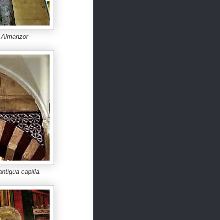
e Almanzor
antigua capilla
.