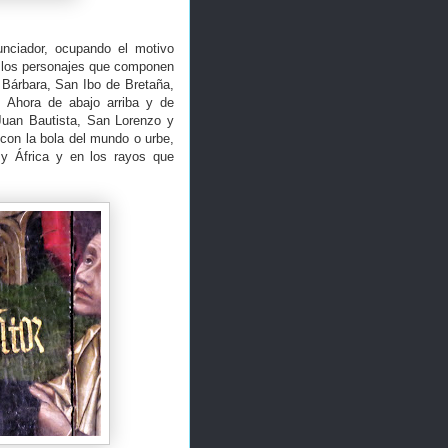
unciador, ocupando el motivo
de los personajes que componen
a Bárbara, San Ibo de Bretaña,
 Ahora de abajo arriba y de
Juan Bautista, San Lorenzo y
con la bola del mundo o urbe,
 y África y en los rayos que