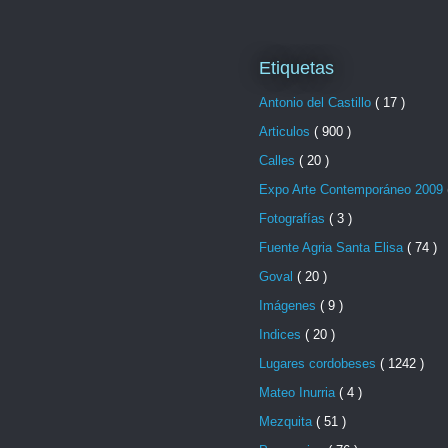
Etiquetas
Antonio del Castillo
( 17 )
Articulos
( 900 )
Calles
( 20 )
Expo Arte Contemporáneo 2009
Fotografías
( 3 )
Fuente Agria Santa Elisa
( 74 )
Goval
( 20 )
Imágenes
( 9 )
Indices
( 20 )
Lugares cordobeses
( 1242 )
Mateo Inurria
( 4 )
Mezquita
( 51 )