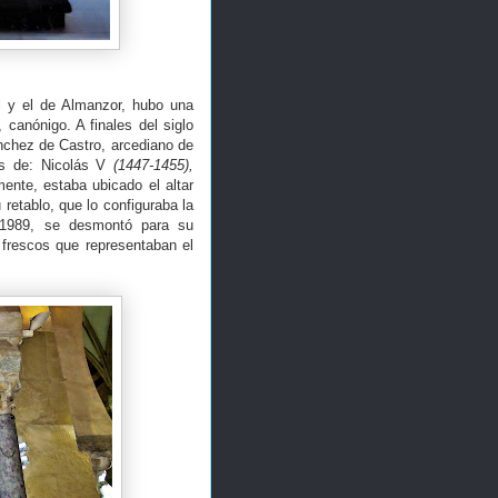
l y el de Almanzor, hubo una
canónigo. A finales del siglo
nchez de Castro, arcediano de
os de: Nicolás V
(1447-1455),
mente, estaba ubicado el altar
retablo, que lo configuraba la
n 1989, se desmontó para su
 frescos que representaban el