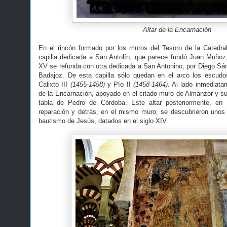
Altar de la Encarnación
En el rincón formado por los muros del Tesoro de la Catedra
capilla dedicada a San Antolín, que parece fundó Juan Muñoz, 
XV se refunda con otra dedicada a San Antonino, por Diego Sá
Badajoz. De esta capilla sólo quedan en el arco los escud
Calixto III
(1455-1458)
y Pío II
(1458-1464)
. Al lado inmediata
de la Encarnación, apoyado en el citado muro de Almanzor y su 
tabla de Pedro de Córdoba. Este altar posteriormente, e
reparación y detrás, en el mismo muro, se descubrieron unos
bautismo de Jesús, datados en el siglo XIV.