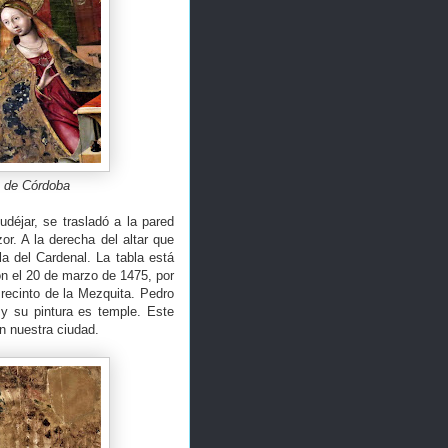
o de Córdoba
udéjar, se trasladó a la pared
or. A la derecha del altar que
la del Cardenal. La tabla está
ón el 20 de marzo de 1475, por
 recinto de la Mezquita. Pedro
y su pintura es temple. Este
en nuestra ciudad.