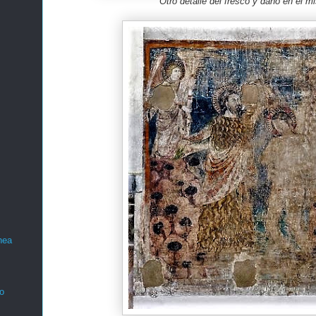
Otro detalle del fresco y daño en el 
nea
o