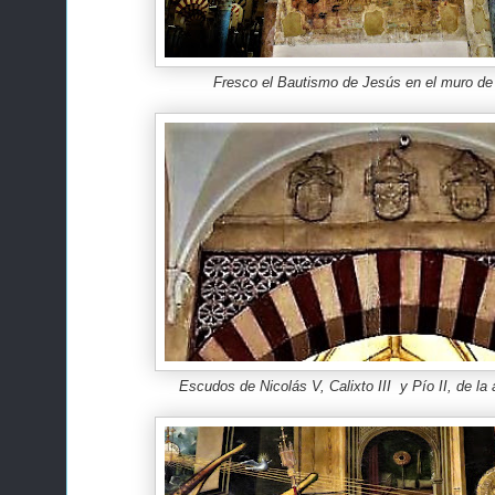
Fresco el Bautismo de Jesús en el muro d
Escudos de
Nicolás V
,
Calixto III
y Pío II, de la 