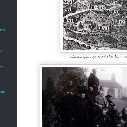
nea
o
Lámina que representa las Ermita
ba
 de