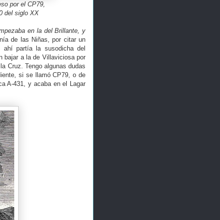
eso por el CP79,
0 del siglo XX
mpezaba en la del Brillante, y
nía de las Niñas, por citar un
 ahí partía la susodicha del
 bajar a la de Villaviciosa por
 la Cruz. Tengo algunas dudas
diente, si se llamó CP79, o de
ca A-431, y acaba en el Lagar