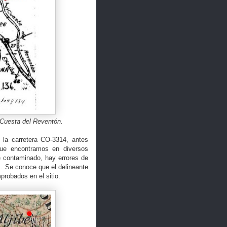
 Cuesta del Reventón.
 la carretera CO-3314, antes
ue encontramos en diversos
e contaminado, hay errores de
s. Se conoce que el delineante
probados en el sitio.