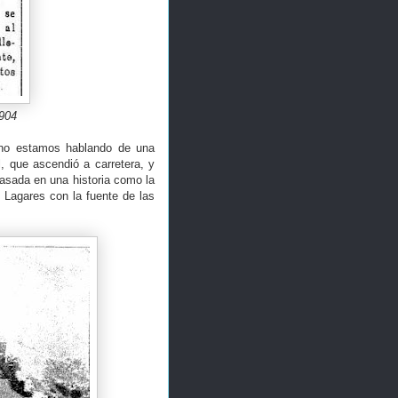
1904
 no estamos hablando de una
, que ascendió a carretera, y
asada en una historia como la
 Lagares con la fuente de las