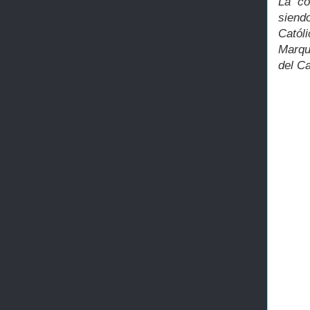
La co
siend
Catól
Marqu
del Ca