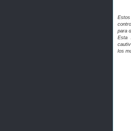
Estos
contro
para d
Esta 
cauti
los mu