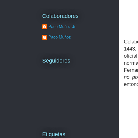
Colaboradores
Paco Muñoz Jr.
Paco Muñoz
Colab
1443
ofici
Seguidores
norma
Ferna
no po
entonc
Etiquetas