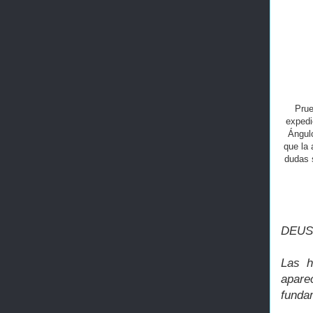
Prue
expedi
Ángul
que la 
dudas s
DEUS
Las h
apare
fundam