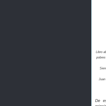
Libro a
pobres
Sie
Juan 
De es