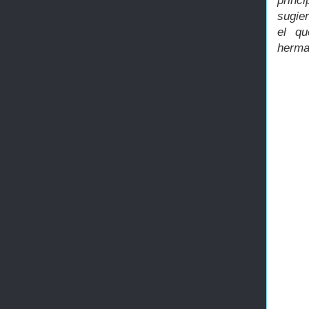
princi
sugie
el qu
herma