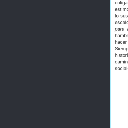
oblig
estim
lo sus
escal
para 
hambr
hacer
Siemp
histo
camin
social