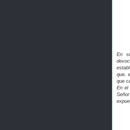
En su
devoc
estab
que, 
que c
En el
Señor
expues