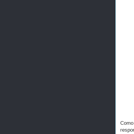
Como 
respo