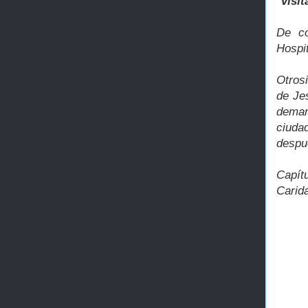
"
Visit
De co
Hospi
Otros
de Je
deman
ciuda
despué
Capít
Carid