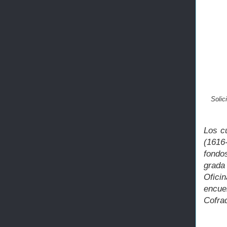
Solic
Los c
(1616
fondo
grada
Ofici
encue
Cofrad