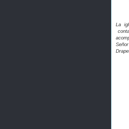
La ig
conta
acomp
Señor
Draper