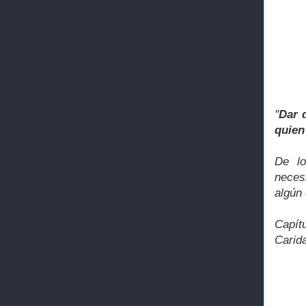
"
Dar 
quien
De lo
neces
algún 
Capít
Carid