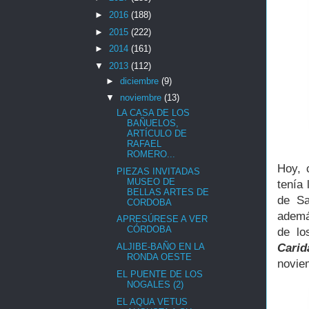
►
2016
(188)
►
2015
(222)
►
2014
(161)
▼
2013
(112)
►
diciembre
(9)
▼
noviembre
(13)
LA CASA DE LOS
BAÑUELOS,
ARTÍCULO DE
RAFAEL
ROMERO...
Hoy, 
PIEZAS INVITADAS
MUSEO DE
tenía 
BELLAS ARTES DE
de Sa
CORDOBA
ademá
APRESÚRESE A VER
CÓRDOBA
de lo
Carid
ALJIBE-BAÑO EN LA
RONDA OESTE
novie
EL PUENTE DE LOS
NOGALES (2)
EL AQUA VETUS