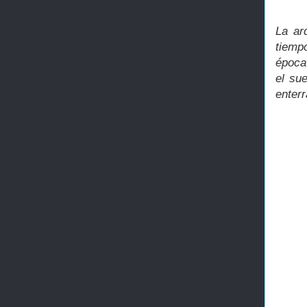
La ar
tiemp
época 
el su
enter