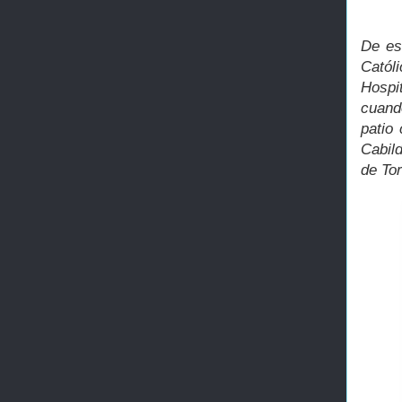
De es
Catól
Hospi
cuand
patio
Cabil
de Tor