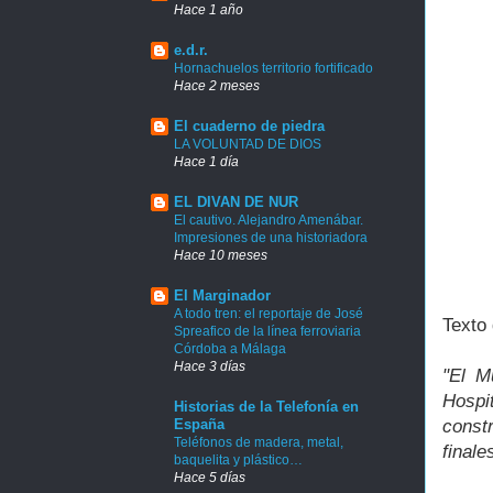
Hace 1 año
e.d.r.
Hornachuelos territorio fortificado
Hace 2 meses
El cuaderno de piedra
LA VOLUNTAD DE DIOS
Hace 1 día
EL DIVAN DE NUR
El cautivo. Alejandro Amenábar.
Impresiones de una historiadora
Hace 10 meses
El Marginador
A todo tren: el reportaje de José
Texto 
Spreafico de la línea ferroviaria
Córdoba a Málaga
Hace 3 días
"El M
Hospi
Historias de la Telefonía en
const
España
Teléfonos de madera, metal,
finale
baquelita y plástico…
Hace 5 días