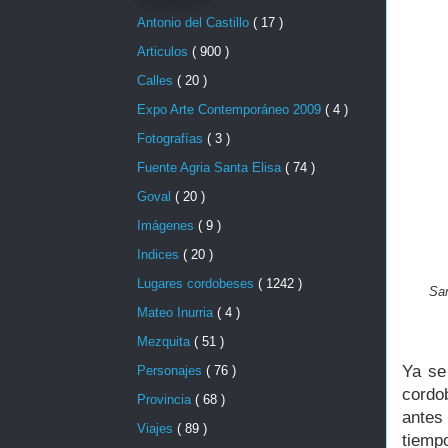
Antonio del Castillo
( 17 )
Articulos
( 900 )
Calles
( 20 )
Expo Arte Contemporáneo 2009
( 4 )
Fotografías
( 3 )
Fuente Agria Santa Elisa
( 74 )
Goval
( 20 )
Imágenes
( 9 )
Indices
( 20 )
Lugares cordobeses
( 1242 )
San
Mateo Inurria
( 4 )
Mezquita
( 51 )
Ya se
Personajes
( 76 )
cordo
Provincia
( 68 )
antes 
Viajes
( 89 )
tiemp