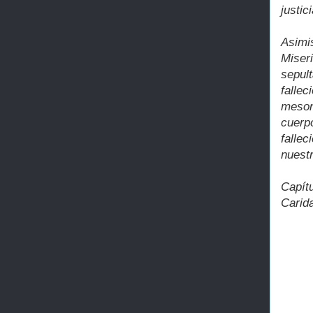
justic
Asimi
Miser
sepul
falle
meson
cuerp
falle
nuestr
Capítu
Carid