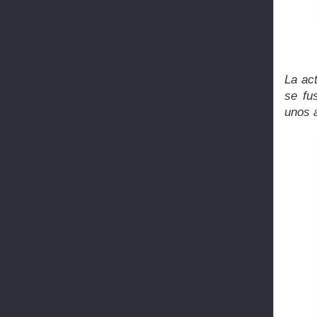
La act
se fu
unos a