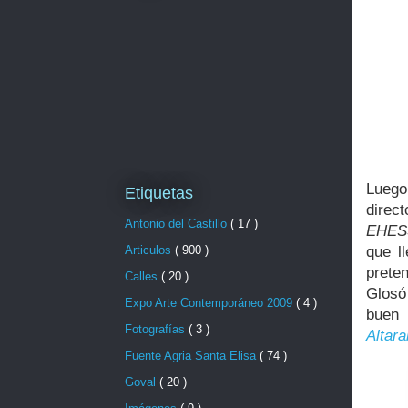
Luego
Etiquetas
direct
Antonio del Castillo
( 17 )
EHESS
que l
Articulos
( 900 )
preten
Calles
( 20 )
Glosó 
Expo Arte Contemporáneo 2009
( 4 )
buen 
Fotografías
( 3 )
Altara
Fuente Agria Santa Elisa
( 74 )
Goval
( 20 )