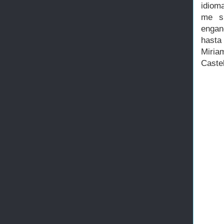
idioma
me s
engan
hasta
Miria
Castel