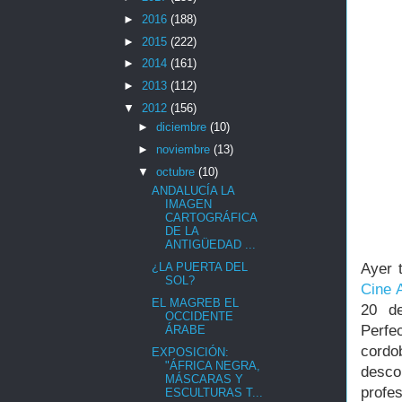
►
2016
(188)
►
2015
(222)
►
2014
(161)
►
2013
(112)
▼
2012
(156)
►
diciembre
(10)
►
noviembre
(13)
▼
octubre
(10)
ANDALUCÍA LA
IMAGEN
CARTOGRÁFICA
DE LA
ANTIGÜEDAD ...
Ayer 
¿LA PUERTA DEL
SOL?
Cine 
EL MAGREB EL
20 de
OCCIDENTE
Perfe
ÁRABE
cord
EXPOSICIÓN:
"ÁFRICA NEGRA,
desco
MÁSCARAS Y
profes
ESCULTURAS T...