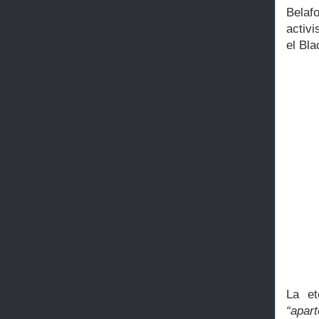
Belaf
activ
el Bl
La et
“apart