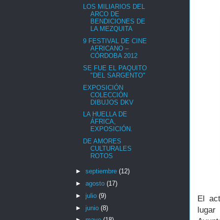
LOS MILIARIOS DEL
ARCO DE
BENDICIONES DE
LA MEZQUITA
9 FESTIVAL DE CINE
AFRICANO –
CÓRDOBA 2012
SE FUE EL PAQUITO
"DEL SARGENTO"
EXPOSICIÓN
COLECCIÓN
DIBUJOS DKV
LA HUELLA DE
ÁFRICA,
EXPOSICIÓN.
DE AMORES
CULTURALES
ROTOS
►
septiembre
(12)
►
agosto
(17)
►
julio
(9)
El ac
►
junio
(8)
lugar
►
mayo
(18)