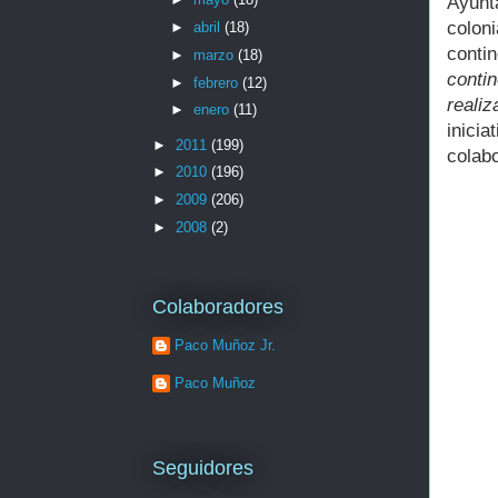
Ayunt
colon
►
abril
(18)
conti
►
marzo
(18)
contin
►
febrero
(12)
realiz
►
enero
(11)
inici
►
2011
(199)
colabo
►
2010
(196)
►
2009
(206)
►
2008
(2)
Colaboradores
Paco Muñoz Jr.
Paco Muñoz
Seguidores