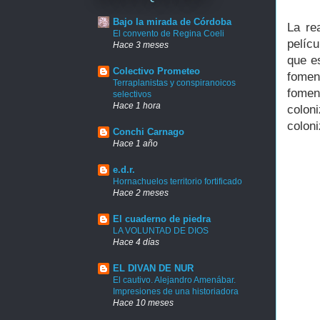
Bajo la mirada de Córdoba
La re
El convento de Regina Coeli
pelíc
Hace 3 meses
que e
Colectivo Prometeo
fomen
Terraplanistas y conspiranoicos
fome
selectivos
Hace 1 hora
colon
colon
Conchi Carnago
Hace 1 año
e.d.r.
Hornachuelos territorio fortificado
Hace 2 meses
El cuaderno de piedra
LA VOLUNTAD DE DIOS
Hace 4 días
EL DIVAN DE NUR
El cautivo. Alejandro Amenábar.
Impresiones de una historiadora
Hace 10 meses