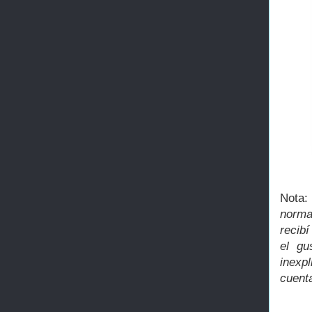
Nota
normal
recibí
el gu
inexp
cuenta