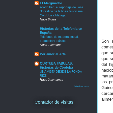
El Marginador
A todo tren: el reportaje de José
Spreafico de la línea ferroviaria
Córdoba a Málaga
Hace 6 días
Historias de la Telefonía en
España
Teléfonos de madera, metal,
Son 
baquelita y plástico…
Hace 1 semana
comet
que s
Por amor al Arte
que s
QURTUBA FABULAS.
del h
Historias de Córdoba
nacid
UNA VISTA DESDE LA FONDA
matan
RIZZI
Hace 2 semanas
los p
Mostrar todo
Guine
cerca
alimen
Contador de visitas