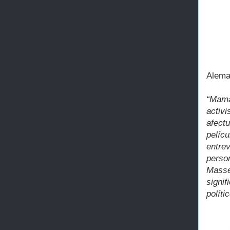
Aleman
“Mama
acti
afect
pelíc
entre
perso
Mass
signi
políti