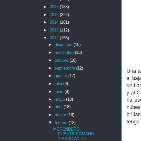
►
2016
(188)
►
2015
(222)
►
2014
(161)
►
2013
(112)
▼
2012
(156)
►
diciembre
(10)
►
noviembre
(13)
►
octubre
(10)
►
septiembre
(12)
Una t
►
agosto
(17)
al ba
►
julio
(9)
de Lag
►
junio
(8)
y al 
►
mayo
(18)
ha es
nubes
►
abril
(18)
brilla
►
marzo
(18)
tenga
▼
febrero
(12)
MERENDERO,
PUENTE ROMANO
Y ARROYO DE