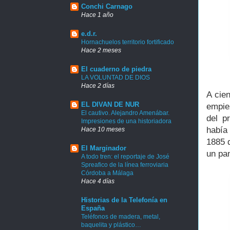
Conchi Carnago
Hace 1 año
e.d.r.
Hornachuelos territorio fortificado
Hace 2 meses
El cuaderno de piedra
LA VOLUNTAD DE DIOS
Hace 2 días
A cie
EL DIVAN DE NUR
empie
El cautivo. Alejandro Amenábar.
del p
Impresiones de una historiadora
había
Hace 10 meses
1885 q
El Marginador
un pa
A todo tren: el reportaje de José
Spreafico de la línea ferroviaria
Córdoba a Málaga
Hace 4 días
Historias de la Telefonía en
España
Teléfonos de madera, metal,
baquelita y plástico…