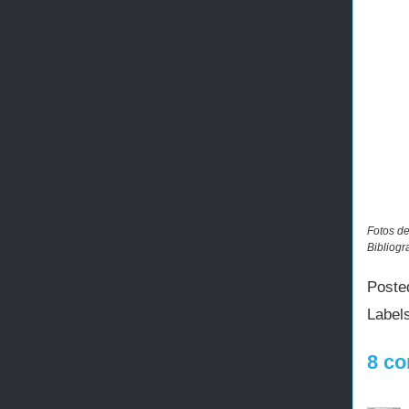
Fotos de
Bibliogr
Poste
Label
8 co