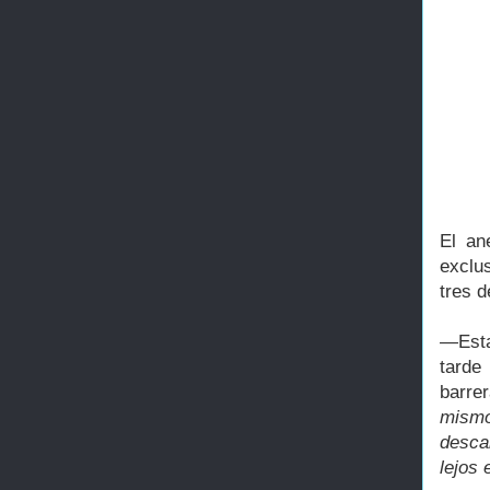
El an
exclu
tres 
—
Es
tarde
barre
mismo
desca
lejos 