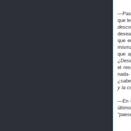
—
Pas
que l
desco
deseab
que e
misma
que a
¿Dese
el re
nada-
¿sabe 
y la c
—
En 
últim
“paes