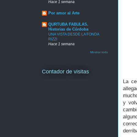
Hace 1 semana
Por amor al Arte
QURTUBA FABULAS.
Historias de Córdoba
UNA VISTA DESDE LA FONDA
RIZZI
Hace 1 semana
Mostrar todo
Contador de visitas
La ce
alleg
mucho
y vol
cambi
algun
correc
derrib