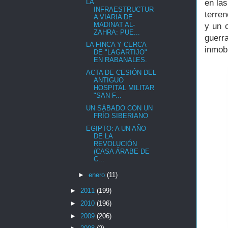
LA
en las
INFRAESTRUCTUR
terren
A VIARIA DE
MADINAT AL-
y un c
ZAHRA: PUE...
guerr
LA FINCA Y CERCA
inmobi
DE "LAGARTIJO"
EN RABANALES.
ACTA DE CESIÓN DEL
ANTIGUO
HOSPITAL MILITAR
"SAN F...
UN SÁBADO CON UN
FRÍO SIBERIANO
EGIPTO: A UN AÑO
DE LA
REVOLUCIÓN
(CASA ÁRABE DE
C...
►
enero
(11)
►
2011
(199)
►
2010
(196)
►
2009
(206)