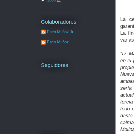
►
2008
(2)
La ce
Colaboradores
garant
Paco Muñoz Jr.
La fi
varia
Paco Muñoz
“D. M
en el 
Seguidores
propi
Nueva
ambas 
sería
actua
terci
todo 
hasta
calma
Molin