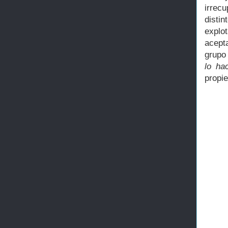
irrecu
distin
explo
acept
grupo
lo ha
propie