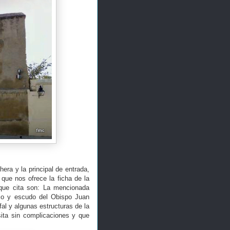
hera y la principal de entrada,
que nos ofrece la ficha de la
 que cita son: La mencionada
tico y escudo del Obispo Juan
al y algunas estructuras de la
sita sin complicaciones y que