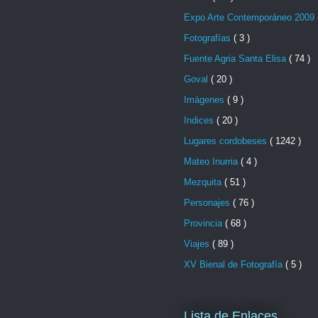
Expo Arte Contemporáneo 2009
Fotografías
( 3 )
Fuente Agria Santa Elisa
( 74 )
Goval
( 20 )
Imágenes
( 9 )
Indices
( 20 )
Lugares cordobeses
( 1242 )
Mateo Inurria
( 4 )
Mezquita
( 51 )
Personajes
( 76 )
Provincia
( 68 )
Viajes
( 89 )
XV Bienal de Fotografía
( 5 )
Lista de Enlaces