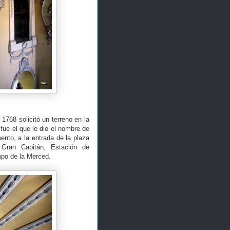
1768 solicitó un terreno en la
ue el que le dio el nombre de
nto, a la entrada de la plaza
 Gran Capitán, Estación de
ampo de la Merced.