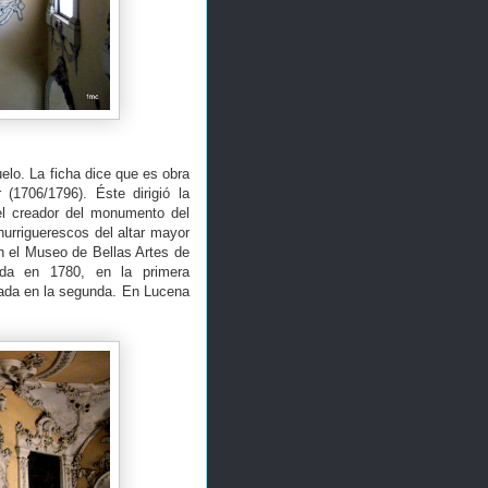
elo. La ficha dice que es obra
(1706/1796). Éste dirigió la
l creador del monumento del
hurriguerescos del altar mayor
en el Museo de Bellas Artes de
ada en 1780, en la primera
chada en la segunda. En Lucena