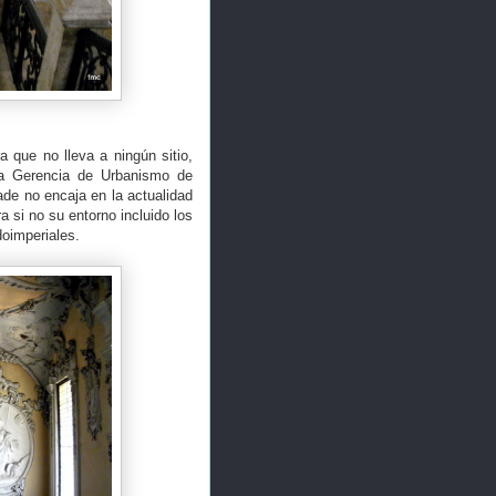
 que no lleva a ningún sitio,
la Gerencia de Urbanismo de
de no encaja en la actualidad
a si no su entorno incluido los
oimperiales.