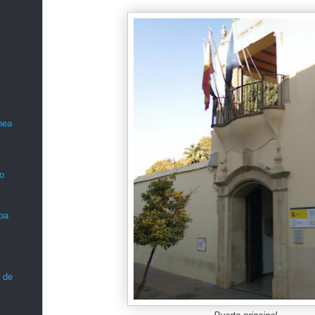
nea
o
ba
 de