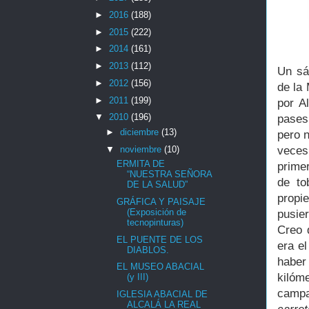
►
2016
(188)
►
2015
(222)
►
2014
(161)
►
2013
(112)
Un sá
►
2012
(156)
de la
►
2011
(199)
por A
▼
2010
(196)
pases
►
diciembre
(13)
pero n
▼
noviembre
(10)
veces 
ERMITA DE
prime
“NUESTRA SEÑORA
de to
DE LA SALUD”
propi
GRÁFICA Y PAISAJE
(Exposición de
pusie
tecnopinturas)
Creo 
EL PUENTE DE LOS
era el
DIABLOS.
haber
EL MUSEO ABACIAL
kilóm
(y III)
camp
IGLESIA ABACIAL DE
ALCALÁ LA REAL