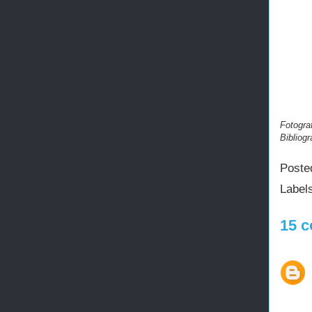
Fotograf
Bibliogr
Poste
Label
15 c