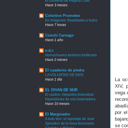
El convento de Regina Coeli
Hace 3 meses
Colectivo Prometeo
En Imágenes: Realidades y bulos
Hace 7 horas
Conchi Carnago
Hace 1 año
e.d.r.
Hornachuelos territorio fortificado
Hace 2 meses
El cuaderno de piedra
LA VOLUNTAD DE DIOS
La ocu
Hace 1 día
XIV, 
EL DIVAN DE NUR
vega d
El cautivo. Alejandro Amenábar.
recon
Impresiones de una historiadora
Hace 10 meses
abadí
por e
El Marginador
bajand
A todo tren: el reportaje de José
Spreafico de la línea ferroviaria
se co
Córdoba a Málaga