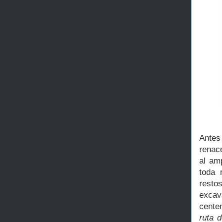
Ante
renac
al am
toda 
resto
excav
cente
ruta 