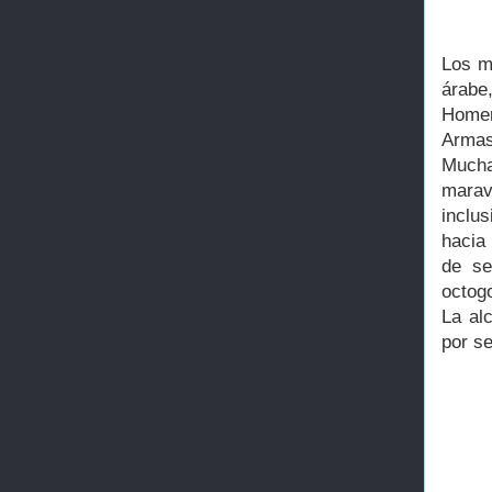
Los m
árabe
Homen
Armas
Mucha
marav
inclu
hacia
de se
octog
La al
por se