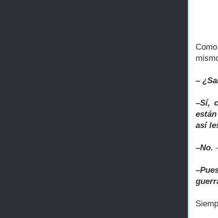
Como 
mismo
– ¿Sa
–Sí, 
están
así l
–No.
–
–Pues
guerr
Siemp