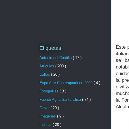
Este p
Etiquetas
itali
Antonio del Castillo
( 17 )
se ba
Articulos
( 900 )
notab
cuida
Calles
( 20 )
la pr
Expo Arte Contemporáneo 2009
( 4 )
civil
Fotografías
( 3 )
muchos
la Fo
Fuente Agria Santa Elisa
( 74 )
Alcalá
Goval
( 20 )
Imágenes
( 9 )
Indices
( 20 )