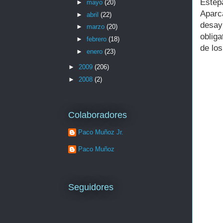
Estep
►
mayo
(20)
Aparc
►
abril
(22)
desay
►
marzo
(20)
oblig
►
febrero
(18)
de los
►
enero
(23)
►
2009
(206)
►
2008
(2)
Colaboradores
Paco Muñoz Jr.
Paco Muñoz
Seguidores