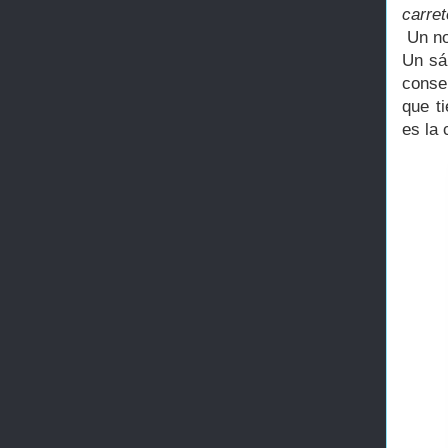
carre
Un no
Un sáb
conse
que t
es la 