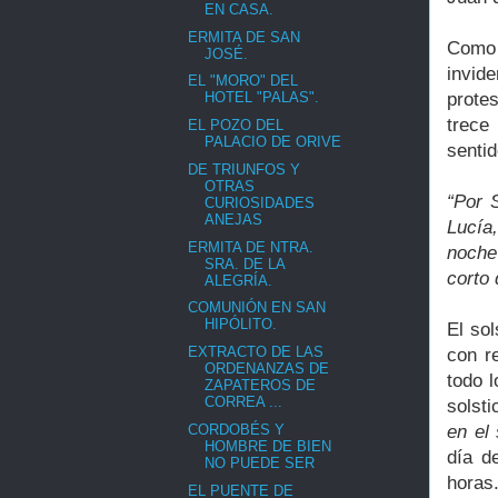
EN CASA.
ERMITA DE SAN
Como 
JOSÉ.
invid
EL "MORO" DEL
prote
HOTEL "PALAS".
trece
EL POZO DEL
PALACIO DE ORIVE
senti
DE TRIUNFOS Y
OTRAS
“Por 
CURIOSIDADES
ANEJAS
Lucía
ERMITA DE NTRA.
noche
SRA. DE LA
corto 
ALEGRÍA.
COMUNIÓN EN SAN
HIPÓLITO.
El so
EXTRACTO DE LAS
con r
ORDENANZAS DE
todo l
ZAPATEROS DE
CORREA ...
solsti
CORDOBÉS Y
en el 
HOMBRE DE BIEN
día de
NO PUEDE SER
horas
EL PUENTE DE