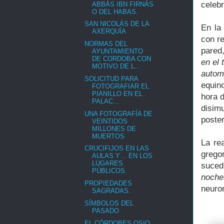
celebr
ABBÁS IBN FIRNÁS
O DEL HABAS.
SAN NICOLÁS DE LA
En la
AXERQUÍA
con re
NORMAS DEL
pared
AYUNTAMIENTO
DE CORDOBA CON
en el 
MOTIVO DE L...
autom
SOLICITUD PARA
equino
FOTOGRAFIAR EL
PIANILLO EN EL
hora 
PALAC...
disim
UNA FOTOGRAFÍA DE
poste
VEINTIDOS
MILLONES DE
MUERTOS
La re
CRUCIFIJOS EN LAS
grego
AULAS Y… EN LOS
LUGARES
suced
PÚBLICOS.
noche
PROPIEDADES
neuro
SAGRADAS.
SÍMBOLOS DEL
PASADO
EL CÓRDOBES OSIO,