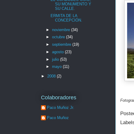
SU MONUMENTO Y
SU CALLE.
ERMITA DE LA
CONCEPCIÓN.
►
noviembre
(34)
►
octubre
(34)
►
septiembre
(19)
►
agosto
(23)
►
julio
(53)
►
mayo
(11)
►
2008
(2)
Colaboradores
Fotograf
Paco Muñoz Jr.
Poste
Paco Muñoz
Label