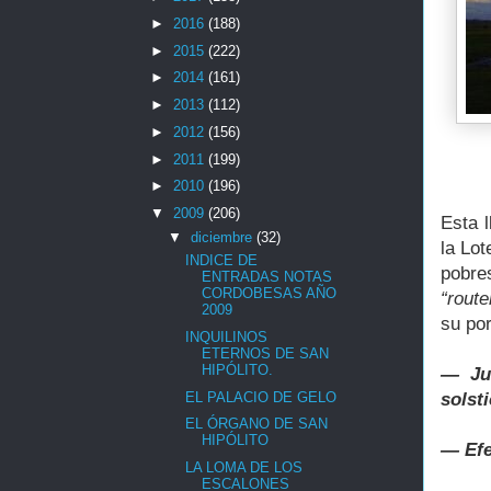
►
2016
(188)
►
2015
(222)
►
2014
(161)
►
2013
(112)
►
2012
(156)
►
2011
(199)
►
2010
(196)
▼
2009
(206)
Esta 
▼
diciembre
(32)
la Lo
INDICE DE
pobre
ENTRADAS NOTAS
CORDOBESAS AÑO
“route
2009
su por
INQUILINOS
ETERNOS DE SAN
HIPÓLITO.
― Jua
EL PALACIO DE GELO
solst
EL ÓRGANO DE SAN
HIPÓLITO
― Efe
LA LOMA DE LOS
ESCALONES