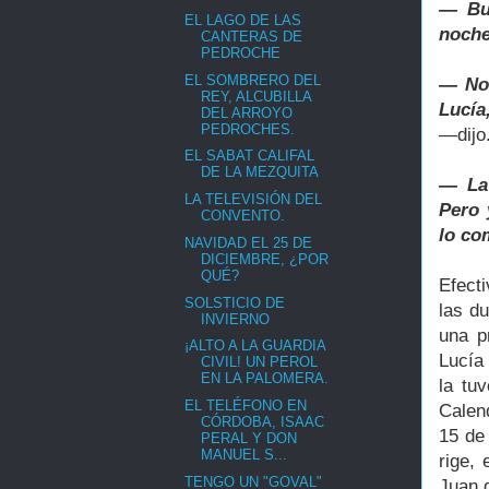
― Bue
EL LAGO DE LAS
noche
CANTERAS DE
PEDROCHE
EL SOMBRERO DEL
― No,
REY, ALCUBILLA
Lucía
DEL ARROYO
PEDROCHES.
―dijo
EL SABAT CALIFAL
DE LA MEZQUITA
― La 
LA TELEVISIÓN DEL
Pero 
CONVENTO.
lo co
NAVIDAD EL 25 DE
DICIEMBRE, ¿POR
QUÉ?
Efecti
SOLSTICIO DE
las d
INVIERNO
una p
¡ALTO A LA GUARDIA
Lucía
CIVIL! UN PEROL
EN LA PALOMERA.
la tu
EL TELÉFONO EN
Calen
CÓRDOBA, ISAAC
15 de
PERAL Y DON
MANUEL S...
rige,
TENGO UN "GOVAL"
Juan 