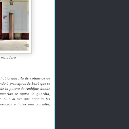
o matadero
 había una fila de columnas de
andó á principios de 1854 que se
 de la puerta de Andújar, donde
rancarlas se opuso
la guardia,
e huir al ver que aquella les
eración y hacer una consulta,