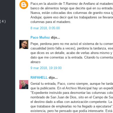
Paco,en la alusión de T.Ramirez de Arellano al matader
banco de alimentos tengo que decirte qué en su entrada
Nueva, están colocadas dos columnas de granito rosa igu
Andujar, quiere eso decir qué los trabajadores se llevar
( 4 )
columnas para el matadero.
8 mar 2018, 0:05:00
Paco Muñoz
dijo...
Pepe, perdona pero no me avisó el sistema de tu comenta
casualidad (esto falla a veces), perdona la tardanza, es
que dices es un detalle, acabo de verlas ahora mismo y 
dato que me comentas a la entrada. Citando tu comenta
abrazo
9 mar 2018, 19:19:00
RAFAHELL
dijo...
Genial tu entrada, Paco, como siempre, aunque he tardad
que la publicaste. En el Archivo Municipal hay un expedi
"Expediente instruído para desmontar las columnas coloc
nombrado de San Juan de Dios, sito en el Campo de San
el destino dado a ellas con autorización competente. La 
que tratabase de emplearlas no ha llegado a ejecutarse"
existencia, pero he pensado que podía interesarte. Está 