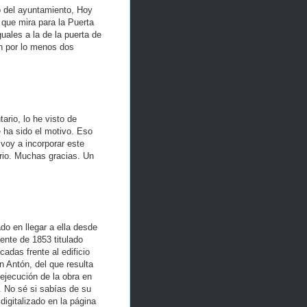
o del ayuntamiento, Hoy
 que mira para la Puerta
ales a la de la puerta de
on por lo menos dos
rio, lo he visto de
e ha sido el motivo. Eso
voy a incorporar este
rio. Muchas gracias. Un
o en llegar a ella desde
ente de 1853 titulado
adas frente al edificio
 Antón, del que resulta
ejecución de la obra en
. No sé si sabías de su
digitalizado en la página