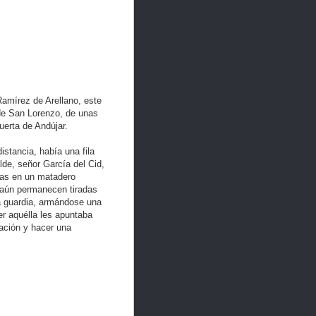
amírez de Arellano, este
 de San Lorenzo, de unas
uerta de Andújar.
stancia, había una fila
lde, señor García del Cid,
rlas en un matadero
e aún permanecen tiradas
la guardia, armándose una
er aquélla les apuntaba
ración y hacer una