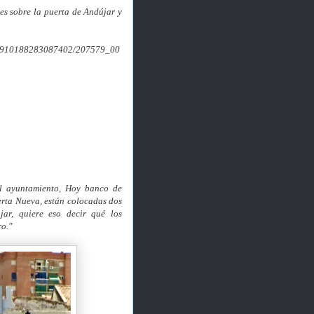
es sobre la puerta de Andújar y
7971910188283087402/207579_00
el ayuntamiento, Hoy banco de
erta Nueva, están colocadas dos
ar, quiere eso decir qué los
ro."