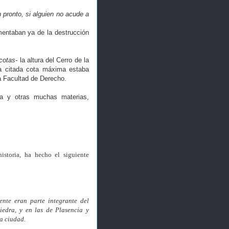
 pronto, si alguien no acude a
mentaban ya de la destrucción
 cotas-
la altura del Cerro de la
la citada cota máxima estaba
a Facultad de Derecho.
ta y otras muchas materias,
storia, ha hecho el siguiente
ente eran parte integrante del
edra, y en las de Plasencia y
la ciudad.