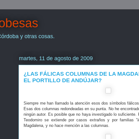
dobesas
Córdoba y otras cosas.
martes, 11 de agosto de 2009
¿LAS FÁLICAS COLUMNAS DE LA MAGDA
EL PORTILLO DE ANDÚJAR?
Siempre me han llamado la atención esos dos símbolos fálicos
Esas dos columnas redondeadas en su punta. No he encontrado 
ningún autor. Es posible que no haya investigado lo suficiente.
Teodomiro se extiende por casos extraños y por familias
"
Magdalena, y no hace mención a las columnas.