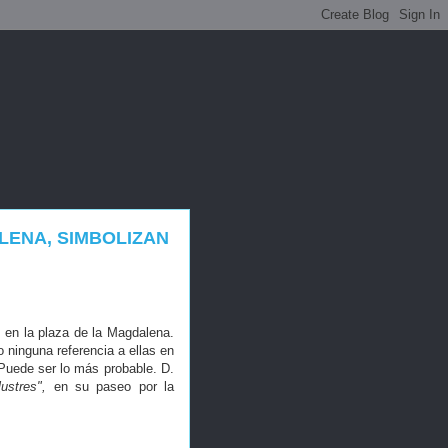
LENA, SIMBOLIZAN
 en la plaza de la Magdalena.
ninguna referencia a ellas en
 Puede ser lo más probable. D.
ilustres",
en su paseo por la