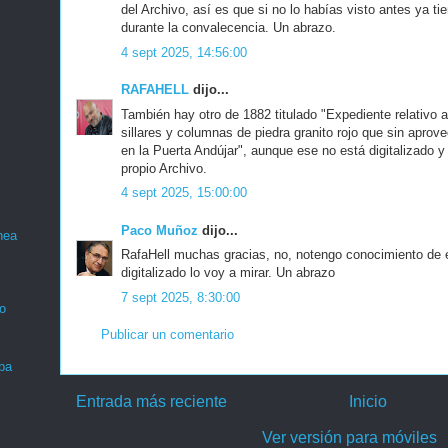
del Archivo, así es que si no lo habías visto antes ya ti
durante la convalecencia. Un abrazo.
4 sept 2025, 14:56:00
RAFAHELL
dijo...
También hay otro de 1882 titulado "Expediente relativo a
sillares y columnas de piedra granito rojo que sin apro
en la Puerta Andújar", aunque ese no está digitalizado y
propio Archivo.
4 sept 2025, 15:00:00
Paco Muñoz
dijo...
nea
RafaHell muchas gracias, no, notengo conocimiento de e
digitalizado lo voy a mirar. Un abrazo
7 sept 2025, 8:30:00
o
Publicar un comentario
ba
Entrada más reciente
Inicio
Ver versión para móviles