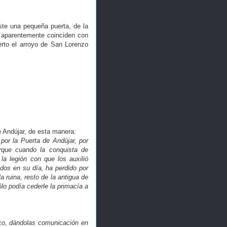
ste una pequeña puerta, de la
 aparentemente coinciden con
erto el arroyo de San Lorenzo
 Andújar, de esta manera:
por la Puerta de Andújar, por
rque cuando la conquista de
la legión con que los auxilió
dos en su día, ha perdido por
 ruina, resto de la antigua de
lo podía cederle la primacía a
rco, dándolas comunicación en