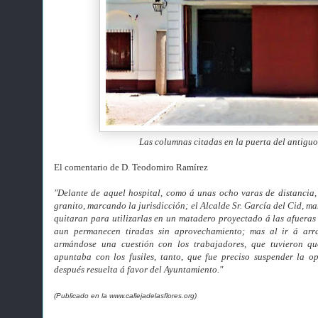
Las columnas citadas en la puerta del antigu
El comentario de D. Teodomiro Ramírez
"Delante de aquel hospital, como á unas ocho varas de distancia,
granito, marcando la jurisdicción; el Alcalde Sr. García del Cid, m
quitaran para utilizarlas en un matadero proyectado á las afueras
aun permanecen tiradas sin aprovechamiento; mas al ir á ar
armándose una cuestión con los trabajadores, que tuvieron qu
apuntaba con los fusiles, tanto, que fue preciso
suspender la op
después resuelta á favor del Ayuntamiento."
(Publicado en la www.callejadelasflores.org)