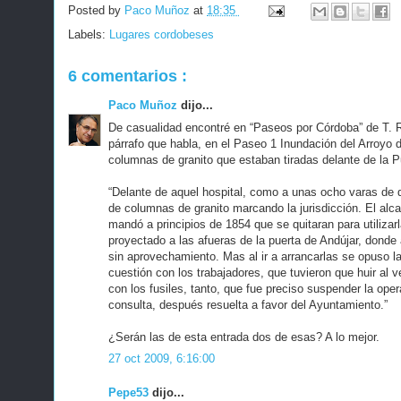
Posted by
Paco Muñoz
at
18:35
Labels:
Lugares cordobeses
6 comentarios :
Paco Muñoz
dijo...
De casualidad encontré en “Paseos por Córdoba” de T. R
párrafo que habla, en el Paseo 1 Inundación del Arroyo
columnas de granito que estaban tiradas delante de la P
“Delante de aquel hospital, como a unas ocho varas de di
de columnas de granito marcando la jurisdicción. El alca
mandó a principios de 1854 que se quitaran para utiliza
proyectado a las afueras de la puerta de Andújar, dond
sin aprovechamiento. Mas al ir a arrancarlas se opuso 
cuestión con los trabajadores, que tuvieron que huir al v
con los fusiles, tanto, que fue preciso suspender la ope
consulta, después resuelta a favor del Ayuntamiento.”
¿Serán las de esta entrada dos de esas? A lo mejor.
27 oct 2009, 6:16:00
Pepe53
dijo...