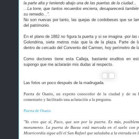
la parte alta y teniendo abajo una de las puertas de la ciudad...
...La torre, que tantos recuerdos encierra, desaparecerá también
su remedio...".
No son nuevas por tanto, las quejas de cordobeses que se la
del patrimonio.
En el plano de 1882 no figura la puerta y si se imagina
-por las
Golondrina, siete metros más que la de la plaza. Parte de 
dentro de cercado del Convento del Carmen, hoy perímetro de l
Como doctores tiene esta Calleja, bastante eruditos en es
supongo que me aclararán mis dudas al respecto.
Las fotos un poco después de la madrugada.
Puerta de Osari
o, un experto conocedor de la ciudad y de su hi
comentario y facilitado una aclaración a la pregunta.
Puerta de Osario
"Yo creo que sí, Paco, que son por la puerta. Es más, posiblem
monumento. La puerta de Baeza está marcada en el suelo con pi
Misericordia sigue allí el San Rafael que saludaba a la entrada en 