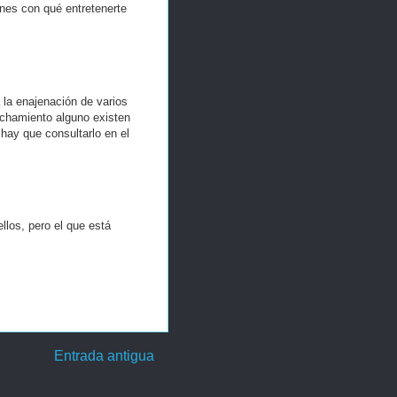
enes con qué entretenerte
 la enajenación de varios
vechamiento alguno existen
 hay que consultarlo en el
llos, pero el que está
Entrada antigua