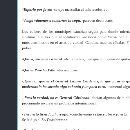
-
Taparlo por favor.
-se oye mascullar al más resolutivo.
-Venga vámonos a tomarnos la copa.
-parecen decir otros.
Los colores de los munícipes cambian según para donde miren.
sibilinas, a la vez que se solidarizan
-de boca hacia fuera-
con el
unos centímetros en el acto, de verdad. Cábalas, muchas cábalas. Y
póker.
-Que sí, que es el General.
-decían unos, creo que con ganas de quitar
-Que es Pancho Villa.
-decían otros.
-
¡Que no, que es el General Lázaro Cárdenas, lo que pasa es qu
modernos lo ha sacado algo cabezón y un poco raro!
-comentó alg
- Pues la verdad, no es General Cárdenas.
-decían algunos de la de
procurando no crear un problema internacional.
-
Pero esto tiene fácil arreglo,
-concluyeron-
se hace otro y ya está.
Se le dijo al
Sr. Cuauhtemoc
: