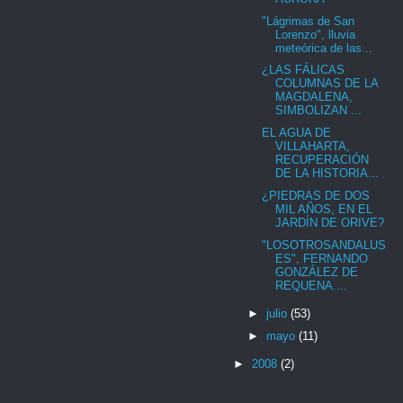
"Lágrimas de San
Lorenzo", lluvia
meteórica de las...
¿LAS FÁLICAS
COLUMNAS DE LA
MAGDALENA,
SIMBOLIZAN ...
EL AGUA DE
VILLAHARTA,
RECUPERACIÓN
DE LA HISTORIA...
¿PIEDRAS DE DOS
MIL AÑOS, EN EL
JARDÍN DE ORIVE?
"LOSOTROSANDALUS
ES", FERNANDO
GONZÁLEZ DE
REQUENA....
►
julio
(53)
►
mayo
(11)
►
2008
(2)