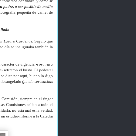
da tomamos confianza, y como se
su padre, a ser posible de medio
fotografía pequeña de carnet de
 liado
.
on Lázaro Cárdenas
. Seguro que
ese día se inauguraba también la
 carácter de urgencia
-cosa rara
e-
retiraron el busto. El pedestal
se dice por aquí, bueno lo digo
;
desangelado
(puede ser muchas
a Comisión, siempre en el fragor
 Las Comisiones callan a todo el
idaria, no está mal es la verdad,
 un estudio-informe a la Cátedra