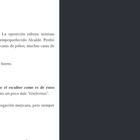
 La oposición esboza sonrisas
 empequeñecido Alcalde. Perdió
 caras de póker, muchas caras de
 hierro.
e el escultor como es de estos
uno un poco más
"tiralevitas"
.
legación mejicana, pero siempre