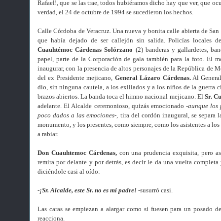
Rafael!, que se las trae, todos hubiéramos dicho hay que ver, que ocu
verdad, el 24 de octubre de 1994 se sucedieron los hechos.
Calle Córdoba de Veracruz. Una nueva y bonita calle abierta de San 
que había dejado de ser callejón sin salida. Policías locales de
Cuauhtémoc Cárdenas
Solórzano
(2) banderas y gallardetes, ba
papel, parte de la Corporación de gala también para la foto. El m
inaugurar, con la presencia de altos personajes de la República de
del ex Presidente mejicano,
General Lázaro Cárdenas.
Al General
dio, sin ninguna cautela, a los exiliados y a los niños de la guerra 
brazos abiertos. La banda toca el himno nacional mejicano. El
Sr.
Cu
adelante. El Alcalde ceremonioso, quizás emocionado
-aunque los 
poco dados a las emociones-,
tira del cordón inaugural, se separa l
monumento, y los presentes, como siempre, como los asistentes a los
a rabiar.
Don Cuauhtemoc Cárdenas
,
con una prudencia exquisita, pero as
remira por delante y por detrás, es decir le da una vuelta completa 
diciéndole casi al oído:
-
¡Sr. Alcalde, este Sr. no es mi padre!
-susurró casi.
Las caras se empiezan a alargar como si fuesen para un posado de
reacciona.