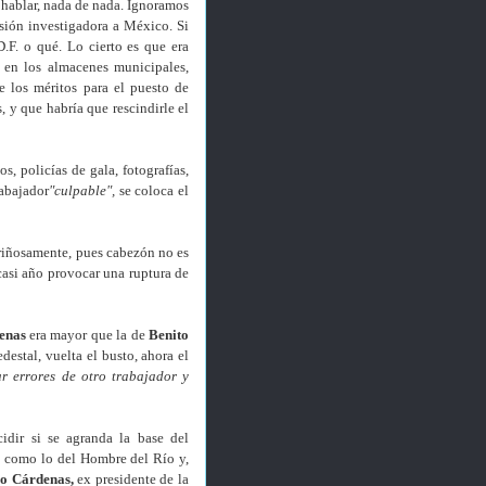
 hablar, nada de nada. Ignoramos
sión investigadora a México. Si
F. o qué. Lo cierto es que era
 en los almacenes municipales,
 los méritos para el puesto de
 y que habría que rescindirle el
s, policías de gala, fotografías,
rabajador
"culpable",
se coloca el
ariñosamente, pues cabezón no es
casi año provocar una ruptura de
enas
era mayor que la de
Benito
destal, vuelta el busto, ahora el
ar errores de otro trabajador y
dir si se agranda la base del
s como lo del Hombre del Río y,
ro Cárdenas
,
ex presidente de la