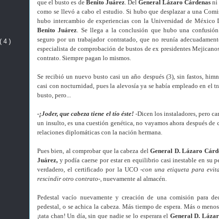
que el busto es de
Benito Juárez
.
Del
General Lázaro Cárdenas
ni
como se llevó a cabo el estudio. Si hubo que desplazar a una Comi
hubo intercambio de experiencias con la Universidad de México D.
Benito Juárez
. Se llega a la conclusión que hubo una confusión
seguro por un trabajador contratado, que no reunía adecuadamente
( 4 )
especialista de comprobación de bustos de ex presidentes Mejicanos,
contrato. Siempre pagan lo mismos.
Se recibió un nuevo busto casi un año después (3), sin fastos, himno
casi con nocturnidad, pues la alevosía ya se había empleado en el t
busto, pero...
-¡Joder, que cabeza tiene el tío éste!
-Dicen los instaladores, pero c
un insulto, es una cuestión genética, no vayamos ahora después de 
relaciones diplomáticas con la nación hermana.
Pues bien, al comprobar que la cabeza del
General D. Lázaro Cárd
Juárez,
y podía caerse por estar en equilibrio casi inestable en su pe
verdadero, el certificado por la UCO
-con una etiqueta para evit
rescindir otro contrato-
,
nuevamente al almacén.
Pedestal vacío nuevamente y creación de una comisión para deci
pedestal, o se achica la cabeza. Más tiempo de espera. Más o meno
¡tata chan! Un día, sin que nadie se lo esperara el
General D. Láza