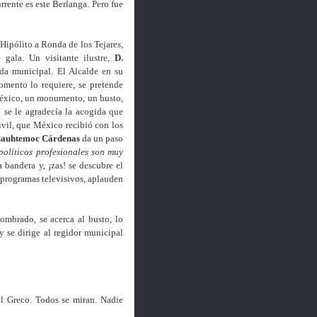
rrente es este Berlanga. Pero fue
Hipólito a Ronda de los Tejares,
 gala. Un visitante ilustre,
D.
nda municipal. El Alcalde en su
omento lo requiere, se pretende
 México, un monumento, un busto,
 se le agradecía la acogida que
civil, que México recibió con los
auhtemoc Cárdenas
da un paso
políticos profesionales son muy
a bandera y, ¡zas! se descubre el
 programas televisivos, aplauden
ombrado, se acerca al busto, lo
y se dirige al regidor municipal
l Greco. Todos se miran. Nadie