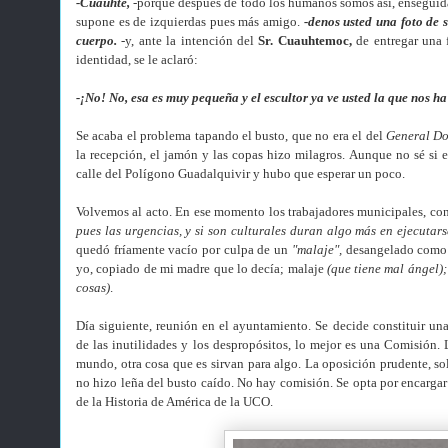
-Cuauhte,
-porque después de todo los humanos somos así, ensegui
supone es de izquierdas pues más amigo.
-denos usted una foto de 
cuerpo.
-y, ante la intención del
Sr. Cuauhtemoc
,
de entregar una 
identidad, se le aclaró:
-¡No! No, esa es muy pequeña y el escultor ya ve usted la que nos ha
Se acaba el problema tapando el busto, que no era el del
General D
la recepción, el jamón y las copas hizo milagros. Aunque no sé si 
calle del Polígono Guadalquivir y hubo que esperar un poco.
Volvemos al acto. En ese momento los trabajadores municipales, con
pues las urgencias, y si son culturales duran algo más en ejecutars
quedó fríamente vacío por culpa de un
"malaje",
desangelado como 
yo, copiado de mi madre que lo decía;
malaje
(que tiene mal ángel)
cosas)
.
Día siguiente, reunión en el ayuntamiento. Se decide constituir un
de las inutilidades y los despropósitos, lo mejor es una Comisión.
mundo, otra cosa que es sirvan para algo. La oposición prudente, sol
no hizo leña del busto caído. No hay comisión. Se opta por encargar
de la Historia de América de la UCO.