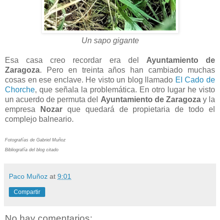
Un sapo gigante
Esa casa creo recordar era del
Ayuntamiento de
Zaragoza
. Pero en treinta años han cambiado muchas
cosas en ese enclave. He visto un blog llamado
El Cado de
Chorche
, que señala la problemática. En otro lugar he visto
un acuerdo de permuta del
Ayuntamiento de Zaragoza
y la
empresa
Nozar
que quedará de propietaria de todo el
complejo balneario.
Fotografías de Gabriel Muñoz
Bibliografía del blog citado
Paco Muñoz
at
9:01
Compartir
No hay comentarios: