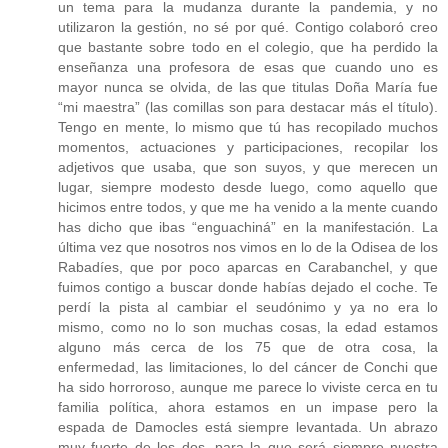
un tema para la mudanza durante la pandemia, y no
utilizaron la gestión, no sé por qué. Contigo colaboró creo
que bastante sobre todo en el colegio, que ha perdido la
enseñanza una profesora de esas que cuando uno es
mayor nunca se olvida, de las que titulas Doña María fue
“mi maestra” (las comillas son para destacar más el título).
Tengo en mente, lo mismo que tú has recopilado muchos
momentos, actuaciones y participaciones, recopilar los
adjetivos que usaba, que son suyos, y que merecen un
lugar, siempre modesto desde luego, como aquello que
hicimos entre todos, y que me ha venido a la mente cuando
has dicho que ibas “enguachiná” en la manifestación. La
última vez que nosotros nos vimos en lo de la Odisea de los
Rabadíes, que por poco aparcas en Carabanchel, y que
fuimos contigo a buscar donde habías dejado el coche. Te
perdí la pista al cambiar el seudónimo y ya no era lo
mismo, como no lo son muchas cosas, la edad estamos
alguno más cerca de los 75 que de otra cosa, la
enfermedad, las limitaciones, lo del cáncer de Conchi que
ha sido horroroso, aunque me parece lo viviste cerca en tu
familia política, ahora estamos en un impase pero la
espada de Damocles está siempre levantada. Un abrazo
muy fuerte de los dos, para la que será siempre nuestra