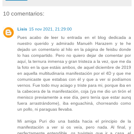
10 comentarios:
Lisis
15 nov 2021, 21:29:00
Pues acabo de leer tu entrada en el blog dedicada a
nuestro querido y admirado Manuéh Harazem y te he
dejado un comentario al hilo en la página de feisbu donde
lo has compartido. Pero no quiero dejar de comentar por
aquí, la ternura inmensa y gran tristeza a la vez, que me da
la foto en la que estáis ambos, de aquel diciembre de 2019
en aquella multitudinaria manifestación por el 4D y que me
comunicaste que estabas con él y que a ver si podíamos
vernos. Fue todo muy aciago y triste para mi, porque iba en
la cabecera de la manifestación, coja (ya me dio un tirón el
menisco previamente a ese día, pero tenía que estar aunq
fuera arrastrándome), iba enguachiná, chorreando como
un pollo, ni paraguas llevaba.
Mi amiga Puri dio una batida hacia el principio de la
manifestación a ver si os veía, pero nada. Al final, y
perfectamente entendible, os tuvisteis que ir a casa, el