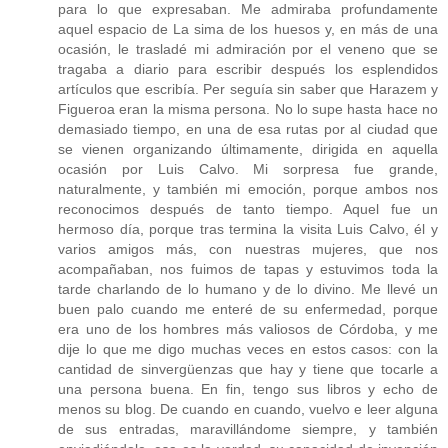
para lo que expresaban. Me admiraba profundamente
aquel espacio de La sima de los huesos y, en más de una
ocasión, le trasladé mi admiración por el veneno que se
tragaba a diario para escribir después los esplendidos
artículos que escribía. Per seguía sin saber que Harazem y
Figueroa eran la misma persona. No lo supe hasta hace no
demasiado tiempo, en una de esa rutas por al ciudad que
se vienen organizando últimamente, dirigida en aquella
ocasión por Luis Calvo. Mi sorpresa fue grande,
naturalmente, y también mi emoción, porque ambos nos
reconocimos después de tanto tiempo. Aquel fue un
hermoso día, porque tras termina la visita Luis Calvo, él y
varios amigos más, con nuestras mujeres, que nos
acompañaban, nos fuimos de tapas y estuvimos toda la
tarde charlando de lo humano y de lo divino. Me llevé un
buen palo cuando me enteré de su enfermedad, porque
era uno de los hombres más valiosos de Córdoba, y me
dije lo que me digo muchas veces en estos casos: con la
cantidad de sinvergüenzas que hay y tiene que tocarle a
una persona buena. En fin, tengo sus libros y echo de
menos su blog. De cuando en cuando, vuelvo e leer alguna
de sus entradas, maravillándome siempre, y también