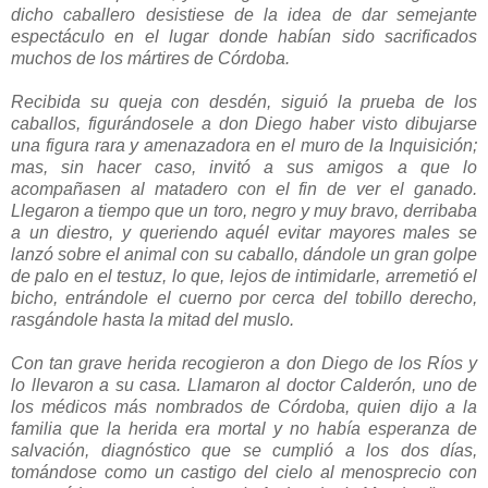
dicho caballero desistiese de la idea de dar semejante
espectáculo en el lugar donde habían sido sacrificados
muchos de los mártires de Córdoba.
Recibida su queja con desdén, siguió la prueba de los
caballos, figurándosele a don Diego haber visto dibujarse
una figura rara y amenazadora en el muro de la Inquisición;
mas, sin hacer caso, invitó a sus amigos a que lo
acompañasen al matadero con el fin de ver el ganado.
Llegaron a tiempo que un toro, negro y muy bravo, derribaba
a un diestro, y queriendo aquél evitar mayores males se
lanzó sobre el animal con su caballo, dándole un gran golpe
de palo en el testuz, lo que, lejos de intimidarle, arremetió el
bicho, entrándole el cuerno por cerca del tobillo derecho,
rasgándole hasta la mitad del muslo.
Con tan grave herida recogieron a don Diego de los Ríos y
lo llevaron a su casa. Llamaron al doctor Calderón, uno de
los médicos más nombrados de Córdoba, quien dijo a la
familia que la herida era mortal y no había esperanza de
salvación, diagnóstico que se cumplió a los dos días,
tomándose como un castigo del cielo al menosprecio con