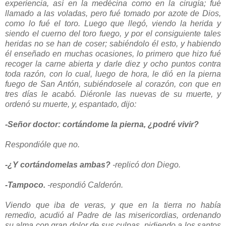
experiencia, así en la medécina como en la cirugía; fué
llamado a las voladas, pero fué tomado por azote de Dios,
como lo fué el toro. Luego que llegó, viendo la herida y
siendo el cuerno del toro fuego, y por el consiguiente tales
heridas no se han de coser; sabiéndolo él esto, y habiendo
él enseñado en muchas ocasiones, lo primero que hizo fué
recoger la carne abierta y darle diez y ocho puntos contra
toda razón, con lo cual, luego de hora, le dió en la pierna
fuego de San Antón, subiéndosele al corazón, con que en
tres días le acabó. Diéronle las nuevas de su muerte, y
ordenó su muerte, y, espantado, dijo:
-Señor doctor: cortándome la pierna, ¿podré vivir?
Respondióle que no.
-¿Y cortándomelas ambas?
-replicó don Diego.
-Tampoco.
-respondió Calderón.
Viendo que iba de veras, y que en la tierra no había
remedio, acudió al Padre de las misericordias, ordenando
su alma con gran dolor de sus culpas, pidiendo a los santos