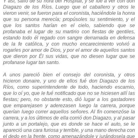
Y así, salió de su hora del Hospital, y se fué a ver con don
Diagazo de los Ríos. Luego que el caballero y otros le
vieron venir, se fueron para el coronista, haciéndole la honra
que su persona merecía; propúsoles su sentimiento, y el
que los santos harían en el cielo, sabiendo que se
profanaba el lugar de su martirio con fiestas de gentiles,
estando todo él regado con sangre derramada en defensa
de la fe católica, y con mucho encarecimiento volvió a
rogarles por amor de Dios, y por el amor de aquellos santos
que dieron por Él sus vidas, que no diesen lugar que se
profanase lugar tan santo.
A unos pareció bien el consejo del coronista, y otros
hicieron donaire, y uno de ellos fué don Diagazo de los
Ríos, como superintendente de todo, haciendo escarnio,
que lo oí yo, que le fué notificado que no se hiciesen allí las
fiestas; pero, no obstante esto, dió lugar a los gastadores
que emparejasen y aderezasen luego la carrera, porque
querían luego correr aquellos señores. Al fin comenzóse la
carrera, y a los últimos de ella corrió don Diagazo, y al pasar
junto a un portalejo, que es donde se hace el auto, se le
apareció una cara furiosa y terrible, y una mano derecha con
el dedo en la frente, como amenazándole y jurándosela que