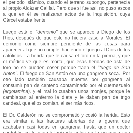
el periodo islámico, cuando el terreno supongo, pertenecía
al propio Alcázar Califal. Pero que si fue así, no puso ascos
a que en él se realizaran actos de la Inquisición, cuya
Cárcel estaba frente.
Luego está el
"demonio"
que se aparece a Diego de los
Ríos, después de que este no hiciera caso a Morales. El
demonio como siempre pendiente de las cosas para
aparecer al que no cumple, haciendo el juego al Dios de los
católicos. La herida que le causa el toro en la pierna, y que
el médico ve que es mortal, que esas heridas de asta de
toro no se pueden coser porque traen el
"fuego de San
Anton".
El fuego de San Antón era una gangrena seca. Por
otro lado también causaba muertes por gangrena al
consumir pan de centeno contaminado por el cuernezuelo
(ergotamina),
y el mal lo curaban unos monjes, porque le
cambiaban al enfermo la dieta y le daban pan de trigo
candeal, que ellos comían, al ser más ricos.
El Dr. Calderón no se comprometió y cosió la herida. Esto
era similar a las fracturas abiertas de la guerra que
acababan casi todas en gangrena, hasta que un doctor
cordobés se le ocurrió tapizarla antes de la escayola con