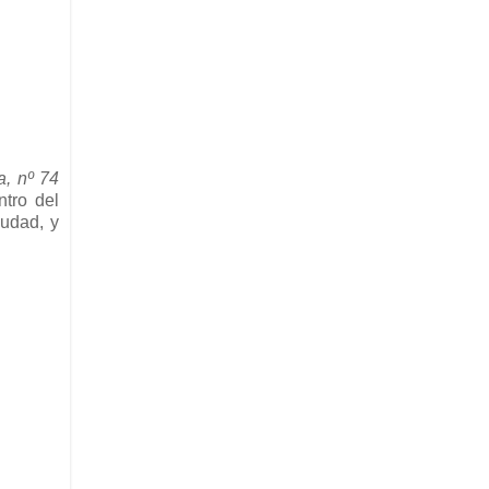
a, nº 74
tro del
iudad, y