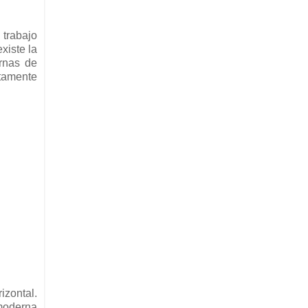
 trabajo
xiste la
urnas de
tamente
izontal.
moderna