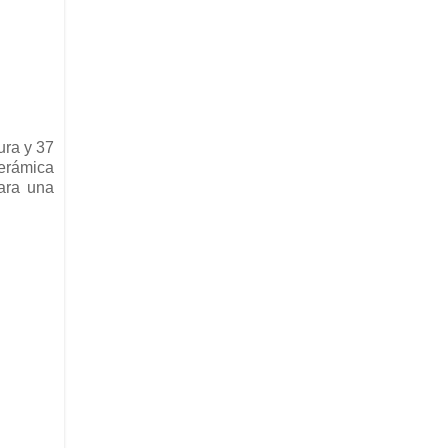
ura y 37
cerámica
ara una