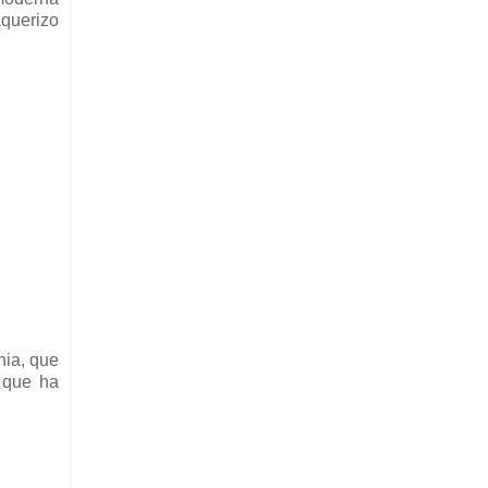
aquerizo
nia, que
d que ha