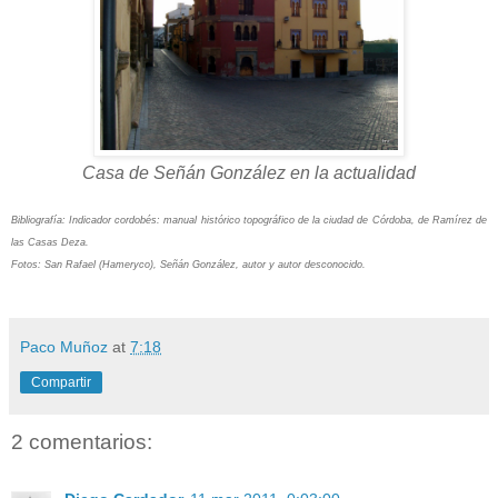
Casa de Señán González en la actualidad
Bibliografía: Indicador cordobés: manual histórico topográfico de la ciudad de Córdoba, de Ramírez de
las Casas Deza.
Fotos: San Rafael (Hameryco), Señán González, autor y autor desconocido.
Paco Muñoz
at
7:18
Compartir
2 comentarios: