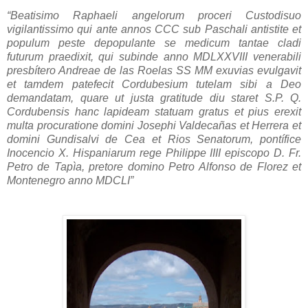
“Beatisimo Raphaeli angelorum proceri Custodisuo
vigilantissimo qui ante annos CCC sub Paschali antistite et
populum peste depopulante se medicum tantae cladi
futurum praedixit, qui subinde anno MDLXXVIII venerabili
presbítero Andreae de las Roelas SS MM exuvias evulgavit
et tamdem patefecit Cordubesium tutelam sibi a Deo
demandatam, quare ut justa gratitude diu staret S.P. Q.
Cordubensis hanc lapideam statuam gratus et pius erexit
multa procuratione domini Josephi Valdecañas et Herrera et
domini Gundisalvi de Cea et Rios Senatorum, pontífice
Inocencio X. Hispaniarum rege Philippe IIII episcopo D. Fr.
Petro de Tapìa, pretore domino Petro Alfonso de Florez et
Montenegro anno MDCLI”