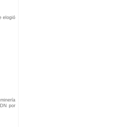
e elogió
 minería
ADN por