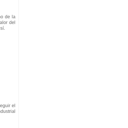
no de la
alor del
sí.
eguir el
dustrial