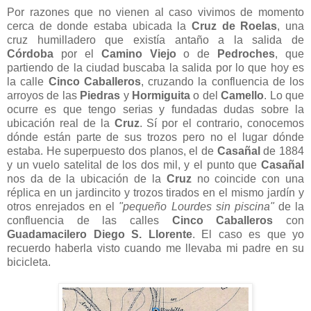
Por razones que no vienen al caso vivimos de momento
cerca de donde estaba ubicada la
Cruz de Roelas
, una
cruz humilladero que existía antaño a la salida de
Córdoba
por el
Camino Viejo
o de
Pedroches
, que
partiendo de la ciudad buscaba la salida por lo que hoy es
la calle
Cinco Caballeros
, cruzando la confluencia de los
arroyos de las
Piedras
y
Hormiguita
o del
Camello
. Lo que
ocurre es que tengo serias y fundadas dudas sobre la
ubicación real de la
Cruz
. Sí por el contrario, conocemos
dónde están parte de sus trozos pero no el lugar dónde
estaba. He superpuesto dos planos, el de
Casañal
de 1884
y un vuelo satelital de los dos mil, y el punto que
Casañal
nos da de la ubicación de la
Cruz
no coincide con una
réplica en un jardincito y trozos tirados en el mismo jardín y
otros enrejados en el
"pequeño Lourdes sin piscina"
de la
confluencia de las calles
Cinco Caballeros
con
Guadamacilero Diego S. Llorente
. El caso es que yo
recuerdo haberla visto cuando me llevaba mi padre en su
bicicleta.