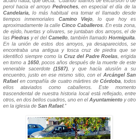
aclaró nada, que decía:
“Cuando íbamos de excursión o de
perol hacia el arroyo
Pedroches
, en especial el día de la
Candelaria,
lo más habitual era tomar el llamado desde
tiempos inmemoriales
Camino Viejo
, lo que hoy es
aproximadamente la calle
Cinco Caballeros
. En esta zona,
de ejido, huertas y olivares, se juntaban dos arroyos, el de
las
Piedras
y el del
Camello
, también llamado
Hormiguita
.
En la unión de estos dos arroyos, ya desaparecidos, se
encontraba una antigua y tosca cruz de piedra que se
identificó siempre como la
Cruz del Padre Roelas
, erigida
en torno a
1650
, pocos años después de la muerte de este
venerable sacerdote
(1587)
, y que hacía alusión a su
encuentro, justo en ese mismo sitio, con el
Arcángel San
Rafael
en compañía de cuatro mártires de
Córdoba
, todos
ellos ataviados como caballeros. Este momento
trascendental de nuestra historia local está reflejado, entre
otros, en dos bellos cuadros, uno en el
Ayuntamiento
y otro
en la iglesia de
San Rafael
.”