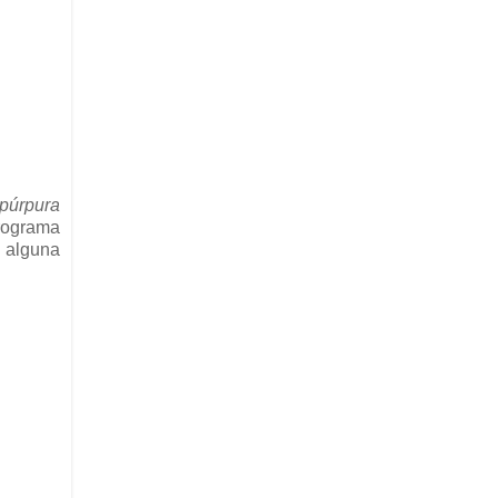
 púrpura
rograma
 alguna