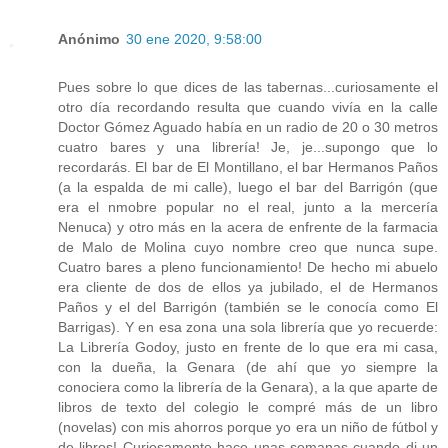
Anónimo
30 ene 2020, 9:58:00
Pues sobre lo que dices de las tabernas...curiosamente el
otro día recordando resulta que cuando vivía en la calle
Doctor Gómez Aguado había en un radio de 20 o 30 metros
cuatro bares y una librería! Je, je...supongo que lo
recordarás. El bar de El Montillano, el bar Hermanos Paños
(a la espalda de mi calle), luego el bar del Barrigón (que
era el nmobre popular no el real, junto a la mercería
Nenuca) y otro más en la acera de enfrente de la farmacia
de Malo de Molina cuyo nombre creo que nunca supe.
Cuatro bares a pleno funcionamiento! De hecho mi abuelo
era cliente de dos de ellos ya jubilado, el de Hermanos
Paños y el del Barrigón (también se le conocía como El
Barrigas). Y en esa zona una sola librería que yo recuerde:
La Librería Godoy, justo en frente de lo que era mi casa,
con la dueña, la Genara (de ahí que yo siempre la
conociera como la librería de la Genara), a la que aparte de
libros de texto del colegio le compré más de un libro
(novelas) con mis ahorros porque yo era un niño de fútbol y
de libros! Curiosamente hace unas semanas cuando di un