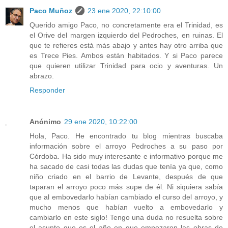
Paco Muñoz
23 ene 2020, 22:10:00
Querido amigo Paco, no concretamente era el Trinidad, es
el Orive del margen izquierdo del Pedroches, en ruinas. El
que te refieres está más abajo y antes hay otro arriba que
es Trece Pies. Ambos están habitados. Y si Paco parece
que quieren utilizar Trinidad para ocio y aventuras. Un
abrazo.
Responder
Anónimo
29 ene 2020, 10:22:00
Hola, Paco. He encontrado tu blog mientras buscaba
información sobre el arroyo Pedroches a su paso por
Córdoba. Ha sido muy interesante e informativo porque me
ha sacado de casi todas las dudas que tenía ya que, como
niño criado en el barrio de Levante, después de que
taparan el arroyo poco más supe de él. Ni siquiera sabía
que al embovedarlo habían cambiado el curso del arroyo, y
mucho menos que habían vuelto a embovedarlo y
cambiarlo en este siglo! Tengo una duda no resuelta sobre
el asunto que es el año en que empezaron las obras de