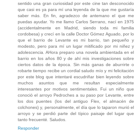
sentido una gran curiosidad por este cine tan desconocido
que casi es ya para mí una leyenda de la que me gustaría
saber más. En fin, agradezco de antemano el que me
puedas ayudar. Yo me llamo Carlos Serrano, nací en 1975
(accidentalmente en Madrid, siendo toda mi familia
cordobesa) y crecí en la calle Doctor Gómez Aguado, por lo
que el barrio de Levante es mi barrio, tan pequeño y
modesto, pero para mí un lugar mitificado por mi niñez y
adolescencia. AHora preparo una novela ambientada en el
barrio en los años 80 y de ahí mis investigaciones sobre
ciertos datos de la época. Sin más ganas de aburrirte o
robarte tiempo recibe un cordial saludo mío y mi felicitación
por este blog que intentaré escudriñar bien leyendo sobre
muchos asuntos que me resultan especialmente
interesantes por motivos sentimentales. Fui un niño que
conoció el arroyo Pedroches a su paso por Levante, entre
los dos puentes (los del antiguo Flex, el almacén de
colchones) y, personalmente, el día que lo taparon murió el
arroyo y se perdió parte del típico paisaje del lugar que
tanto frecuenté. Saludos.
Responder