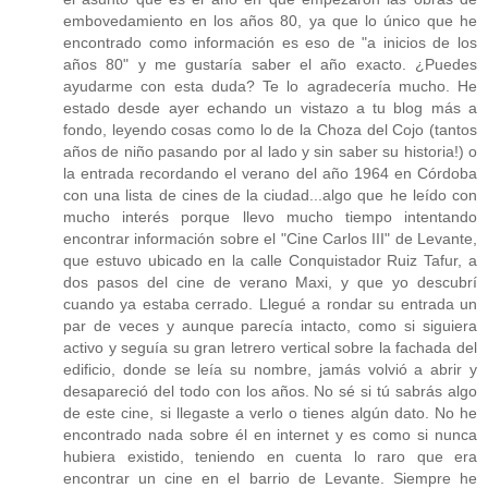
embovedamiento en los años 80, ya que lo único que he
encontrado como información es eso de "a inicios de los
años 80" y me gustaría saber el año exacto. ¿Puedes
ayudarme con esta duda? Te lo agradecería mucho. He
estado desde ayer echando un vistazo a tu blog más a
fondo, leyendo cosas como lo de la Choza del Cojo (tantos
años de niño pasando por al lado y sin saber su historia!) o
la entrada recordando el verano del año 1964 en Córdoba
con una lista de cines de la ciudad...algo que he leído con
mucho interés porque llevo mucho tiempo intentando
encontrar información sobre el "Cine Carlos III" de Levante,
que estuvo ubicado en la calle Conquistador Ruiz Tafur, a
dos pasos del cine de verano Maxi, y que yo descubrí
cuando ya estaba cerrado. Llegué a rondar su entrada un
par de veces y aunque parecía intacto, como si siguiera
activo y seguía su gran letrero vertical sobre la fachada del
edificio, donde se leía su nombre, jamás volvió a abrir y
desapareció del todo con los años. No sé si tú sabrás algo
de este cine, si llegaste a verlo o tienes algún dato. No he
encontrado nada sobre él en internet y es como si nunca
hubiera existido, teniendo en cuenta lo raro que era
encontrar un cine en el barrio de Levante. Siempre he