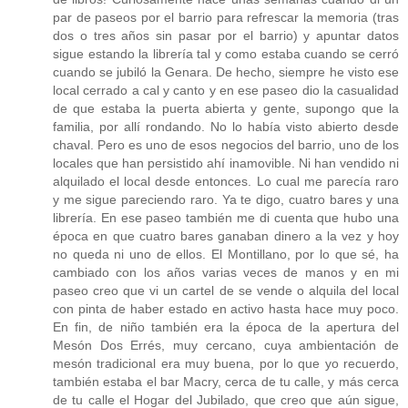
par de paseos por el barrio para refrescar la memoria (tras
dos o tres años sin pasar por el barrio) y apuntar datos
sigue estando la librería tal y como estaba cuando se cerró
cuando se jubiló la Genara. De hecho, siempre he visto ese
local cerrado a cal y canto y en ese paseo dio la casualidad
de que estaba la puerta abierta y gente, supongo que la
familia, por allí rondando. No lo había visto abierto desde
chaval. Pero es uno de esos negocios del barrio, uno de los
locales que han persistido ahí inamovible. Ni han vendido ni
alquilado el local desde entonces. Lo cual me parecía raro
y me sigue pareciendo raro. Ya te digo, cuatro bares y una
librería. En ese paseo también me di cuenta que hubo una
época en que cuatro bares ganaban dinero a la vez y hoy
no queda ni uno de ellos. El Montillano, por lo que sé, ha
cambiado con los años varias veces de manos y en mi
paseo creo que vi un cartel de se vende o alquila del local
con pinta de haber estado en activo hasta hace muy poco.
En fin, de niño también era la época de la apertura del
Mesón Dos Errés, muy cercano, cuya ambientación de
mesón tradicional era muy buena, por lo que yo recuerdo,
también estaba el bar Macry, cerca de tu calle, y más cerca
de tu calle el Hogar del Jubilado, que creo que aún sigue,