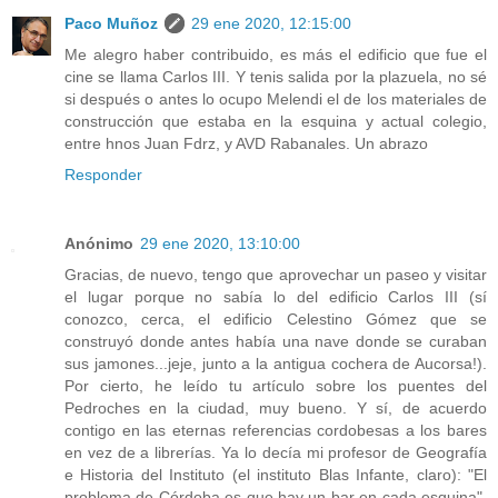
Paco Muñoz
29 ene 2020, 12:15:00
Me alegro haber contribuido, es más el edificio que fue el
cine se llama Carlos III. Y tenis salida por la plazuela, no sé
si después o antes lo ocupo Melendi el de los materiales de
construcción que estaba en la esquina y actual colegio,
entre hnos Juan Fdrz, y AVD Rabanales. Un abrazo
Responder
Anónimo
29 ene 2020, 13:10:00
Gracias, de nuevo, tengo que aprovechar un paseo y visitar
el lugar porque no sabía lo del edificio Carlos III (sí
conozco, cerca, el edificio Celestino Gómez que se
construyó donde antes había una nave donde se curaban
sus jamones...jeje, junto a la antigua cochera de Aucorsa!).
Por cierto, he leído tu artículo sobre los puentes del
Pedroches en la ciudad, muy bueno. Y sí, de acuerdo
contigo en las eternas referencias cordobesas a los bares
en vez de a librerías. Ya lo decía mi profesor de Geografía
e Historia del Instituto (el instituto Blas Infante, claro): "El
problema de Córdoba es que hay un bar en cada esquina".