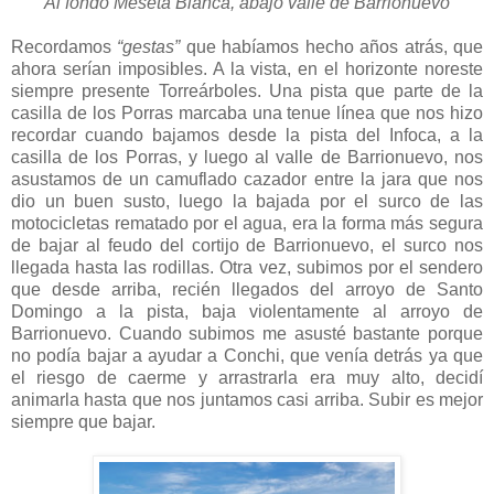
Al fondo Meseta Blanca, abajo valle de Barrionuevo
Recordamos
“gestas”
que habíamos hecho años atrás, que
ahora serían imposibles. A la vista, en el horizonte noreste
siempre presente Torreárboles. Una pista que parte de la
casilla de los Porras marcaba una tenue línea que nos hizo
recordar cuando bajamos desde la pista del Infoca, a la
casilla de los Porras, y luego al valle de Barrionuevo, nos
asustamos de un camuflado cazador entre la jara que nos
dio un buen susto, luego la bajada por el surco de las
motocicletas rematado por el agua, era la forma más segura
de bajar al feudo del cortijo de Barrionuevo, el surco nos
llegada hasta las rodillas. Otra vez, subimos por el sendero
que desde arriba, recién llegados del arroyo de Santo
Domingo a la pista, baja violentamente al arroyo de
Barrionuevo. Cuando subimos me asusté bastante porque
no podía bajar a ayudar a Conchi, que venía detrás ya que
el riesgo de caerme y arrastrarla era muy alto, decidí
animarla hasta que nos juntamos casi arriba. Subir es mejor
siempre que bajar.