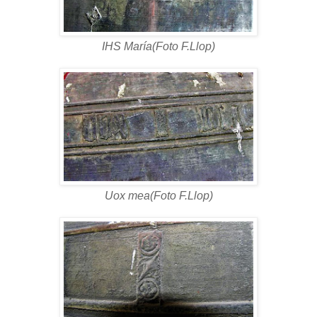
IHS María(Foto F.Llop)
Uox mea(Foto F.Llop)