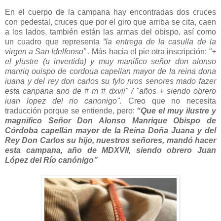
En el cuerpo de la campana hay encontradas dos cruces
con pedestal, cruces que por el giro que arriba se cita, caen
a los lados, también están las armas del obispo, así como
un cuadro que representa
“la entrega de la casulla de la
virgen a San Idelfonso”
. Más hacia el pie otra inscripción:
"+
el ylustre (u invertida) y muy manifico señor don alonso
manriq ouispo de cordoua capellan mayor de la reina dona
iuana y del rey don carlos su fylo nros senores mado fazer
esta canpana ano de # m # dxvii" / "años + siendo obrero
iuan lopez del rio canonigo".
Creo que no necesita
traducción porque se entiende, pero:
“Que el muy ilustre y
magnifico Señor Don Alonso Manrique Obispo de
Córdoba capellán mayor de la Reina Doña Juana y del
Rey Don Carlos su hijo, nuestros señores, mandó hacer
esta campana, año de MDXVII, siendo obrero Juan
López del Río canónigo”