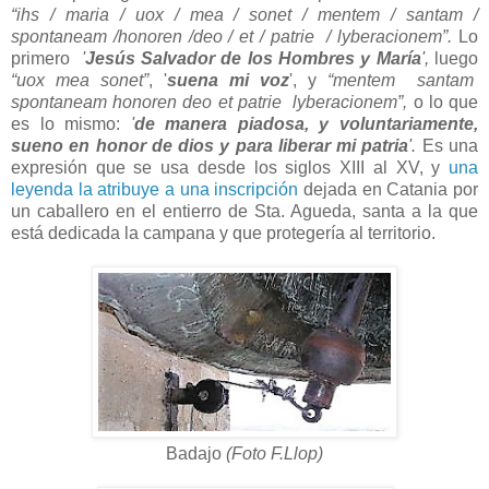
“ihs / maria / uox / mea / sonet / mentem / santam /
spontaneam /honoren /deo / et / patrie / lyberacionem”.
Lo
primero
'
Jesús Salvador de los Hombres y María
',
luego
“uox mea sonet”
, '
suena mi voz
', y
“mentem santam
spontaneam honoren deo et patrie lyberacionem”,
o lo que
es lo mismo:
'
de manera piadosa, y voluntariamente,
sueno en honor de dios y para liberar mi patria
'.
Es una
expresión que se usa desde los siglos XIII al XV, y
una
leyenda la atribuye a una inscripción
dejada en Catania por
un caballero en el entierro de Sta. Agueda, santa a la que
está dedicada la campana y que protegería al territorio.
Badajo
(Foto F.Llop)