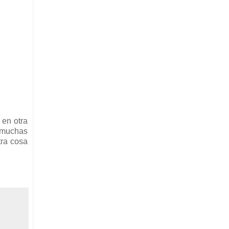
 en otra
á muchas
tra cosa