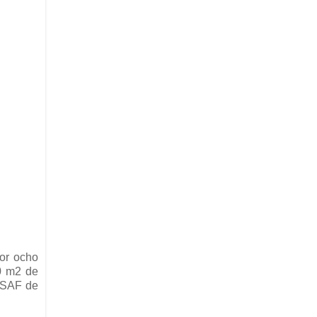
por ocho
50 m2 de
 USAF de