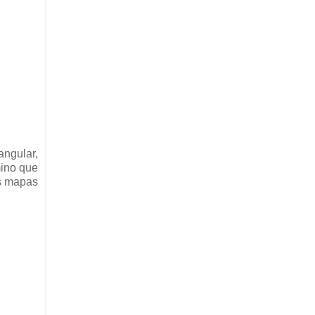
ngular,
mino que
os mapas