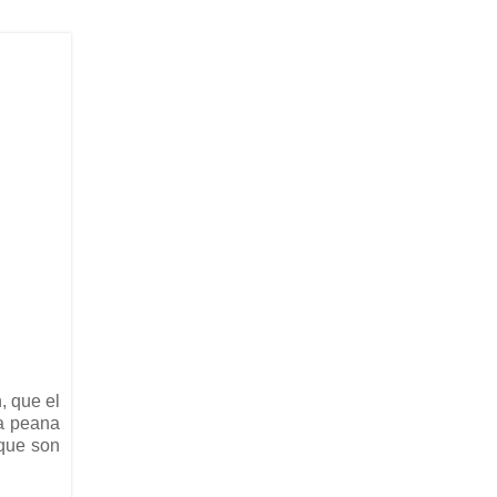
, que el
la peana
 que son