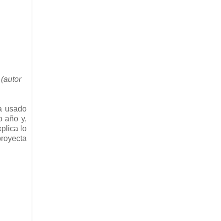
(
autor
ra usado
o año y,
plica lo
proyecta