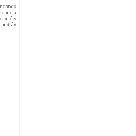
mandando
o cuenta
ecicló y
o podrán