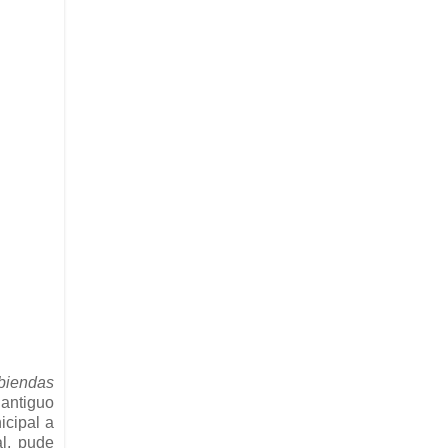
abiendas
 antiguo
icipal a
al, pude